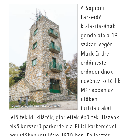
A Soproni
Parkerdő
kialakításának
gondolata a 19.
század végén
Muck Endre
erdőmester-
erdőgondnok
nevéhez kötődik.
Már abban az
időben
turistautakat
jelöltek ki, kilátók, gloriettek épültek. Hazánk
első korszerű parkerdeje a Pilisi Parkerdővel
egy időben jött létre 1970-ben. Fejlesztési