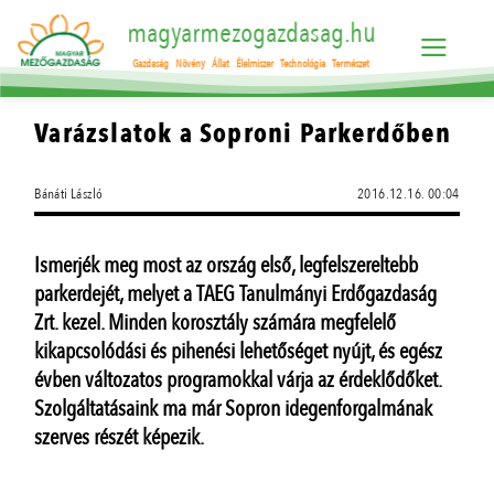
magyarmezogazdasag.hu
Gazdaság
Növény
Állat
Élelmiszer
Technológia
Természet
Varázslatok a Soproni Parkerdőben
Bánáti László
2016.12.16. 00:04
Ismerjék meg most az ország első, legfelszereltebb
parkerdejét, melyet a TAEG Tanulmányi Erdőgazdaság
Zrt. kezel. Minden korosztály számára megfelelő
kikapcsolódási és pihenési lehetőséget nyújt, és egész
évben változatos programokkal várja az érdeklődőket.
Szolgáltatásaink ma már Sopron idegenforgalmának
szerves részét képezik.