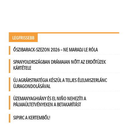
LEGFRISSEBB
ŐSZIBARACK-SZEZON 2026 – NE MARADJ LE RÓLA
SPANYOLORSZÁGBAN DRÁMAIAN NŐTT AZ ERDŐTÜZEK
KÁRTÉTELE
ÚJ AGRÁRSTRATÉGIA KÉSZÜL A TELJES ÉLELMISZERLÁNC
ÚJRAGONDOLÁSÁVAL
ÜZEMANYAGHIÁNY ÉS EL NIÑO NEHEZÍTI A
PÁLMAÜLTETVÉNYEKEN A BETAKARÍTÁST
SIPIRC A KERTEMBŐL!