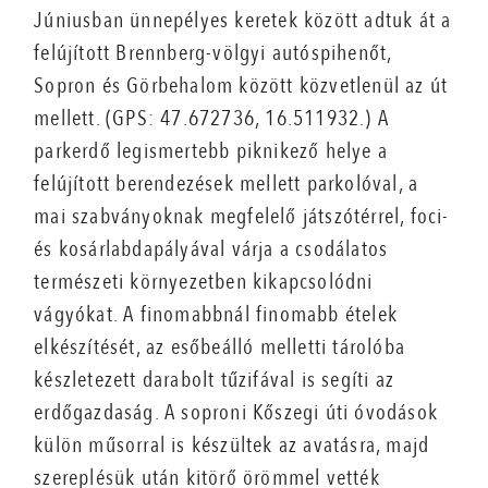
Júniusban ünnepélyes keretek között adtuk át a
felújított Brennberg-völgyi autóspihenőt,
Sopron és Görbehalom között közvetlenül az út
mellett. (GPS: 47.672736, 16.511932.) A
parkerdő legismertebb piknikező helye a
felújított berendezések mellett parkolóval, a
mai szabványoknak megfelelő játszótérrel, foci-
és kosárlabdapályával várja a csodálatos
természeti környezetben kikapcsolódni
vágyókat. A finomabbnál finomabb ételek
elkészítését, az esőbeálló melletti tárolóba
készletezett darabolt tűzifával is segíti az
erdőgazdaság. A soproni Kőszegi úti óvodások
külön műsorral is készültek az avatásra, majd
szereplésük után kitörő örömmel vették