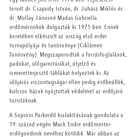
tervét dr. Csapody István, dr. Juhász Miklós és
dr. Mollay Jánosné Madas Gabriella
erdőmérnökök dolgozták ki 1971-ben. Ennek
keretében elkészült az ország első erdei
tornapályája és tanösvénye (Ciklámen
Tanösvény). Megszaporodtak a forrásfoglalások,
padokat, ülőgarnitúrákat, útjelző és
ismeretterjesztő táblákat helyeztek ki. Az
időjárás viszontagságai ellen pedig esőbeállók,
kulcsos házak nyújtottak védelmet az erdőjáró
turistáknak.
A Soproni Parkerdő kialakításának gondolata a
19. század végén Muck Endre erdőmester-
erdőgondnok nevéhez kötődik. Már abban az