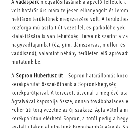
A
vadaspark
megvalósításának alapvető feltétele a
volt határőr őrs mára teljesen elhanyagolt és lerom
hektáros területének megszerzése volt. A területhe
közforgalmú aszfalt út vezet fel, és parkolóhelyek
kialakítására is van lehetőség. Terveink szerint a 
nagyvadfajainkat (őz, gím, dámszarvas, muflon és
vaddisznó), valamint néhány területen élő apróvad
mutatunk be.
A
Sopron Hubertusz út
– Sopron határállomás közö
kerékpárutat összekötnénk a Soproni-hegység
kerékpárútjaival. A tervezett útvonal a meglévő uta
Ágfalvával kapcsolja össze, onnan továbbhaladva 
Fehér úti tóig vezetne az új szakasz. Ágfalvától a 
kerékpárúton elérhető Sopron, a tótól pedig a heg
aszfalt utakon eljuthatunk Brennbergbányára és S