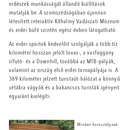
erdészek munkásságát állandó kiállítások
mutatják be. A szomszédságában újonnan
létesített interaktív Kőhalmy Vadászati Múzeum
és erdei büfé szintén egész évben látogatható.
Az erdei sportok kedvelőit szolgálják a több tíz
kilométer hosszan jelölt lovas-, a vasfüggöny
sífutó- és a Downhill, továbbá az MTB-pályák,
valamint az ország első erdei tornapályája is. A
369 kilométer jelzett turistaút-hálózat a könnyű
sétákra vágyók és a bakancsos turisták igényeit
egyaránt kielégíti.
Minden korosztálynak