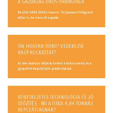
A GAZDASÁG OKOS ŐRANGYALA
Reolink G450 kültéri kamera - Folyamatos felügyelet
akkor is, ha nincs ott a gazda.
ÖN HOGYAN DÖNT? VÉDEKEZIK
VAGY KOCKÁZTAT?
Az idei aszályos időjárás kedvez a kukoricamoly és a
gyapottok-bagolylepke gradációjának.
KÖVETKEZETES TECHNOLÓGIA ÉS JÓ
IDŐZÍTÉS - MI A TITKA 4,84 TONNÁS
REPCEÁTLAGNAK?