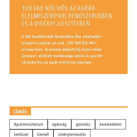
100 FAO NŐI HŐS AZ AGRÁR-
ÉLELMISZERIPARI RENDSZEREKBEN
ÉS A VIDÉKFEJLESZTÉSBEN
A Női Gazdálkodók Nemzetközi Éve alkalmából
elindult a jelölés az első „100 FAO Női Hős”
elismerésre. Az évente átadott díj olyan nőket
ünnepel, akiknek munkássága valódi és pozitív
változást hoz az agrár-élelmiszeriparban.
CÍMKÉK
Agrárminisztérium
egészség
gyümölcs
kereskedelem
kertészet
kiemelt
növénytermesztés