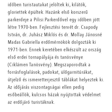
időben turistautakat jelöltek ki, kilátók,
gloriettek épültek. Hazánk első korszerű
parkerdeje a Pilisi Parkerdővel egy időben jött
létre 1970-ben. Fejlesztési tervét dr. Csapody
István, dr. Juhász Miklós és dr. Mollay Jánosné
Madas Gabriella erdőmérnökök dolgozták ki
1971-ben. Ennek keretében elkészült az ország
első erdei tornapályája és tanösvénye
(Ciklámen Tanösvény). Megszaporodtak a
forrásfoglalások, padokat, ülőgarnitúrákat,
útjelző és ismeretterjesztő táblákat helyeztek ki.
Az időjárás viszontagságai ellen pedig
esőbeállók, kulcsos házak nyújtottak védelmet
az erdőjáró turistáknak.