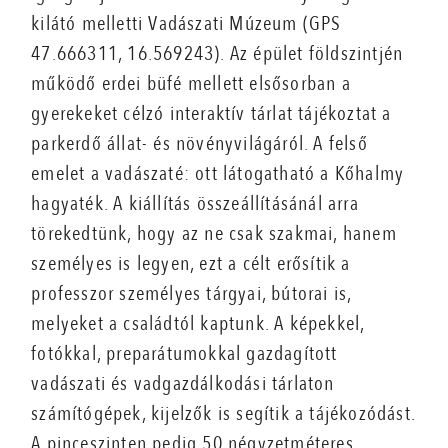
kilátó melletti Vadászati Múzeum (GPS
47.666311, 16.569243). Az épület földszintjén
működő erdei büfé mellett elsősorban a
gyerekeket célzó interaktív tárlat tájékoztat a
parkerdő állat- és növényvilágáról. A felső
emelet a vadászaté: ott látogatható a Kőhalmy
hagyaték. A kiállítás összeállításánál arra
törekedtünk, hogy az ne csak szakmai, hanem
személyes is legyen, ezt a célt erősítik a
professzor személyes tárgyai, bútorai is,
melyeket a családtól kaptunk. A képekkel,
fotókkal, preparátumokkal gazdagított
vadászati és vadgazdálkodási tárlaton
számítógépek, kijelzők is segítik a tájékozódást.
A pinceszinten pedig 50 négyzetméteres