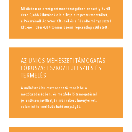
Miközben az ország számos térségében az aszály évről
évre újabb kihívások elé állítja a repcetermesztőket,
a Pécsváradi Agrover Kft.-nél és a Pécs-Reménypusztai
Kft.-nél idén 4,84 tonnás üzemi repceátlag született.
AZ UNIÓS MÉHÉSZETI TÁMOGATÁS
FÓKUSZA: ESZKÖZFEJLESZTÉS ÉS
TERMELÉS
A méhészek kulcsszerepet töltenek be a
mezőgazdaságban, és megfelelő támogatással
jelentősen javíthatják munkakörülményeiket,
valamint termelésük hatékonyságát.