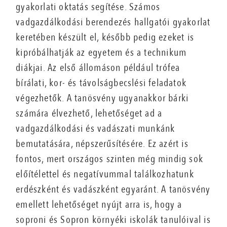
gyakorlati oktatás segítése. Számos
vadgazdálkodási berendezés hallgatói gyakorlat
keretében készült el, később pedig ezeket is
kipróbálhatják az egyetem és a technikum
diákjai. Az első állomáson például trófea
bírálati, kor- és távolságbecslési feladatok
végezhetők. A tanösvény ugyanakkor bárki
számára élvezhető, lehetőséget ad a
vadgazdálkodási és vadászati munkánk
bemutatására, népszerűsítésére. Ez azért is
fontos, mert országos szinten még mindig sok
előítélettel és negatívummal találkozhatunk
erdészként és vadászként egyaránt. A tanösvény
emellett lehetőséget nyújt arra is, hogy a
soproni és Sopron környéki iskolák tanulóival is