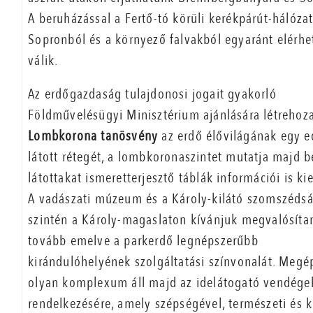
A beruházással a Fertő-tó körüli kerékpárút-hálóza
Sopronból és a környező falvakból egyaránt elérhe
válik.
Az erdőgazdaság tulajdonosi jogait gyakorló
Földművelésügyi Minisztérium ajánlására létrehoz
Lombkorona tanösvény
az erdő élővilágának egy 
látott rétegét, a lombkoronaszintet mutatja majd be
látottakat ismeretterjesztő táblák információi is kie
A vadászati múzeum és a Károly-kilátó szomszéds
szintén a Károly-magaslaton kívánjuk megvalósítan
tovább emelve a parkerdő legnépszerűbb
kirándulóhelyének szolgáltatási színvonalát. Megé
olyan komplexum áll majd az idelátogató vendége
rendelkezésére, amely szépségével, természeti és k