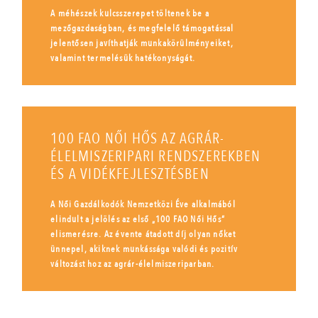
A méhészek kulcsszerepet töltenek be a
mezőgazdaságban, és megfelelő támogatással
jelentősen javíthatják munkakörülményeiket,
valamint termelésük hatékonyságát.
100 FAO NŐI HŐS AZ AGRÁR-
ÉLELMISZERIPARI RENDSZEREKBEN
ÉS A VIDÉKFEJLESZTÉSBEN
A Női Gazdálkodók Nemzetközi Éve alkalmából
elindult a jelölés az első „100 FAO Női Hős”
elismerésre. Az évente átadott díj olyan nőket
ünnepel, akiknek munkássága valódi és pozitív
változást hoz az agrár-élelmiszeriparban.