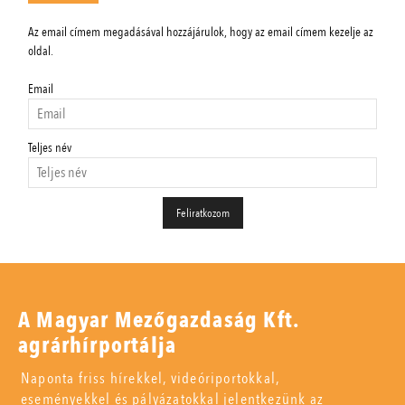
Az email címem megadásával hozzájárulok, hogy az email címem kezelje az
oldal.
Email
Teljes név
A Magyar Mezőgazdaság Kft.
agrárhírportálja
Naponta friss hírekkel, videóriportokkal,
eseményekkel és pályázatokkal jelentkezünk az