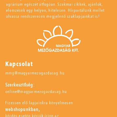
agrárium egészét átfogóan. Szakmai cikkek, ajánlók,
elemzések egy helyen, hitelesen. Hírportálunk mellet
olvassa rendszeresen megjelenő szaklapjainkat is!
Kapcsolat
mmg@magyarmezogazdasag.hu
Szerkesztőség:
online@magyarmezogazdasag.hu
Fizessen elő lapjainkra kényelmesen
webshopunkban,
kérdés esetén kérjük írjon az