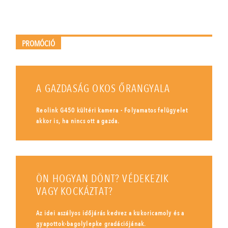
PROMÓCIÓ
A GAZDASÁG OKOS ŐRANGYALA
Reolink G450 kültéri kamera - Folyamatos felügyelet
akkor is, ha nincs ott a gazda.
ÖN HOGYAN DÖNT? VÉDEKEZIK
VAGY KOCKÁZTAT?
Az idei aszályos időjárás kedvez a kukoricamoly és a
gyapottok-bagolylepke gradációjának.