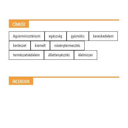
CÍMKÉK
Agrárminisztérium
egészség
gyümölcs
kereskedelem
kertészet
kiemelt
növénytermesztés
természetvédelem
állattenyésztés
élelmiszer
FACEBOOK