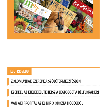
LEGFRISSEBB
ZÖLDMUNKÁK SZEREPE A SZŐLŐTERMESZTÉSBEN
EZEKKEL AZ ÉTELEKKEL TEHETSZ A LEGTÖBBET A BÉLFLÓRÁDÉRT
VAN AKI PROFITÁL AZ EL NIÑO OKOZTA HŐSÉGBŐL