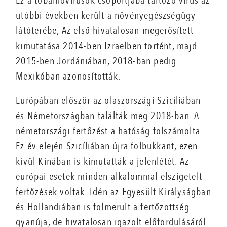
Ez a tobamovírusok csoportjába tartozó vírus az
utóbbi években került a növényegészségügy
látóterébe, Az első hivatalosan megerősített
kimutatása 2014-ben Izraelben történt, majd
2015-ben Jordániában, 2018-ban pedig
Mexikóban azonosították.
Európában először az olaszországi Szicíliában
és Németországban találták meg 2018-ban. A
németországi fertőzést a hatóság fölszámolta.
Ez év elején Szicíliában újra fölbukkant, ezen
kívül Kínában is kimutatták a jelenlétét. Az
európai esetek minden alkalommal elszigetelt
fertőzések voltak. Idén az Egyesült Királyságban
és Hollandiában is fölmerült a fertőzöttség
gyanúja, de hivatalosan igazolt előfordulásáról