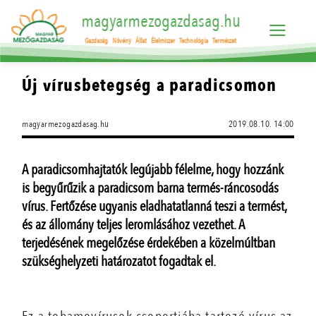
magyarmezogazdasag.hu
Gazdaság
Növény
Állat
Élelmiszer
Technológia
Természet
Új vírusbetegség a paradicsomon
magyarmezogazdasag.hu
2019.08.10. 14:00
A paradicsomhajtatók legújabb félelme, hogy hozzánk
is begyűrűzik a paradicsom barna termés-ráncosodás
vírus. Fertőzése ugyanis eladhatatlanná teszi a termést,
és az állomány teljes leromlásához vezethet. A
terjedésének megelőzése érdekében a közelmúltban
szükséghelyzeti határozatot fogadtak el.