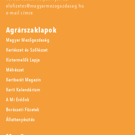
elofizetes@magyarmezogazdasag.hu
e-mail címre.
Agrárszaklapok
Magyar Mezőgazdaság
Kertészet és Szőlészet
Kistermelők Lapja
Méhészet
Kertbarát Magazin
Kerti Kalendárium
A Mi Erdőnk
Borászati Füzetek
Állattenyésztés