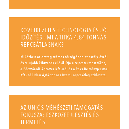
KÖVETKEZETES TECHNOLÓGIA ÉS JÓ
IDŐZÍTÉS - MI A TITKA 4,84 TONNÁS
REPCEÁTLAGNAK?
Miközben az ország számos térségében az aszály évről
évre újabb kihívások elé állítja a repcetermesztőket,
a Pécsváradi Agrover Kft.-nél és a Pécs-Reménypusztai
Kft.-nél idén 4,84 tonnás üzemi repceátlag született.
AZ UNIÓS MÉHÉSZETI TÁMOGATÁS
FÓKUSZA: ESZKÖZFEJLESZTÉS ÉS
TERMELÉS