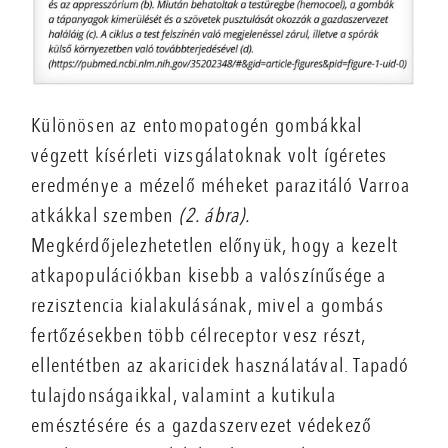
Különösen az entomopatogén gombákkal
végzett kísérleti vizsgálatoknak volt ígéretes
eredménye a mézelő méheket parazitáló Varroa
atkákkal szemben
(2. ábra).
Megkérdőjelezhetetlen előnyük, hogy a kezelt
atkapopulációkban kisebb a valószínűsége a
rezisztencia kialakulásának, mivel a gombás
fertőzésekben több célreceptor vesz részt,
ellentétben az akaricidek használatával. Tapadó
tulajdonságaikkal, valamint a kutikula
emésztésére és a gazdaszervezet védekező