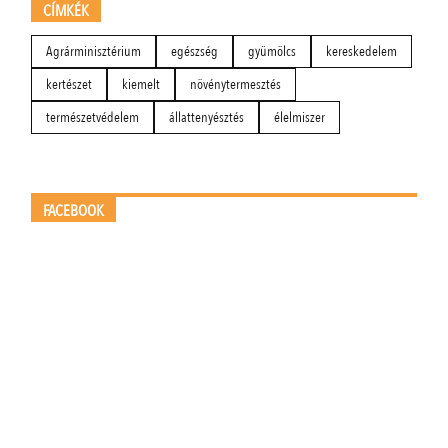
CÍMKÉK
Agrárminisztérium
egészség
gyümölcs
kereskedelem
kertészet
kiemelt
növénytermesztés
természetvédelem
állattenyésztés
élelmiszer
FACEBOOK