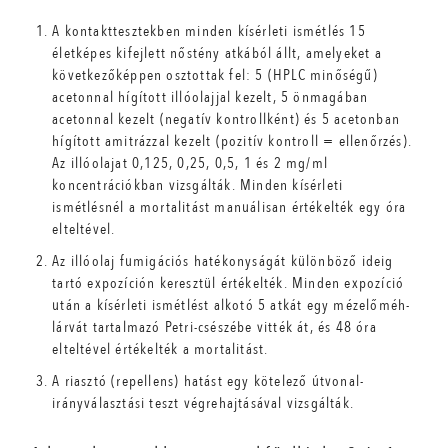
A kontakttesztekben minden kísérleti ismétlés 15
életképes kifejlett nőstény atkából állt, amelyeket a
következőképpen osztottak fel: 5 (HPLC minőségű)
acetonnal hígított illóolajjal kezelt, 5 önmagában
acetonnal kezelt (negatív kontrollként) és 5 acetonban
hígított amitrázzal kezelt (pozitív kontroll = ellenőrzés).
Az illóolajat 0,125, 0,25, 0,5, 1 és 2 mg/ml
koncentrációkban vizsgálták. Minden kísérleti
ismétlésnél a mortalitást manuálisan értékelték egy óra
elteltével.
Az illóolaj fumigációs hatékonyságát különböző ideig
tartó expozíción keresztül értékelték. Minden expozíció
után a kísérleti ismétlést alkotó 5 atkát egy mézelőméh-
lárvát tartalmazó Petri-csészébe vitték át, és 48 óra
elteltével értékelték a mortalitást.
A riasztó (repellens) hatást egy kötelező útvonal-
irányválasztási teszt végrehajtásával vizsgálták.