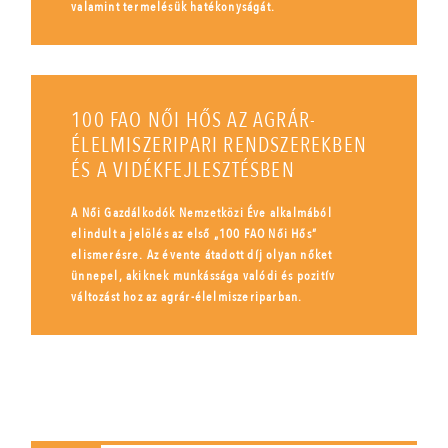
valamint termelésük hatékonyságát.
100 FAO NŐI HŐS AZ AGRÁR-
ÉLELMISZERIPARI RENDSZEREKBEN
ÉS A VIDÉKFEJLESZTÉSBEN
A Női Gazdálkodók Nemzetközi Éve alkalmából
elindult a jelölés az első „100 FAO Női Hős”
elismerésre. Az évente átadott díj olyan nőket
ünnepel, akiknek munkássága valódi és pozitív
változást hoz az agrár-élelmiszeriparban.