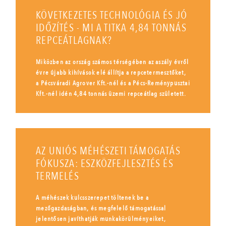
KÖVETKEZETES TECHNOLÓGIA ÉS JÓ
IDŐZÍTÉS - MI A TITKA 4,84 TONNÁS
REPCEÁTLAGNAK?
Miközben az ország számos térségében az aszály évről
évre újabb kihívások elé állítja a repcetermesztőket,
a Pécsváradi Agrover Kft.-nél és a Pécs-Reménypusztai
Kft.-nél idén 4,84 tonnás üzemi repceátlag született.
AZ UNIÓS MÉHÉSZETI TÁMOGATÁS
FÓKUSZA: ESZKÖZFEJLESZTÉS ÉS
TERMELÉS
A méhészek kulcsszerepet töltenek be a
mezőgazdaságban, és megfelelő támogatással
jelentősen javíthatják munkakörülményeiket,