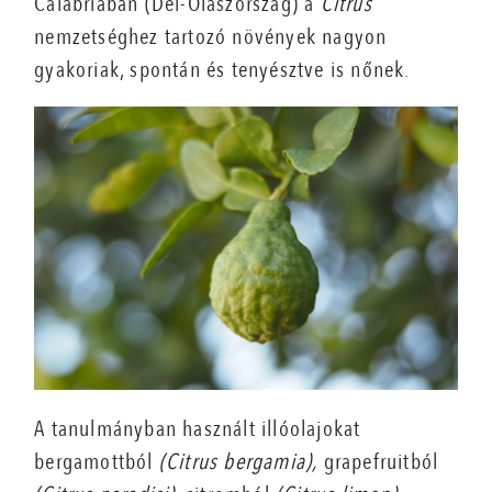
Calabriában (Dél-Olaszország) a
Citrus
nemzetséghez tartozó növények nagyon
gyakoriak, spontán és tenyésztve is nőnek.
A tanulmányban használt illóolajokat
bergamottból
(Citrus bergamia),
grapefruitból