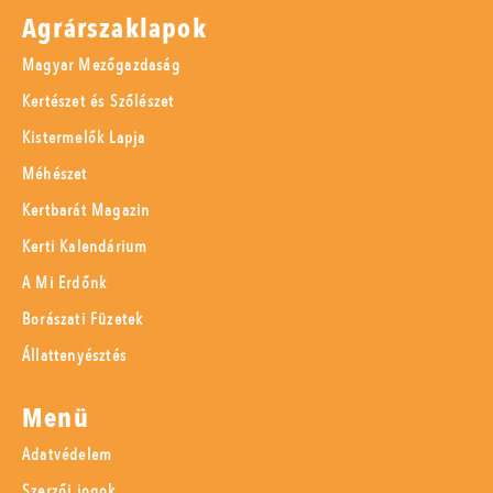
Agrárszaklapok
Magyar Mezőgazdaság
Kertészet és Szőlészet
Kistermelők Lapja
Méhészet
Kertbarát Magazin
Kerti Kalendárium
A Mi Erdőnk
Borászati Füzetek
Állattenyésztés
Menü
Adatvédelem
Szerzői jogok