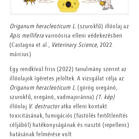
Origanum heracleoticum L.
(szurokfű) illóolaj az
Apis mellifera
varroósisa elleni védekezésben
(Castagna et al.,
Veterinary Science
, 2022.
március)
Egy rendkívül friss (2022) tanulmány szerint az
illóolajok ígéretes jelöltek. A vizsgálat célja az
Origanum heracleoticum L.
(görög oregánó,
szurokfű, oregánó, vadmajoránna)
(1. kép)
illóolaj
V. destructor
atka elleni kontakt
toxicitásának, fumigációs (füstölés fertőtlenítés
céljából) hatékonyságának és riasztó (repellens)
hatásának felmérése volt.