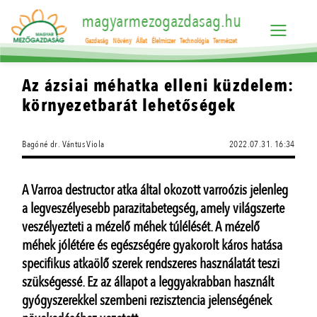
magyarmezogazdasag.hu
Gazdaság
Növény
Állat
Élelmiszer
Technológia
Természet
Az ázsiai méhatka elleni küzdelem:
környezetbarát lehetőségek
Bagóné dr. Vántus Viola
2022.07.31. 16:34
A Varroa destructor atka által okozott varroózis jelenleg
a legveszélyesebb parazitabetegség, amely világszerte
veszélyezteti a mézelő méhek túlélését. A mézelő
méhek jólétére és egészségére gyakorolt káros hatása
specifikus atkaölő szerek rendszeres használatát teszi
szükségessé. Ez az állapot a leggyakrabban használt
gyógyszerekkel szembeni rezisztencia jelenségének