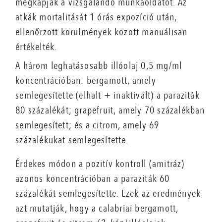
megkapják a vizsgálandó munkaoldatot. Az
atkák mortalitását 1 órás expozíció után,
ellenőrzött körülmények között manuálisan
értékelték.
A három leghatásosabb illóolaj 0,5 mg/ml
koncentrációban: bergamott, amely
semlegesítette (elhalt + inaktivált) a paraziták
80 százalékát; grapefruit, amely 70 százalékban
semlegesített; és a citrom, amely 69
százalékukat semlegesítette.
Érdekes módon a pozitív kontroll (amitráz)
azonos koncentrációban a paraziták 60
százalékát semlegesítette. Ezek az eredmények
azt mutatják, hogy a calabriai bergamott,