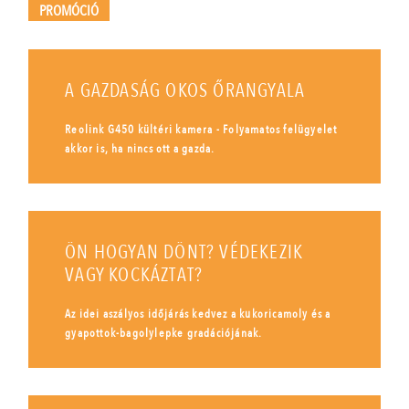
PROMÓCIÓ
A GAZDASÁG OKOS ŐRANGYALA
Reolink G450 kültéri kamera - Folyamatos felügyelet
akkor is, ha nincs ott a gazda.
ÖN HOGYAN DÖNT? VÉDEKEZIK
VAGY KOCKÁZTAT?
Az idei aszályos időjárás kedvez a kukoricamoly és a
gyapottok-bagolylepke gradációjának.