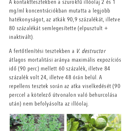
A kontakttesztekben a szurokfű illóolaj 2 és 1
mg/ml koncentrációkban mutatta a legjobb
hatékonyságot, az atkák 90,9 százalékát, illetve
80 százalékát semlegesítette (elpusztult +
inaktivált).
A fertőtlenítési tesztekben a
V. destructor
átlagos mortalitási aránya maximális expozíciós
idő (90 perc) mellett 60 százalék, illetve 84
százalék volt 24, illetve 48 órán belül. A
repellens tesztek során az atka viselkedését (90
perccel a kötelező útvonalon való behurcolása
után) nem befolyásolta az illóolaj.