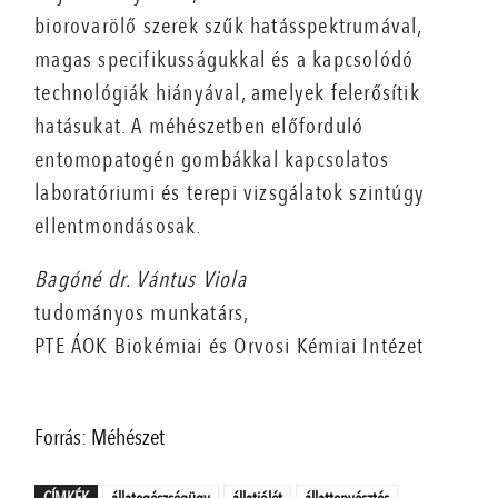
biorovarölő szerek szűk hatásspektrumával,
magas specifikusságukkal és a kapcsolódó
technológiák hiányával, amelyek felerősítik
hatásukat. A méhészetben előforduló
entomopatogén gombákkal kapcsolatos
laboratóriumi és terepi vizsgálatok szintúgy
ellentmondásosak.
Bagóné dr. Vántus Viola
tudományos munkatárs,
PTE ÁOK Biokémiai és Orvosi Kémiai Intézet
Forrás: Méhészet
CÍMKÉK
állategészségügy
állatjólét
állattenyésztés