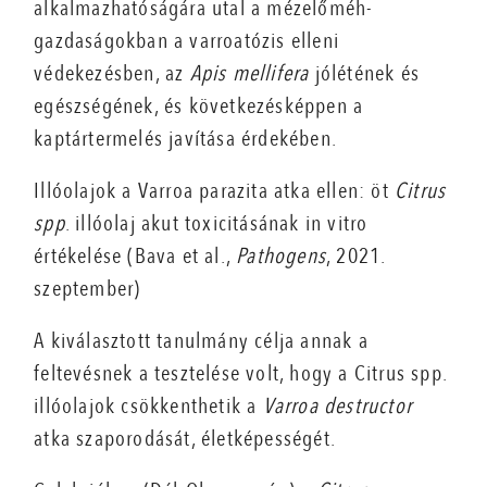
alkalmazhatóságára utal a mézelőméh-
gazdaságokban a varroatózis elleni
védekezésben, az
Apis mellifera
jólétének és
egészségének, és következésképpen a
kaptártermelés javítása érdekében.
Illóolajok a Varroa parazita atka ellen: öt
Citrus
spp
. illóolaj akut toxicitásának in vitro
értékelése (Bava et al.,
Pa­thogens
, 2021.
szeptember)
A kiválasztott tanulmány célja annak a
feltevésnek a tesztelése volt, hogy a Citrus spp.
illóolajok csökkenthetik a
Varroa destructor
atka szaporodását, életképességét.