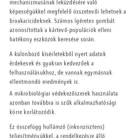
mechanizmusának leküzdésére való
képességükkel megfelelő összetevői lehetnek a
bioakaricideknek. Számos ígéretes gombát
azonosítottak a kártevő-populációk elleni
hatékony eszközök keresése során.
A különböző kísérletekből nyert adatok
érdekesek és gyakran kedvezőek a
felhasználásukhoz, de vannak egymásnak
ellentmondó eredmények is.
A mikrobiológiai védekezőszerek használata
azonban továbbra is szűk alkalmazhatósági
körre korlátozódik.
Ez összefügg hullámzó (inkonzisztens)
teljesítményükkel, a rendelkezésre álló