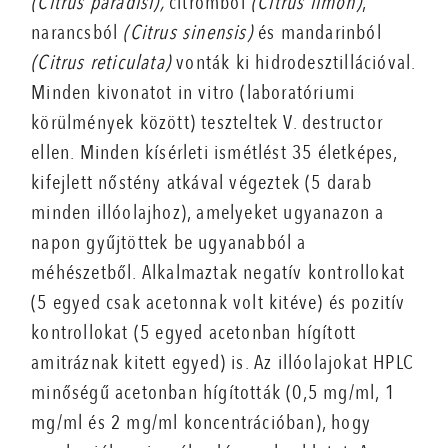
(Citrus paradisi),
citromból
(Citrus limon)
,
narancsból
(Citrus sinensis)
és mandarinból
(Citrus reticulata)
vonták ki hidrodesztillációval.
Minden kivonatot in vitro (laboratóriumi
körülmények között) teszteltek V. destructor
ellen. Minden kísérleti ismétlést 35 életképes,
kifejlett nőstény atkával végeztek (5 darab
minden illóolajhoz), amelyeket ugyanazon a
napon gyűjtöttek be ugyanabból a
méhészetből. Alkalmaztak negatív kontrollokat
(5 egyed csak acetonnak volt kitéve) és pozitív
kontrollokat (5 egyed acetonban hígított
amitráznak kitett egyed) is. Az illóolajokat HPLC
minőségű acetonban hígították (0,5 mg/ml, 1
mg/ml és 2 mg/ml koncentrációban), hogy