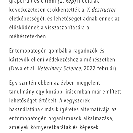
grapefruit és citrom
(2. kép)
illóolajak
következetesen csökkentették a
V. destructor
életképességét, és lehetőséget adnak ennek az
élősködőnek a visszaszorítására a
méhészetekben.
Entomopatogén gombák a ragadozók és
kártevők elleni védekezéshez a méhészetben
(Bava et al.
Veterinary Science,
2022 február)
Egy szintén ebben az évben megjelent
tanulmány egy korábbi írásomban már említett
lehetőséget értékelt. A vegyszerek
használatának másik ígéretes alternatívája az
entomopatogén organizmusok alkalmazása,
amelyek környezetbarátak és képesek