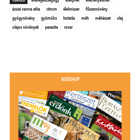
ázsiai varroa atka
citrom
élelmiszer
fűszernövény
gyógynövény
gyümölcs
kutatás
méh
méhészet
olaj
olajos növények
parazita
rovar
WEBSHOP