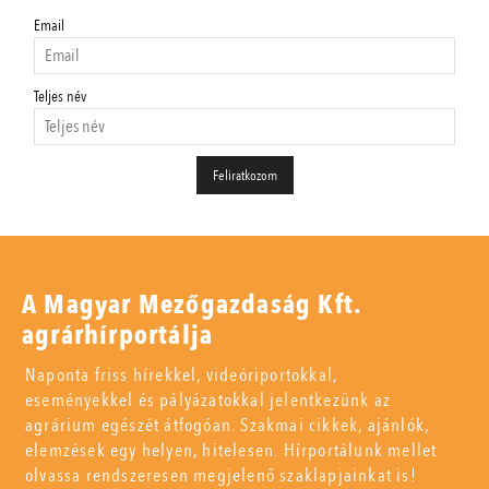
Email
Teljes név
A Magyar Mezőgazdaság Kft.
agrárhírportálja
Naponta friss hírekkel, videóriportokkal,
eseményekkel és pályázatokkal jelentkezünk az
agrárium egészét átfogóan. Szakmai cikkek, ajánlók,
elemzések egy helyen, hitelesen. Hírportálunk mellet
olvassa rendszeresen megjelenő szaklapjainkat is!