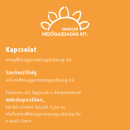
Kapcsolat
mmg@magyarmezogazdasag.hu
Szerkesztőség:
online@magyarmezogazdasag.hu
Fizessen elő lapjainkra kényelmesen
webshopunkban,
kérdés esetén kérjük írjon az
elofizetes@magyarmezogazdasag.hu
e-mail címre.