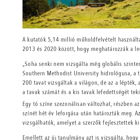
A kutatók 5,14 millió műholdfelvételt használta
2013 és 2020 között, hogy meghatározzák a le
„Soha senki nem vizsgálta még globális szinte
Southern Methodist University hidrológusa, a 
200 tavat vizsgáltak a világon, de az a lépték,
a tavak számát és a kis tavak lefedettségét teki
Egy tó színe szezonálisan változhat, részben az
színét hét év leforgása után határozták meg. A
vizsgálhatók, amelyet a szerzők fejlesztettek ki
Emellett az új tanulmány azt is vizsgálta, ho