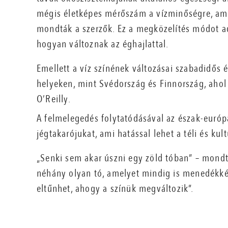
mégis életképes mérőszám a vízminőségre, amel
mondták a szerzők. Ez a megközelítés módot a
hogyan változnak az éghajlattal.
Emellett a víz színének változásai szabadidős 
helyeken, mint Svédország és Finnország, ahol 
O’Reilly.
A felmelegedés folytatódásával az észak-európai
jégtakarójukat, ami hatással lehet a téli és kul
„Senki sem akar úszni egy zöld tóban” – mondta
néhány olyan tó, amelyet mindig is menedékkén
eltűnhet, ahogy a színük megváltozik”.