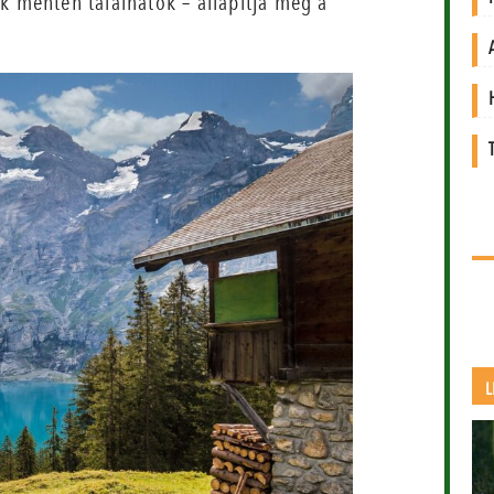
k mentén találhatók – állapítja meg a
L