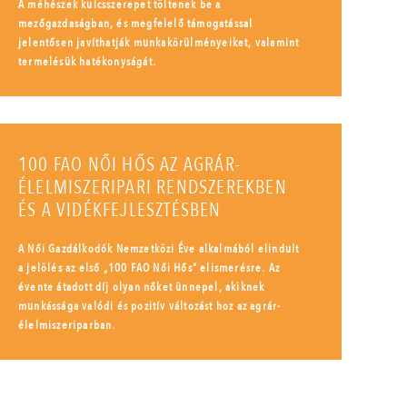
A méhészek kulcsszerepet töltenek be a
mezőgazdaságban, és megfelelő támogatással
jelentősen javíthatják munkakörülményeiket, valamint
termelésük hatékonyságát.
100 FAO NŐI HŐS AZ AGRÁR-
ÉLELMISZERIPARI RENDSZEREKBEN
ÉS A VIDÉKFEJLESZTÉSBEN
A Női Gazdálkodók Nemzetközi Éve alkalmából elindult
a jelölés az első „100 FAO Női Hős” elismerésre. Az
évente átadott díj olyan nőket ünnepel, akiknek
munkássága valódi és pozitív változást hoz az agrár-
élelmiszeriparban.