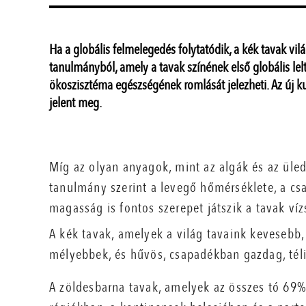
Ha a globális felmelegedés folytatódik, a kék tavak vil
tanulmányból, amely a tavak színének első globális lelt
ökoszisztéma egészségének romlását jelezheti. Az új ku
jelent meg.
Míg az olyan anyagok, mint az algák és az üled
tanulmány szerint a levegő hőmérséklete, a csa
magasság is fontos szerepet játszik a tavak v
A kék tavak, amelyek a világ tavaink kevesebb,
mélyebbek, és hűvös, csapadékban gazdag, téli 
A zöldesbarna tavak, amelyek az összes tó 69%-