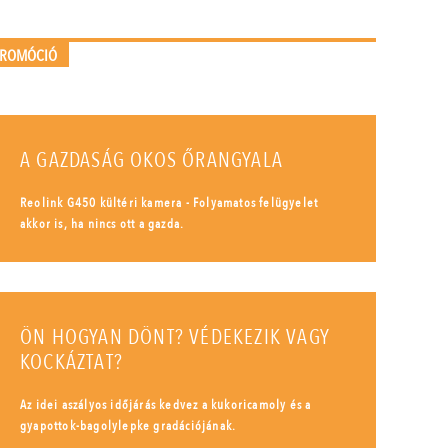
PROMÓCIÓ
A GAZDASÁG OKOS ŐRANGYALA
Reolink G450 kültéri kamera - Folyamatos felügyelet
akkor is, ha nincs ott a gazda.
ÖN HOGYAN DÖNT? VÉDEKEZIK VAGY
KOCKÁZTAT?
Az idei aszályos időjárás kedvez a kukoricamoly és a
gyapottok-bagolylepke gradációjának.