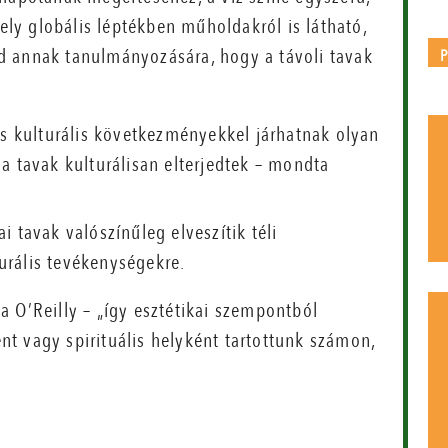
y globális léptékben műholdakról is látható,
d annak tanulmányozására, hogy a távoli tavak
és kulturális következményekkel járhatnak olyan
a tavak kulturálisan elterjedtek – mondta
 tavak valószínűleg elveszítik téli
turális tevékenységekre.
 O’Reilly – „így esztétikai szempontból
t vagy spirituális helyként tartottunk számon,