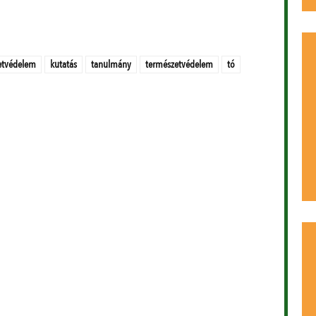
etvédelem
kutatás
tanulmány
természetvédelem
tó