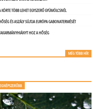
A KÖRTE TÖBB LEHET EGYSZERŰ GYÜMÖLCSNÉL
HŐSÉG ÉS ASZÁLY SÚJTJA EURÓPA GABONATERMÉSÉT
TAKARMÁNYHIÁNYT HOZ A HŐSÉG
MÉG TÖBB HÍR
EGNÉPSZERŰBB