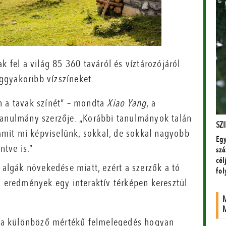
k fel a világ 85 360 taváról és víztározójáról
ggyakoribb vízszíneket.
n a tavak színét” – mondta
Xiao Yang
, a
tanulmány szerzője. „Korábbi tanulmányok talán
 amit mi képviselünk, sokkal, de sokkal nagyobb
ntve is.”
 algák növekedése miatt, ezért a szerzők a tó
z eredmények egy interaktív térképen keresztül
.
gy a különböző mértékű felmelegedés hogyan