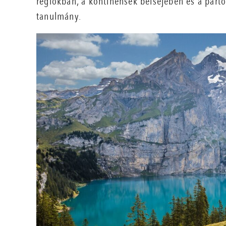
régiókban, a kontinensek belsejében és a parto
tanulmány.