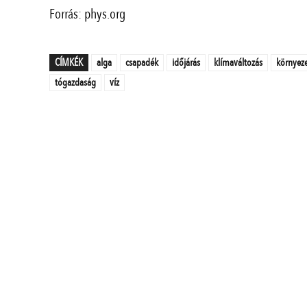
Forrás: phys.org
CÍMKÉK
alga
csapadék
időjárás
klímaváltozás
környez
tógazdaság
víz