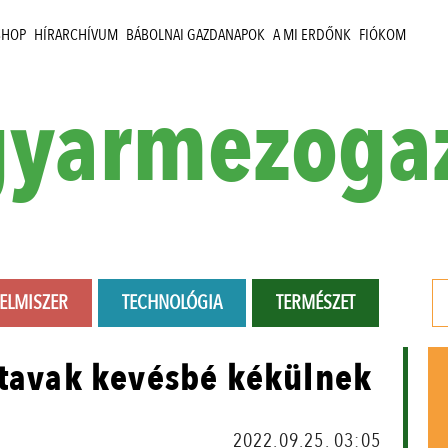
SHOP
HÍRARCHÍVUM
BÁBOLNAI GAZDANAPOK
A MI ERDŐNK
FIÓKOM
yarmezoga
LELMISZER
TECHNOLÓGIA
TERMÉSZET
 tavak kevésbé kékülnek
2022.09.25. 03:05