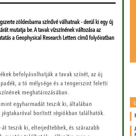
ágszerte zöldesbarna színűvé válhatnak - derül ki egy új
árát mutatja be. A tavak vízszínének változása az
tatás a Geophysical Research Letters című folyóiratban
ékek befolyásolhatják a tavak színét, az új
padék, a tó mélysége és a tengerszint feletti
ízszínének meghatározásában.
L
 mint egyharmadát teszik ki, általában
jégtakaróval borított régiókban találhatók.
át teszik ki, elterjedtebbek, és szárazabb