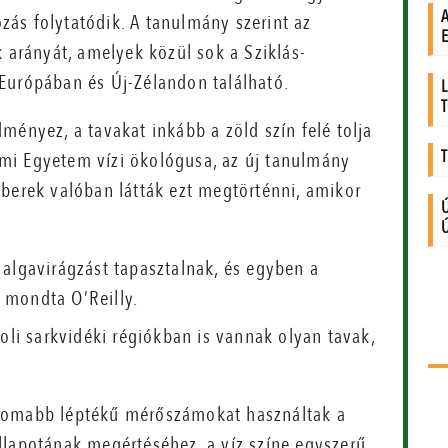
ozás folytatódik. A tanulmány szerint az
k arányát, amelyek közül sok a Sziklás-
Európában és Új-Zélandon található.
ményez, a tavakat inkább a zöld szín felé tolja
llami Egyetem vízi ökológusa, az új tanulmány
mberek valóban látták ezt megtörténni, amikor
 algavirágzást tapasztalnak, és egyben a
 mondta O’Reilly.
oli sarkvidéki régiókban is vannak olyan tavak,
inomabb léptékű mérőszámokat használtak a
llapotának megértéséhez, a víz színe egyszerű,