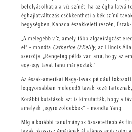
befolyásolhatja a víz színét, ha az éghajlatvált
éghajlatváltozás csökkentheti a kék színű tava
hegységben, Kanada északkeleti részén, Észak-
„A melegebb víz, amely több algavirágzást ered
el” – mondta
Catherine O’Reilly
, az Illinois Á
szerzője. „Rengeteg példa van arra, hogy az e
egy-egy tavat tanulmányoztak.”
Az észak-amerikai Nagy-tavak például fokozott
leggyorsabban melegedő tavak közé tartoznak,
Korábbi kutatások azt is kimutatták, hogy a táv
amelyek „egyre zöldebbek” – mondta Yang.
Míg a korábbi tanulmányok összetettebb és f
tavak ökoszisztémájának általános egészségi á