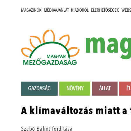
MAGAZINOK
MÉDIAAJÁNLAT
KIADÓRÓL
ELÉRHETŐSÉGEK
WEB
mag
GAZDASÁG
NÖVÉNY
ÁLLAT
É
A klímaváltozás miatt a
Szabó Bálint fordítása