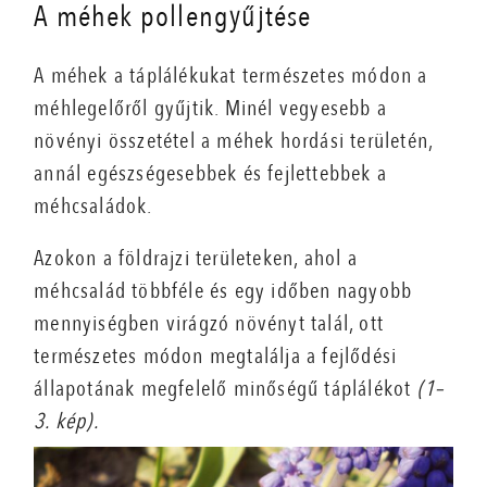
A méhek pollengyűjtése
A méhek a táplálékukat természetes módon a
méhlegelőről gyűjtik. Minél vegyesebb a
növényi összetétel a méhek hordási területén,
annál egészségesebbek és fejlettebbek a
méhcsaládok.
Azokon a földrajzi területeken, ahol a
méhcsalád többféle és egy időben nagyobb
mennyiségben virágzó növényt talál, ott
természetes módon megtalálja a fejlődési
állapotának megfelelő minőségű táplálékot
(1–
3. kép).