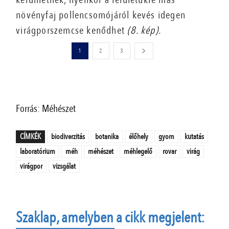
növényfaj pollencsomójáról kevés idegen
virágporszemcse kenődhet
(8. kép).
1
2
3
Forrás: Méhészet
CÍMKÉK
biodiverzitás
botanika
élőhely
gyom
kutatás
laboratórium
méh
méhészet
méhlegelő
rovar
virág
virágpor
vizsgálat
Szaklap, amelyben a cikk megjelent: