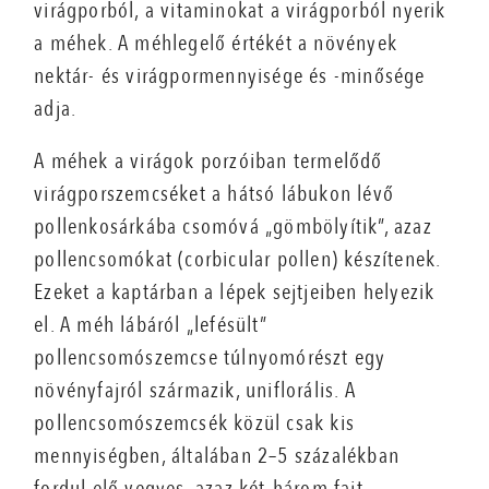
virágporból, a vitaminokat a virágporból nyerik
a méhek. A méhlegelő értékét a növények
nektár- és virágpormennyisége és -minősége
adja.
A méhek a virágok porzóiban termelődő
virágporszemcséket a hátsó lábukon lévő
pollenkosárkába csomóvá „gömbölyítik”, azaz
pollencsomókat (corbicular pollen) készítenek.
Ezeket a kaptárban a lépek sejtjeiben helyezik
el. A méh lábáról „lefésült”
pollencsomószemcse túlnyomórészt egy
növényfajról származik, uniflorális. A
pollencsomószemcsék közül csak kis
mennyiségben, általában 2–5 százalékban
fordul elő vegyes, azaz két-három fajt