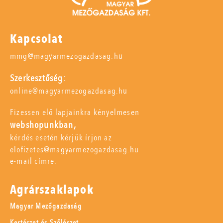
Kapcsolat
mmg@magyarmezogazdasag.hu
Szerkesztőség:
online@magyarmezogazdasag.hu
Fizessen elő lapjainkra kényelmesen
webshopunkban,
kérdés esetén kérjük írjon az
elofizetes@magyarmezogazdasag.hu
e-mail címre.
Agrárszaklapok
Magyar Mezőgazdaság
Kertészet és Szőlészet