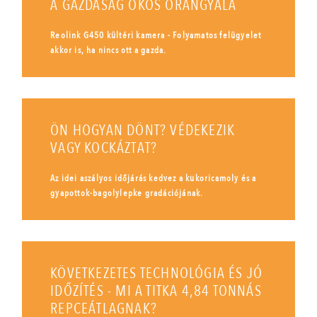
A GAZDASÁG OKOS ŐRANGYALA
Reolink G450 kültéri kamera - Folyamatos felügyelet
akkor is, ha nincs ott a gazda.
ÖN HOGYAN DÖNT? VÉDEKEZIK
VAGY KOCKÁZTAT?
Az idei aszályos időjárás kedvez a kukoricamoly és a
gyapottok-bagolylepke gradációjának.
KÖVETKEZETES TECHNOLÓGIA ÉS JÓ
IDŐZÍTÉS - MI A TITKA 4,84 TONNÁS
REPCEÁTLAGNAK?