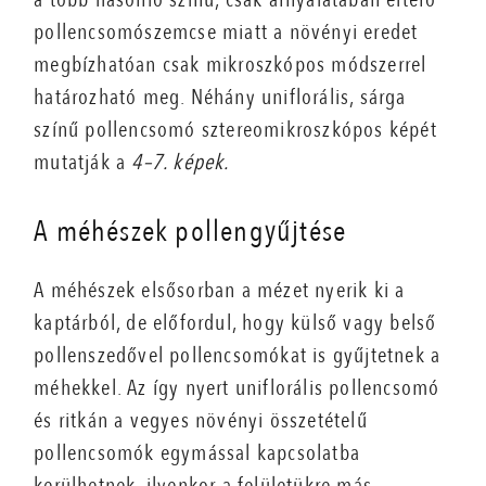
pollencsomószemcse miatt a növényi eredet
megbízhatóan csak mikroszkópos módszerrel
határozható meg. Néhány uniflorális, sárga
színű pollencsomó sztereomikroszkópos képét
mutatják a
4–7. képek.
A méhészek pollengyűjtése
A méhészek elsősorban a mézet nyerik ki a
kaptárból, de előfordul, hogy külső vagy belső
pollenszedővel pollencsomókat is gyűjtetnek a
méhekkel. Az így nyert uniflorális pollencsomó
és ritkán a vegyes növényi összetételű
pollencsomók egymással kapcsolatba
kerülhetnek, ilyenkor a felületükre más