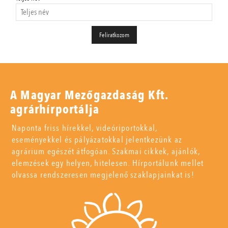
A Magyar Mezőgazdaság Kft.
agrárhírportálja
Naponta friss hírekkel, videóriportokkal,
eseményekkel és pályázatokkal jelentkezünk az
agrárium egészét átfogóan. Szakmai cikkek, ajánlók,
elemzések egy helyen, hitelesen. Hírportálunk mellet
olvassa rendszeresen megjelenő szaklapjainkat is!