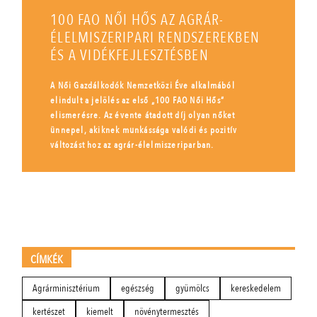
100 FAO NŐI HŐS AZ AGRÁR-
ÉLELMISZERIPARI RENDSZEREKBEN
ÉS A VIDÉKFEJLESZTÉSBEN
A Női Gazdálkodók Nemzetközi Éve alkalmából
elindult a jelölés az első „100 FAO Női Hős”
elismerésre. Az évente átadott díj olyan nőket
ünnepel, akiknek munkássága valódi és pozitív
változást hoz az agrár-élelmiszeriparban.
CÍMKÉK
Agrárminisztérium
egészség
gyümölcs
kereskedelem
kertészet
kiemelt
növénytermesztés