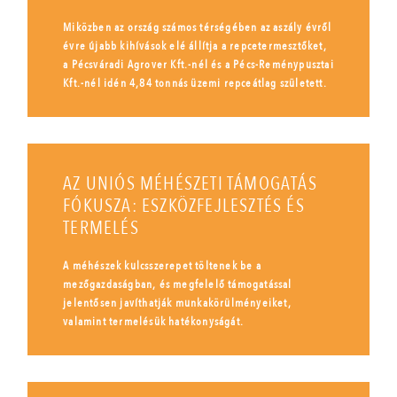
Miközben az ország számos térségében az aszály évről
évre újabb kihívások elé állítja a repcetermesztőket,
a Pécsváradi Agrover Kft.-nél és a Pécs-Reménypusztai
Kft.-nél idén 4,84 tonnás üzemi repceátlag született.
AZ UNIÓS MÉHÉSZETI TÁMOGATÁS
FÓKUSZA: ESZKÖZFEJLESZTÉS ÉS
TERMELÉS
A méhészek kulcsszerepet töltenek be a
mezőgazdaságban, és megfelelő támogatással
jelentősen javíthatják munkakörülményeiket,
valamint termelésük hatékonyságát.