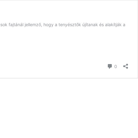
sok fajtánál jellemző, hogy a tenyésztők újítanak és alakítják a
hozzászól
0