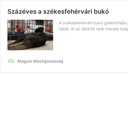
Százéves a székesfehérvári bukó
A székesfehérvári bukó galambfajta je
fajtát, itt az ősöktől ránk maradt t
Magyar Mezőgazdaság