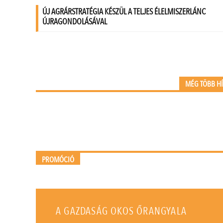
MÉG TÖBB H
PROMÓCIÓ
A GAZDASÁG OKOS ŐRANGYALA