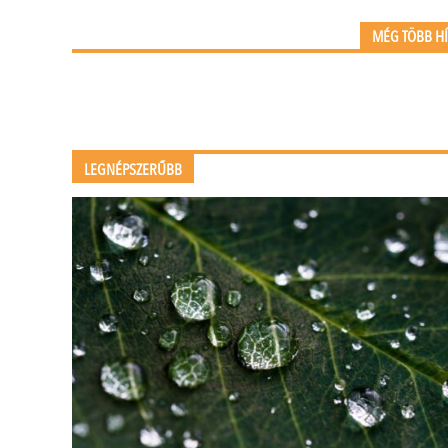
MÉG TÖBB H
LEGNÉPSZERŰBB