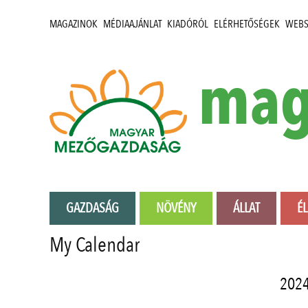
MAGAZINOK
MÉDIAAJÁNLAT
KIADÓRÓL
ELÉRHETŐSÉGEK
WEB
mag
GAZDASÁG
NÖVÉNY
ÁLLAT
É
My Calendar
2024