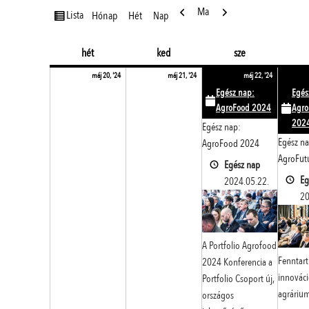
Előző
Következő
Ma
nézet
Lista
Hónap
Hét
Nap
hétfő
kedd
szerda
hét
ked
sze
2024.05.20.
2024.05.21.
2024.05.2
(1
máj 20, '24
máj 21, '24
máj 22, '24
event)
Egész nap:
Egés
AgroFood 2024
Agro
202
Egész nap:
Egész na
AgroFood 2024
AgroFut
Egész nap
Eg
2024.05.22.
20
A Portfolio Agrofood
Fenntart
2024 Konferencia a
innováci
Portfolio Csoport új,
agráriu
országos