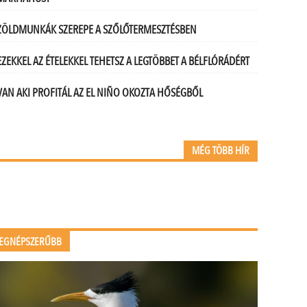
ZÖLDMUNKÁK SZEREPE A SZŐLŐTERMESZTÉSBEN
EZEKKEL AZ ÉTELEKKEL TEHETSZ A LEGTÖBBET A BÉLFLÓRÁDÉRT
VAN AKI PROFITÁL AZ EL NIÑO OKOZTA HŐSÉGBŐL
MÉG TÖBB HÍR
EGNÉPSZERŰBB