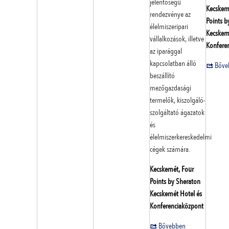
jelentőségű
Kecskem
rendezvénye az
Points b
élelmiszeripari
Kecskem
vállalkozások, illetve
Konfere
az iparággal
kapcsolatban álló
Bőve
beszállító
mezőgazdasági
termelők, kiszolgáló-
szolgáltató ágazatok
és
élelmiszerkereskedelmi
cégek számára.
Kecskemét, Four
Points by Sheraton
Kecskemét Hotel és
Konferenciaközpont
Bővebben