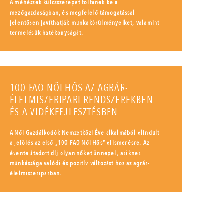
A méhészek kulcsszerepet töltenek be a
mezőgazdaságban, és megfelelő támogatással
jelentősen javíthatják munkakörülményeiket, valamint
termelésük hatékonyságát.
100 FAO NŐI HŐS AZ AGRÁR-
ÉLELMISZERIPARI RENDSZEREKBEN
ÉS A VIDÉKFEJLESZTÉSBEN
A Női Gazdálkodók Nemzetközi Éve alkalmából elindult
a jelölés az első „100 FAO Női Hős” elismerésre. Az
évente átadott díj olyan nőket ünnepel, akiknek
munkássága valódi és pozitív változást hoz az agrár-
élelmiszeriparban.