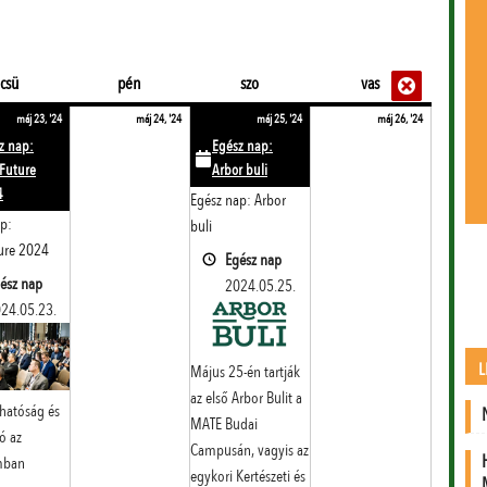
Close
Close
Close
Close
Close
Close
csütörtök
péntek
szombat
vasárnap
csü
pén
szo
vas
2.
2024.05.23.
(1
2024.05.24.
2024.05.25.
(1
2024.05.26
máj 23, '24
máj 24, '24
máj 25, '24
máj 26, '24
event)
event)
z nap:
Egész nap:
Future
Arbor buli
4
Egész nap: Arbor
p:
buli
ure 2024
Egész nap
ész nap
2024.05.25.
24.05.23.
L
Május 25-én tartják
az első Arbor Bulit a
hatóság és
MATE Budai
ó az
Campusán, vagyis az
mban
egykori Kertészeti és