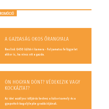
PROMÓCIÓ
A GAZDASÁG OKOS ŐRANGYALA
Reolink G450 kültéri kamera - Folyamatos felügyelet
akkor is, ha nincs ott a gazda.
ÖN HOGYAN DÖNT? VÉDEKEZIK VAGY
KOCKÁZTAT?
Az idei aszályos időjárás kedvez a kukoricamoly és a
gyapottok-bagolylepke gradációjának.