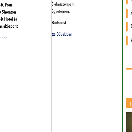
Élelmiszeripari
ét, Four
Egyetemen.
y Sheraton
ét Hotel és
Budapest
nciaközpont
Bővebben
bben
L