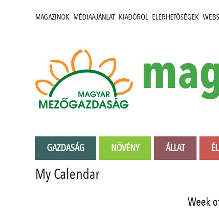
MAGAZINOK
MÉDIAAJÁNLAT
KIADÓRÓL
ELÉRHETŐSÉGEK
WEB
mag
GAZDASÁG
NÖVÉNY
ÁLLAT
É
My Calendar
Week o