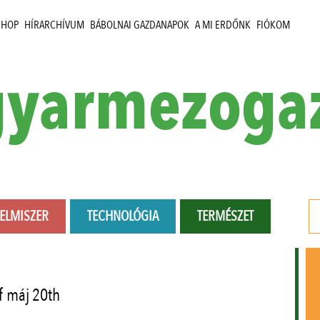
SHOP
HÍRARCHÍVUM
BÁBOLNAI GAZDANAPOK
A MI ERDŐNK
FIÓKOM
yarmezoga
LELMISZER
TECHNOLÓGIA
TERMÉSZET
f máj 20th