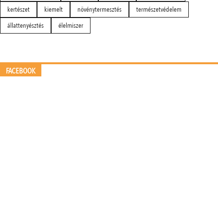
kertészet
kiemelt
növénytermesztés
természetvédelem
állattenyésztés
élelmiszer
FACEBOOK