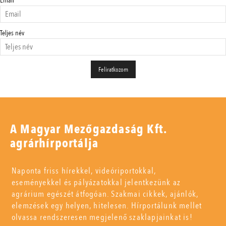
Email
Teljes név
A Magyar Mezőgazdaság Kft.
agrárhírportálja
Naponta friss hírekkel, videóriportokkal,
eseményekkel és pályázatokkal jelentkezünk az
agrárium egészét átfogóan. Szakmai cikkek, ajánlók,
elemzések egy helyen, hitelesen. Hírportálunk mellet
olvassa rendszeresen megjelenő szaklapjainkat is!