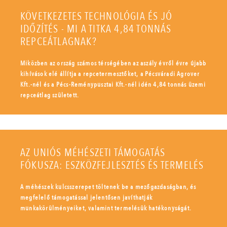
KÖVETKEZETES TECHNOLÓGIA ÉS JÓ
IDŐZÍTÉS - MI A TITKA 4,84 TONNÁS
REPCEÁTLAGNAK?
Miközben az ország számos térségében az aszály évről évre újabb
kihívások elé állítja a repcetermesztőket, a Pécsváradi Agrover
Kft.-nél és a Pécs-Reménypusztai Kft.-nél idén 4,84 tonnás üzemi
repceátlag született.
AZ UNIÓS MÉHÉSZETI TÁMOGATÁS
FÓKUSZA: ESZKÖZFEJLESZTÉS ÉS TERMELÉS
A méhészek kulcsszerepet töltenek be a mezőgazdaságban, és
megfelelő támogatással jelentősen javíthatják
munkakörülményeiket, valamint termelésük hatékonyságát.