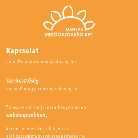
Kapcsolat
mmg@magyarmezogazdasag.hu
Szerkesztőség:
online@magyarmezogazdasag.hu
Fizessen elő lapjainkra kényelmesen
webshopunkban,
kérdés esetén kérjük írjon az
elofizetes@magyarmezogazdasag.hu