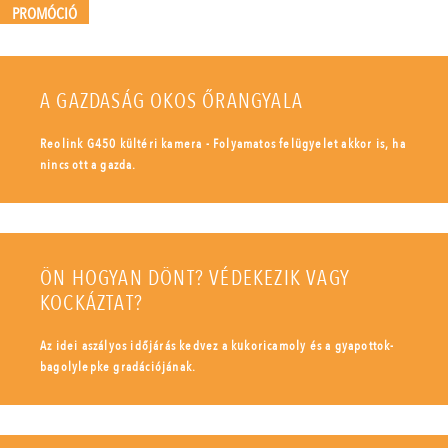
PROMÓCIÓ
A GAZDASÁG OKOS ŐRANGYALA
Reolink G450 kültéri kamera - Folyamatos felügyelet akkor is, ha
nincs ott a gazda.
ÖN HOGYAN DÖNT? VÉDEKEZIK VAGY
KOCKÁZTAT?
Az idei aszályos időjárás kedvez a kukoricamoly és a gyapottok-
bagolylepke gradációjának.