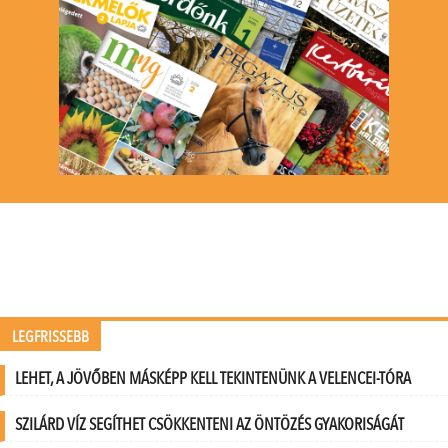
LEGFRISSEBB
LEHET, A JÖVŐBEN MÁSKÉPP KELL TEKINTENÜNK A VELENCEI-TÓRA
SZILÁRD VÍZ SEGÍTHET CSÖKKENTENI AZ ÖNTÖZÉS GYAKORISÁGÁT