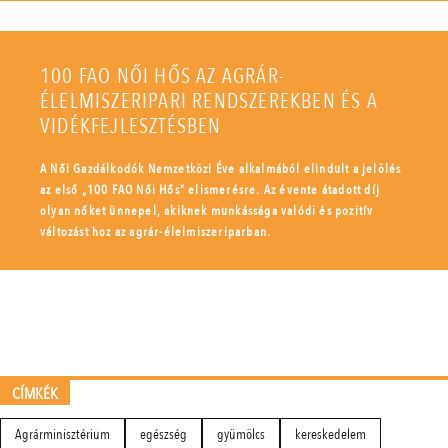
100 FAO NŐI HŐS AZ AGRÁR-
ÉLELMISZERIPARI RENDSZEREKBEN ÉS A
VIDÉKFEJLESZTÉSBEN
A Női Gazdálkodók Nemzetközi Éve alkalmából elindult a jelölés
az első „100 FAO Női Hős” elismerésre. Az évente átadott díj
olyan nőket ünnepel, akiknek munkássága valódi és pozitív
változást hoz az agrár-élelmiszeriparban.
CÍMKÉK
Agrárminisztérium
egészség
gyümölcs
kereskedelem