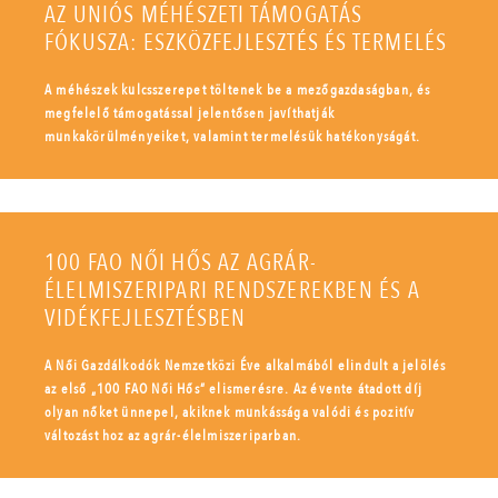
AZ UNIÓS MÉHÉSZETI TÁMOGATÁS
FÓKUSZA: ESZKÖZFEJLESZTÉS ÉS TERMELÉS
A méhészek kulcsszerepet töltenek be a mezőgazdaságban, és
megfelelő támogatással jelentősen javíthatják
munkakörülményeiket, valamint termelésük hatékonyságát.
100 FAO NŐI HŐS AZ AGRÁR-
ÉLELMISZERIPARI RENDSZEREKBEN ÉS A
VIDÉKFEJLESZTÉSBEN
A Női Gazdálkodók Nemzetközi Éve alkalmából elindult a jelölés
az első „100 FAO Női Hős” elismerésre. Az évente átadott díj
olyan nőket ünnepel, akiknek munkássága valódi és pozitív
változást hoz az agrár-élelmiszeriparban.