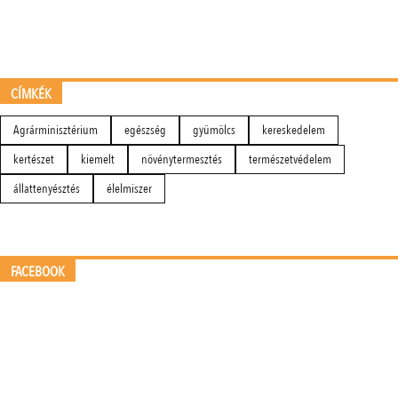
CÍMKÉK
Agrárminisztérium
egészség
gyümölcs
kereskedelem
kertészet
kiemelt
növénytermesztés
természetvédelem
állattenyésztés
élelmiszer
FACEBOOK