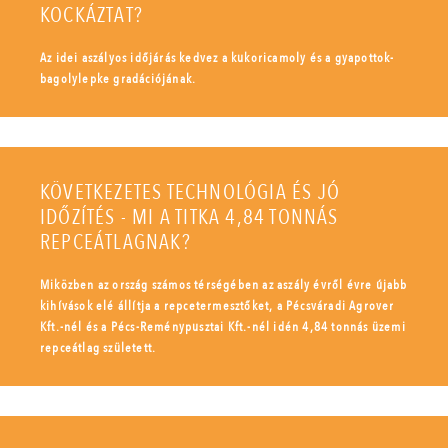
KOCKÁZTAT?
Az idei aszályos időjárás kedvez a kukoricamoly és a gyapottok-
bagolylepke gradációjának.
KÖVETKEZETES TECHNOLÓGIA ÉS JÓ
IDŐZÍTÉS - MI A TITKA 4,84 TONNÁS
REPCEÁTLAGNAK?
Miközben az ország számos térségében az aszály évről évre újabb
kihívások elé állítja a repcetermesztőket, a Pécsváradi Agrover
Kft.-nél és a Pécs-Reménypusztai Kft.-nél idén 4,84 tonnás üzemi
repceátlag született.