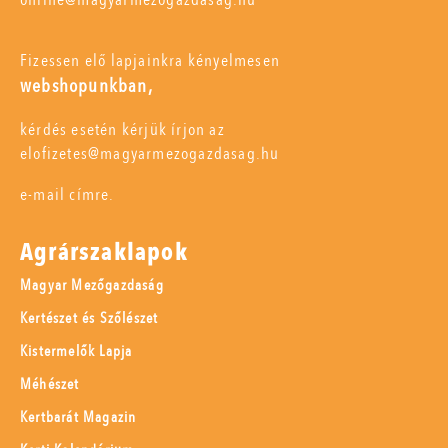
Fizessen elő lapjainkra kényelmesen
webshopunkban,
kérdés esetén kérjük írjon az
elofizetes@magyarmezogazdasag.hu
e-mail címre.
Agrárszaklapok
Magyar Mezőgazdaság
Kertészet és Szőlészet
Kistermelők Lapja
Méhészet
Kertbarát Magazin