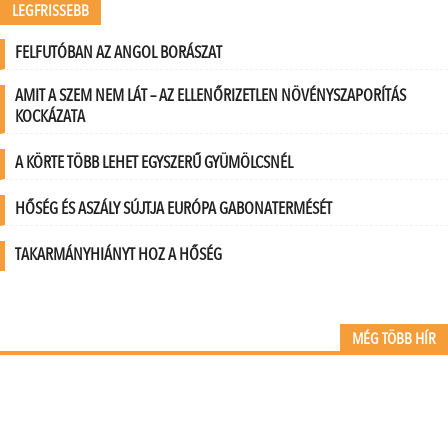
LEGFRISSEBB
FELFUTÓBAN AZ ANGOL BORÁSZAT
AMIT A SZEM NEM LÁT – AZ ELLENŐRIZETLEN NÖVÉNYSZAPORÍTÁS
KOCKÁZATA
A KÖRTE TÖBB LEHET EGYSZERŰ GYÜMÖLCSNÉL
HŐSÉG ÉS ASZÁLY SÚJTJA EURÓPA GABONATERMÉSÉT
TAKARMÁNYHIÁNYT HOZ A HŐSÉG
MÉG TÖBB HÍR