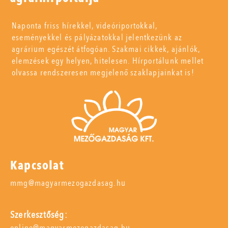
Naponta friss hírekkel, videóriportokkal,
eseményekkel és pályázatokkal jelentkezünk az
agrárium egészét átfogóan. Szakmai cikkek, ajánlók,
elemzések egy helyen, hitelesen. Hírportálunk mellet
olvassa rendszeresen megjelenő szaklapjainkat is!
Kapcsolat
mmg@magyarmezogazdasag.hu
Szerkesztőség:
online@magyarmezogazdasag.hu