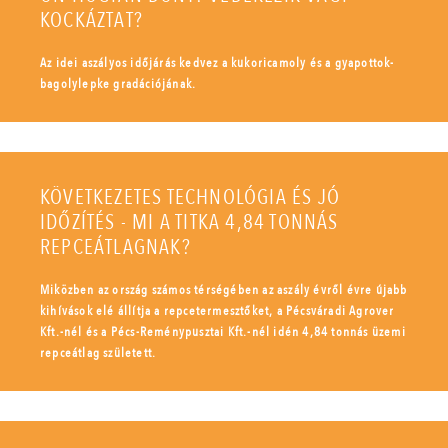
KOCKÁZTAT?
Az idei aszályos időjárás kedvez a kukoricamoly és a gyapottok-
bagolylepke gradációjának.
KÖVETKEZETES TECHNOLÓGIA ÉS JÓ
IDŐZÍTÉS - MI A TITKA 4,84 TONNÁS
REPCEÁTLAGNAK?
Miközben az ország számos térségében az aszály évről évre újabb
kihívások elé állítja a repcetermesztőket, a Pécsváradi Agrover
Kft.-nél és a Pécs-Reménypusztai Kft.-nél idén 4,84 tonnás üzemi
repceátlag született.