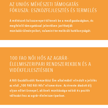
AZ UNIÓS MÉHÉSZETI TÁMOGATÁS
FÓKUSZA: ESZKÖZFEJLESZTÉS ÉS TERMELÉS
A méhészek kulcsszerepet töltenek be a mezőgazdaságban, és
megfelelő támogatással jelentősen javíthatják
munkakörülményeiket, valamint termelésük hatékonyságát.
100 FAO NŐI HŐS AZ AGRÁR-
ÉLELMISZERIPARI RENDSZEREKBEN ÉS A
VIDÉKFEJLESZTÉSBEN
A Női Gazdálkodók Nemzetközi Éve alkalmából elindult a jelölés
az első „100 FAO Női Hős” elismerésre. Az évente átadott díj
olyan nőket ünnepel, akiknek munkássága valódi és pozitív
változást hoz az agrár-élelmiszeriparban.