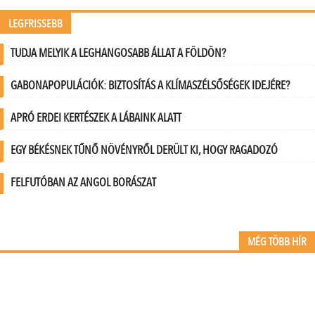
LEGFRISSEBB
TUDJA MELYIK A LEGHANGOSABB ÁLLAT A FÖLDÖN?
GABONAPOPULÁCIÓK: BIZTOSÍTÁS A KLÍMASZÉLSŐSÉGEK IDEJÉRE?
APRÓ ERDEI KERTÉSZEK A LÁBAINK ALATT
EGY BÉKÉSNEK TŰNŐ NÖVÉNYRŐL DERÜLT KI, HOGY RAGADOZÓ
FELFUTÓBAN AZ ANGOL BORÁSZAT
MÉG TÖBB HÍR