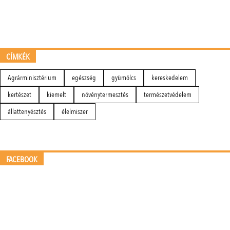
CÍMKÉK
Agrárminisztérium
egészség
gyümölcs
kereskedelem
kertészet
kiemelt
növénytermesztés
természetvédelem
állattenyésztés
élelmiszer
FACEBOOK