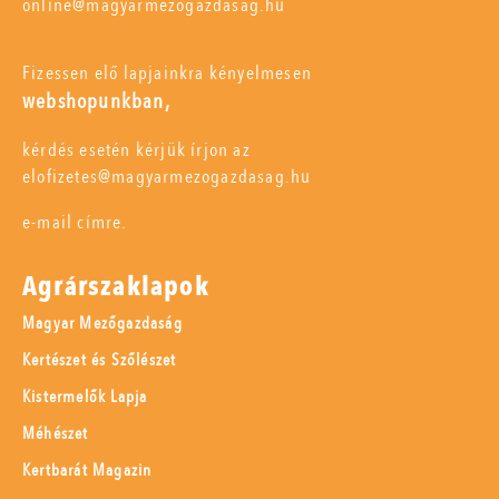
online@magyarmezogazdasag.hu
Fizessen elő lapjainkra kényelmesen
webshopunkban,
kérdés esetén kérjük írjon az
elofizetes@magyarmezogazdasag.hu
e-mail címre.
Agrárszaklapok
Magyar Mezőgazdaság
Kertészet és Szőlészet
Kistermelők Lapja
Méhészet
Kertbarát Magazin