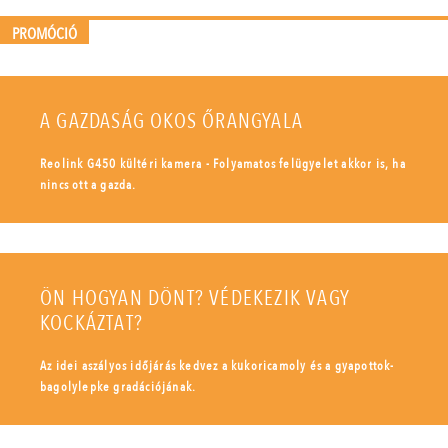
PROMÓCIÓ
A GAZDASÁG OKOS ŐRANGYALA
Reolink G450 kültéri kamera - Folyamatos felügyelet akkor is, ha
nincs ott a gazda.
ÖN HOGYAN DÖNT? VÉDEKEZIK VAGY
KOCKÁZTAT?
Az idei aszályos időjárás kedvez a kukoricamoly és a gyapottok-
bagolylepke gradációjának.