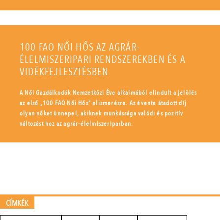
100 FAO NŐI HŐS AZ AGRÁR-
ÉLELMISZERIPARI RENDSZEREKBEN ÉS A
VIDÉKFEJLESZTÉSBEN
A Női Gazdálkodók Nemzetközi Éve alkalmából elindult a jelölés
az első „100 FAO Női Hős” elismerésre. Az évente átadott díj
olyan nőket ünnepel, akiknek munkássága valódi és pozitív
változást hoz az agrár-élelmiszeriparban.
CÍMKÉK