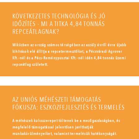
KÖVETKEZETES TECHNOLÓGIA ÉS JÓ
IDŐZÍTÉS - MI A TITKA 4,84 TONNÁS
REPCEÁTLAGNAK?
Miközben az ország számos térségében az aszály évről évre újabb
kihívások elé állítja a repcetermesztőket, a Pécsváradi Agrover
Kft.-nél és a Pécs-Reménypusztai Kft.-nél idén 4,84 tonnás üzemi
repceátlag született.
AZ UNIÓS MÉHÉSZETI TÁMOGATÁS
FÓKUSZA: ESZKÖZFEJLESZTÉS ÉS TERMELÉS
A méhészek kulcsszerepet töltenek be a mezőgazdaságban, és
megfelelő támogatással jelentősen javíthatják
munkakörülményeiket, valamint termelésük hatékonyságát.