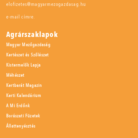
elofizetes@magyarmezogazdasag.hu
e-mail címre.
Agrárszaklapok
Magyar Mezőgazdaság
Kertészet és Szőlészet
Kistermelők Lapja
Méhészet
Kertbarát Magazin
Kerti Kalendárium
A Mi Erdőnk
Borászati Füzetek
Állattenyésztés