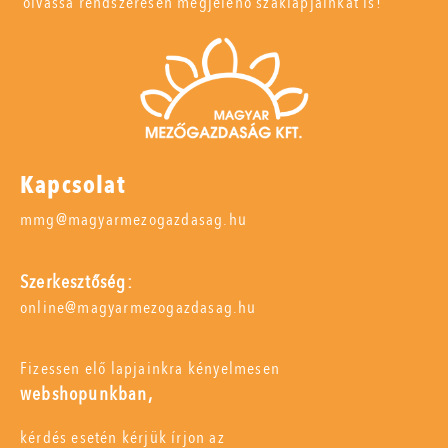
olvassa rendszeresen megjelenő szaklapjainkat is!
Kapcsolat
mmg@magyarmezogazdasag.hu
Szerkesztőség:
online@magyarmezogazdasag.hu
Fizessen elő lapjainkra kényelmesen
webshopunkban,
kérdés esetén kérjük írjon az