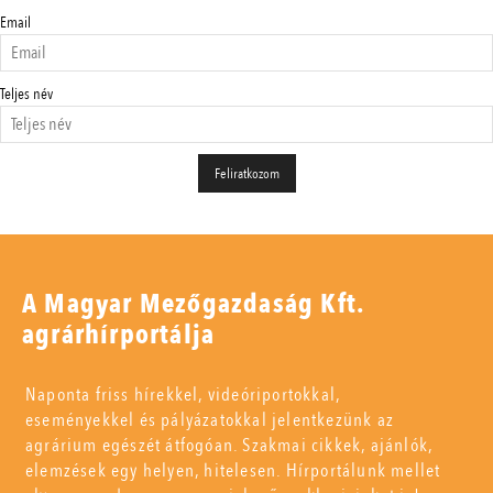
Email
Teljes név
A Magyar Mezőgazdaság Kft.
agrárhírportálja
Naponta friss hírekkel, videóriportokkal,
eseményekkel és pályázatokkal jelentkezünk az
agrárium egészét átfogóan. Szakmai cikkek, ajánlók,
elemzések egy helyen, hitelesen. Hírportálunk mellet