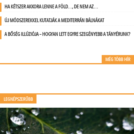
HA KÉTSZER AKKORA LENNE A FÖLD…, DE NEM AZ…
ÚJ MÓDSZEREKKEL KUTATJÁK A MEDITERRÁN BÁLNÁKAT
A BŐSÉG ILLÚZIÓJA – HOGYAN LETT EGYRE SZEGÉNYEBB A TÁNYÉRUNK?
MÉG TÖBB HÍR
LEGNÉPSZERŰBB