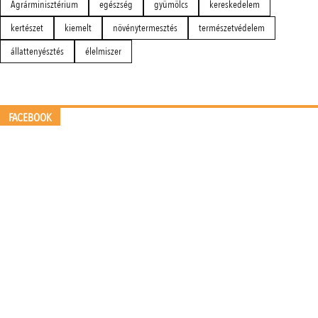
Agrárminisztérium
egészség
gyümölcs
kereskedelem
kertészet
kiemelt
növénytermesztés
természetvédelem
állattenyésztés
élelmiszer
FACEBOOK