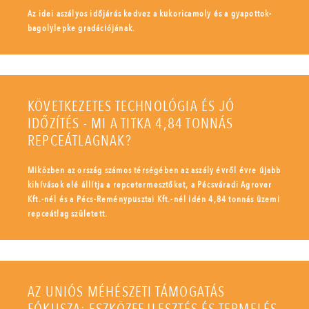
Az idei aszályos időjárás kedvez a kukoricamoly és a gyapottok-
bagolylepke gradációjának.
KÖVETKEZETES TECHNOLÓGIA ÉS JÓ
IDŐZÍTÉS - MI A TITKA 4,84 TONNÁS
REPCEÁTLAGNAK?
Miközben az ország számos térségében az aszály évről évre újabb
kihívások elé állítja a repcetermesztőket, a Pécsváradi Agrover
Kft.-nél és a Pécs-Reménypusztai Kft.-nél idén 4,84 tonnás üzemi
repceátlag született.
AZ UNIÓS MÉHÉSZETI TÁMOGATÁS