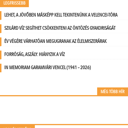
LEGFRISSEBB
LEHET, A JÖVŐBEN MÁSKÉPP KELL TEKINTENÜNK A VELENCEI-TÓRA
SZILÁRD VÍZ SEGÍTHET CSÖKKENTENI AZ ÖNTÖZÉS GYAKORISÁGÁT
ÉV VÉGÉRE VÁRHATÓAN MEGUGRANAK AZ ÉLELMISZERÁRAK
FORRÓSÁG, ASZÁLY: HIÁNYZIK A VÍZ
IN MEMORIAM GARAMVÁRI VENCEL (1941 – 2026)
MÉG TÖBB HÍR