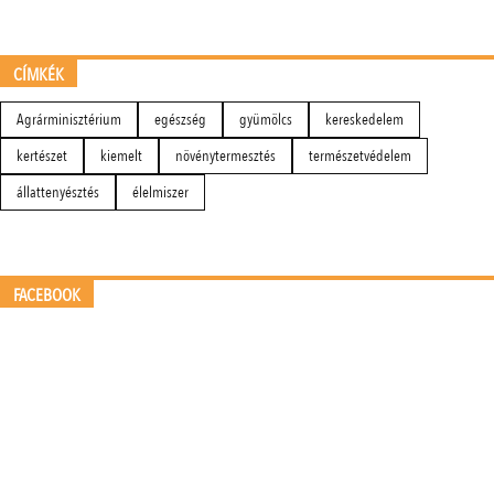
CÍMKÉK
Agrárminisztérium
egészség
gyümölcs
kereskedelem
kertészet
kiemelt
növénytermesztés
természetvédelem
állattenyésztés
élelmiszer
FACEBOOK