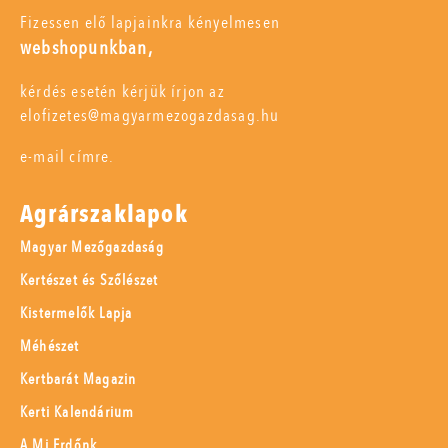
Fizessen elő lapjainkra kényelmesen
webshopunkban,
kérdés esetén kérjük írjon az
elofizetes@magyarmezogazdasag.hu
e-mail címre.
Agrárszaklapok
Magyar Mezőgazdaság
Kertészet és Szőlészet
Kistermelők Lapja
Méhészet
Kertbarát Magazin
Kerti Kalendárium
A Mi Erdőnk