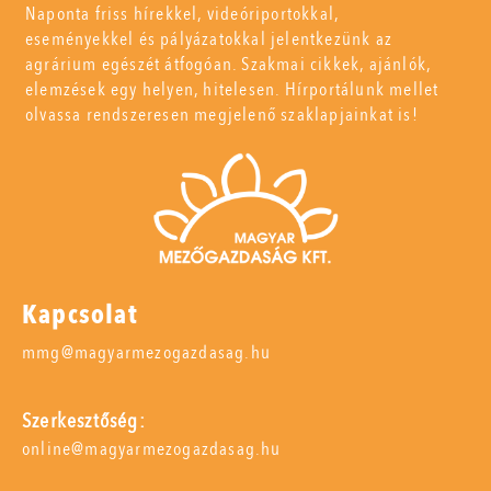
Naponta friss hírekkel, videóriportokkal,
eseményekkel és pályázatokkal jelentkezünk az
agrárium egészét átfogóan. Szakmai cikkek, ajánlók,
elemzések egy helyen, hitelesen. Hírportálunk mellet
olvassa rendszeresen megjelenő szaklapjainkat is!
Kapcsolat
mmg@magyarmezogazdasag.hu
Szerkesztőség:
online@magyarmezogazdasag.hu