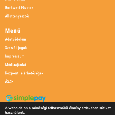
Borászati Füzetek
Állattenyésztés
Menü
Adatvédelem
Szerzői jogok
Impresszum
Médiaajánlat
Központi elérhetőségek
ÁSZF
A weboldalon a minőségi felhasználói élmény érdekében sütiket
SimplePay adattovábbítási nyilatkozat
használunk.