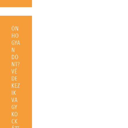
ÖN
HO
GYA
N
DÖ
NT?
VÉ
DE
KEZ
IK
VA
GY
KO
CK