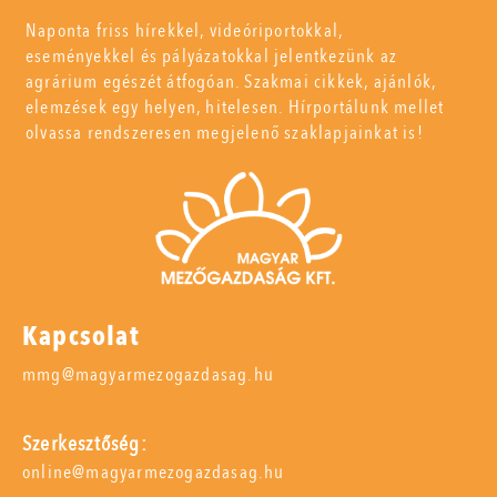
Naponta friss hírekkel, videóriportokkal,
eseményekkel és pályázatokkal jelentkezünk az
agrárium egészét átfogóan. Szakmai cikkek, ajánlók,
elemzések egy helyen, hitelesen. Hírportálunk mellet
olvassa rendszeresen megjelenő szaklapjainkat is!
Kapcsolat
mmg@magyarmezogazdasag.hu
Szerkesztőség:
online@magyarmezogazdasag.hu