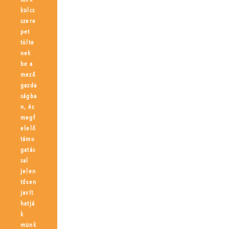
kulcs
szere
pet
tölte
nek
be a
mező
gazda
ságba
n, és
megf
elelő
támo
gatás
sal
jelen
tősen
javít
hatjá
k
munk