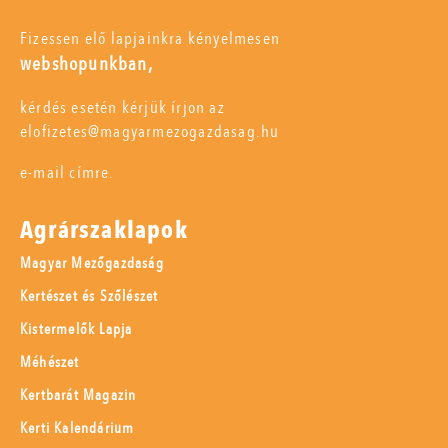
Fizessen elő lapjainkra kényelmesen
webshopunkban,
kérdés esetén kérjük írjon az
elofizetes@magyarmezogazdasag.hu
e-mail címre.
Agrárszaklapok
Magyar Mezőgazdaság
Kertészet és Szőlészet
Kistermelők Lapja
Méhészet
Kertbarát Magazin
Kerti Kalendárium