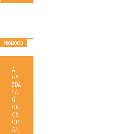
PROMÓCIÓ
A
GA
ZDA
SÁ
G
OK
OS
ŐR
AN