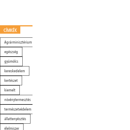
CÍMKÉK
Agrárminisztérium
egészség
gyümölcs
kereskedelem
kertészet
kiemelt
növénytermesztés
természetvédelem
állattenyésztés
élelmiszer