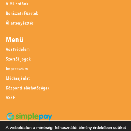
A Mi Erdőnk
Borászati Füzetek
Állattenyésztés
Menü
Adatvédelem
Szerzői jogok
Impresszum
Médiaajánlat
Központi elérhetőségek
ÁSZF
A weboldalon a minőségi felhasználói élmény érdekében sütiket
SimplePay adattovábbítási nyilatkozat