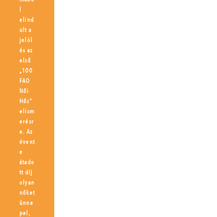
l
elind
ult a
jelöl
és az
első
„100
FAO
Női
Hős”
elism
erésr
e. Az
évent
e
átado
tt díj
olyan
nőket
ünne
pel,