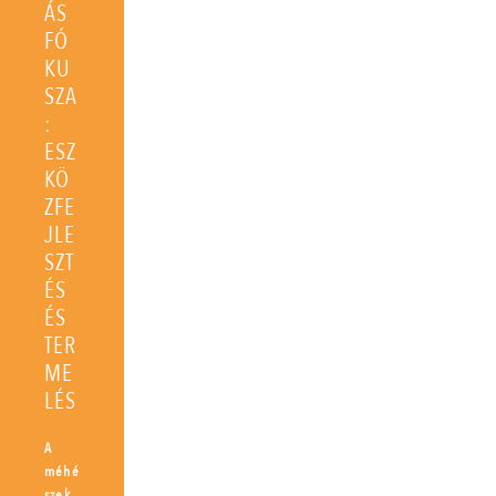
ÁS
FÓ
KU
SZA
:
ESZ
KÖ
ZFE
JLE
SZT
ÉS
ÉS
TER
ME
LÉS
A
méhé
szek