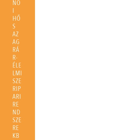
NŐ
I
HŐ
S
AZ
AG
RÁ
R-
ÉLE
LMI
SZE
RIP
ARI
RE
ND
SZE
RE
KB