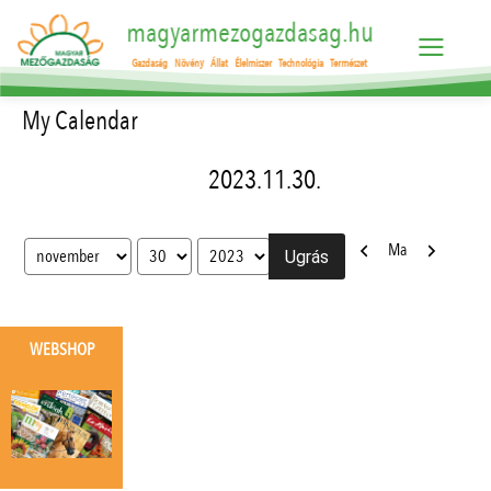
magyarmezogazdasag.hu
Gazdaság
Növény
Állat
Élelmiszer
Technológia
Természet
My Calendar
2023.11.30.
Előző
Következő
Ma
Hónap
Nap
Év
WEBSHOP