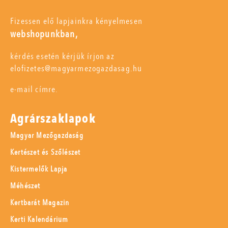
Fizessen elő lapjainkra kényelmesen
webshopunkban,
kérdés esetén kérjük írjon az
elofizetes@magyarmezogazdasag.hu
e-mail címre.
Agrárszaklapok
Magyar Mezőgazdaság
Kertészet és Szőlészet
Kistermelők Lapja
Méhészet
Kertbarát Magazin
Kerti Kalendárium