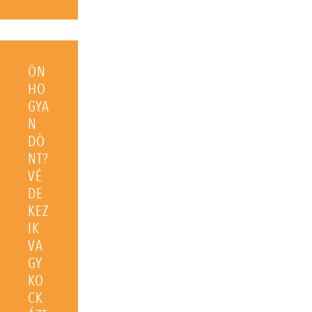
ÖN
HO
GYA
N
DÖ
NT?
VÉ
DE
KEZ
IK
VA
GY
KO
CK