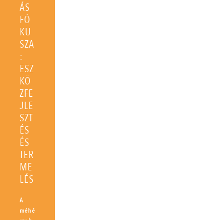
ÁS
FÓ
KU
SZA
:
ESZ
KÖ
ZFE
JLE
SZT
ÉS
ÉS
TER
ME
LÉS
A
méhé