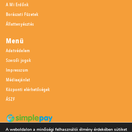
A Mi Erdőnk
Borászati Füzetek
Állattenyésztés
Menü
Adatvédelem
Szerzői jogok
Impresszum
Médiaajánlat
Központi elérhetőségek
ÁSZF
A weboldalon a minőségi felhasználói élmény érdekében sütiket
SimplePay adattovábbítási nyilatkozat