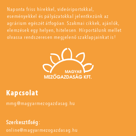
Naponta friss hírekkel, videóriportokkal,
eseményekkel és pályázatokkal jelentkezünk az
agrárium egészét átfogóan. Szakmai cikkek, ajánlók,
elemzések egy helyen, hitelesen. Hírportálunk mellet
olvassa rendszeresen megjelenő szaklapjainkat is!
Kapcsolat
mmg@magyarmezogazdasag.hu
Szerkesztőség:
online@magyarmezogazdasag.hu