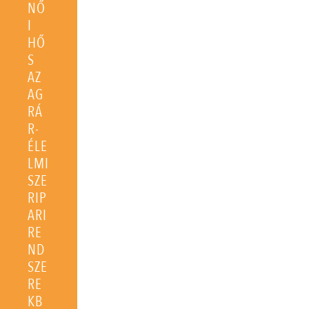
NŐ
I
HŐ
S
AZ
AG
RÁ
R-
ÉLE
LMI
SZE
RIP
ARI
RE
ND
SZE
RE
KB