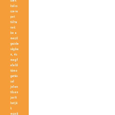
szek
kulcs
szere
pet
tölte
nek
be a
mező
gazda
ságba
n, és
megf
elelő
támo
gatás
sal
jelen
tősen
javít
hatjá
k
munk