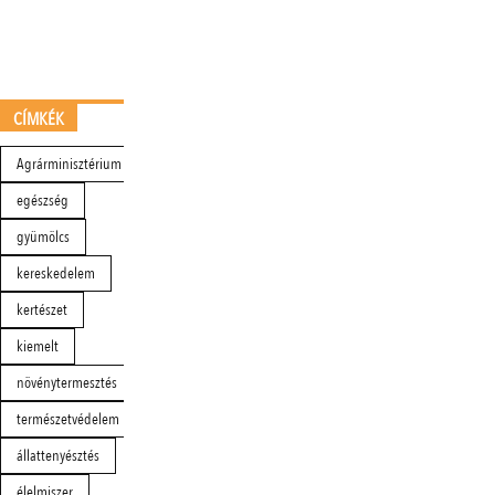
CÍMKÉK
Agrárminisztérium
egészség
gyümölcs
kereskedelem
kertészet
kiemelt
növénytermesztés
természetvédelem
állattenyésztés
élelmiszer