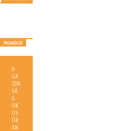
PROMÓCIÓ
A
GA
ZDA
SÁ
G
OK
OS
ŐR
AN