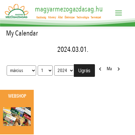
magyarmezogazdasag.hu
Gazdaság
Növény
Állat
Élelmiszer
Technológia
Természet
My Calendar
2024.03.01.
Előző
Következő
Ma
Hónap
Nap
Év
WEBSHOP