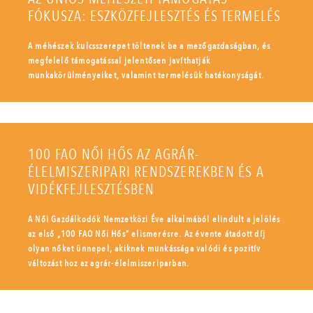
FÓKUSZA: ESZKÖZFEJLESZTÉS ÉS TERMELÉS
A méhészek kulcsszerepet töltenek be a mezőgazdaságban, és
megfelelő támogatással jelentősen javíthatják
munkakörülményeiket, valamint termelésük hatékonyságát.
100 FAO NŐI HŐS AZ AGRÁR-
ÉLELMISZERIPARI RENDSZEREKBEN ÉS A
VIDÉKFEJLESZTÉSBEN
A Női Gazdálkodók Nemzetközi Éve alkalmából elindult a jelölés
az első „100 FAO Női Hős” elismerésre. Az évente átadott díj
olyan nőket ünnepel, akiknek munkássága valódi és pozitív
változást hoz az agrár-élelmiszeriparban.