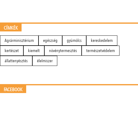
CÍMKÉK
Agrárminisztérium
egészség
gyümölcs
kereskedelem
kertészet
kiemelt
növénytermesztés
természetvédelem
állattenyésztés
élelmiszer
FACEBOOK