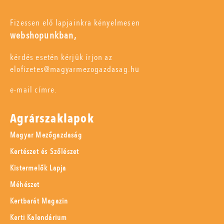
Fizessen elő lapjainkra kényelmesen
webshopunkban,
kérdés esetén kérjük írjon az
elofizetes@magyarmezogazdasag.hu
e-mail címre.
Agrárszaklapok
Magyar Mezőgazdaság
Kertészet és Szőlészet
Kistermelők Lapja
Méhészet
Kertbarát Magazin
Kerti Kalendárium