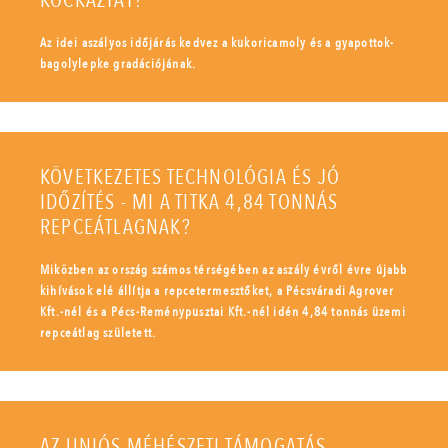
KOCKÁZTAT?
Az idei aszályos időjárás kedvez a kukoricamoly és a gyapottok-
bagolylepke gradációjának.
KÖVETKEZETES TECHNOLÓGIA ÉS JÓ
IDŐZÍTÉS - MI A TITKA 4,84 TONNÁS
REPCEÁTLAGNAK?
Miközben az ország számos térségében az aszály évről évre újabb
kihívások elé állítja a repcetermesztőket, a Pécsváradi Agrover
Kft.-nél és a Pécs-Reménypusztai Kft.-nél idén 4,84 tonnás üzemi
repceátlag született.
AZ UNIÓS MÉHÉSZETI TÁMOGATÁS