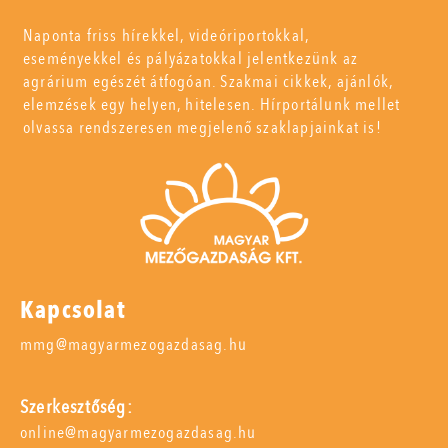
Naponta friss hírekkel, videóriportokkal,
eseményekkel és pályázatokkal jelentkezünk az
agrárium egészét átfogóan. Szakmai cikkek, ajánlók,
elemzések egy helyen, hitelesen. Hírportálunk mellet
olvassa rendszeresen megjelenő szaklapjainkat is!
Kapcsolat
mmg@magyarmezogazdasag.hu
Szerkesztőség:
online@magyarmezogazdasag.hu