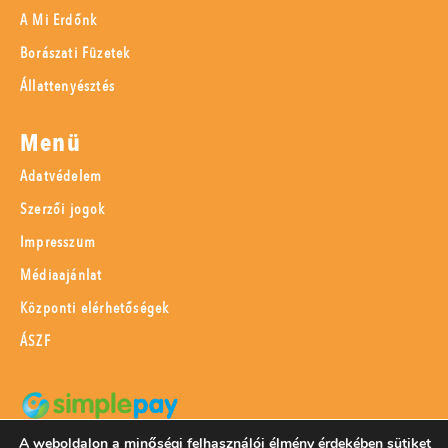
A Mi Erdőnk
Borászati Füzetek
Állattenyésztés
Menü
Adatvédelem
Szerzői jogok
Impresszum
Médiaajánlat
Központi elérhetőségek
ÁSZF
A weboldalon a minőségi felhasználói élmény érdekében sütiket