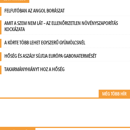
FELFUTÓBAN AZ ANGOL BORÁSZAT
AMIT A SZEM NEM LÁT – AZ ELLENŐRIZETLEN NÖVÉNYSZAPORÍTÁS
KOCKÁZATA
A KÖRTE TÖBB LEHET EGYSZERŰ GYÜMÖLCSNÉL
HŐSÉG ÉS ASZÁLY SÚJTJA EURÓPA GABONATERMÉSÉT
TAKARMÁNYHIÁNYT HOZ A HŐSÉG
MÉG TÖBB HÍR