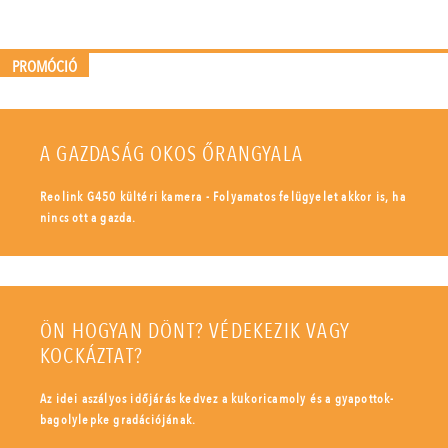
PROMÓCIÓ
A GAZDASÁG OKOS ŐRANGYALA
Reolink G450 kültéri kamera - Folyamatos felügyelet akkor is, ha
nincs ott a gazda.
ÖN HOGYAN DÖNT? VÉDEKEZIK VAGY
KOCKÁZTAT?
Az idei aszályos időjárás kedvez a kukoricamoly és a gyapottok-
bagolylepke gradációjának.