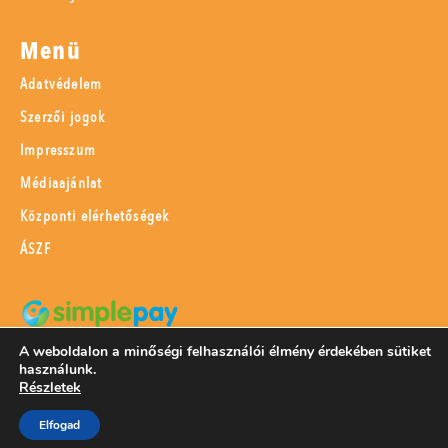
Menü
Adatvédelem
Szerzői jogok
Impresszum
Médiaajánlat
Központi elérhetőségek
ÁSZF
A weboldalon a minőségi felhasználói élmény érdekében sütiket
SimplePay adattovábbítási nyilatkozat
használunk.
Részletek
Elfogad
© 2023 Magyar Mezőgazdaság Kft.