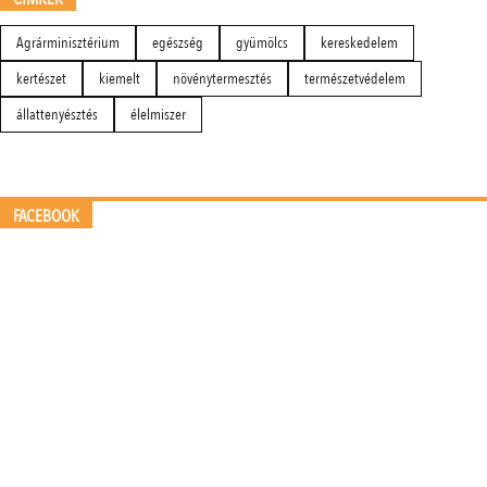
Agrárminisztérium
egészség
gyümölcs
kereskedelem
kertészet
kiemelt
növénytermesztés
természetvédelem
állattenyésztés
élelmiszer
FACEBOOK