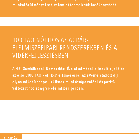
munkakörülményeiket, valamint termelésük hatékonyságát.
100 FAO NŐI HŐS AZ AGRÁR-
ÉLELMISZERIPARI RENDSZEREKBEN ÉS A
VIDÉKFEJLESZTÉSBEN
A Női Gazdálkodók Nemzetközi Éve alkalmából elindult a jelölés
az első „100 FAO Női Hős” elismerésre. Az évente átadott díj
olyan nőket ünnepel, akiknek munkássága valódi és pozitív
változást hoz az agrár-élelmiszeriparban.
CÍMKÉK