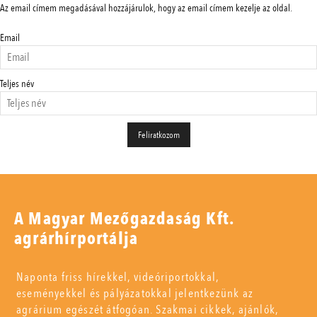
Az email címem megadásával hozzájárulok, hogy az email címem kezelje az oldal.
Email
Teljes név
A Magyar Mezőgazdaság Kft.
agrárhírportálja
Naponta friss hírekkel, videóriportokkal,
eseményekkel és pályázatokkal jelentkezünk az
agrárium egészét átfogóan. Szakmai cikkek, ajánlók,