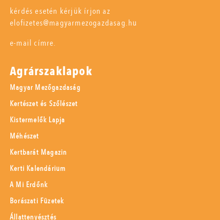
kérdés esetén kérjük írjon az
elofizetes@magyarmezogazdasag.hu
e-mail címre.
Agrárszaklapok
Magyar Mezőgazdaság
Kertészet és Szőlészet
Kistermelők Lapja
Méhészet
Kertbarát Magazin
Kerti Kalendárium
A Mi Erdőnk
Borászati Füzetek
Állattenyésztés