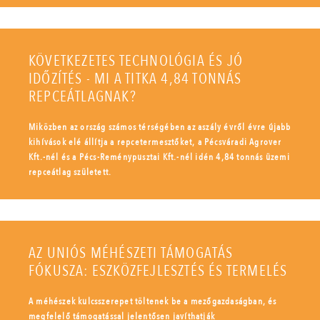
KÖVETKEZETES TECHNOLÓGIA ÉS JÓ
IDŐZÍTÉS - MI A TITKA 4,84 TONNÁS
REPCEÁTLAGNAK?
Miközben az ország számos térségében az aszály évről évre újabb
kihívások elé állítja a repcetermesztőket, a Pécsváradi Agrover
Kft.-nél és a Pécs-Reménypusztai Kft.-nél idén 4,84 tonnás üzemi
repceátlag született.
AZ UNIÓS MÉHÉSZETI TÁMOGATÁS
FÓKUSZA: ESZKÖZFEJLESZTÉS ÉS TERMELÉS
A méhészek kulcsszerepet töltenek be a mezőgazdaságban, és
megfelelő támogatással jelentősen javíthatják