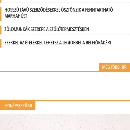
HOSSZÚ TÁVÚ SZERZŐDÉSEKKEL ÖSZTÖNZIK A FENNTARTHATÓ
MARHAHÚST
ZÖLDMUNKÁK SZEREPE A SZŐLŐTERMESZTÉSBEN
EZEKKEL AZ ÉTELEKKEL TEHETSZ A LEGTÖBBET A BÉLFLÓRÁDÉRT
MÉG TÖBB HÍR
LEGNÉPSZERŰBB