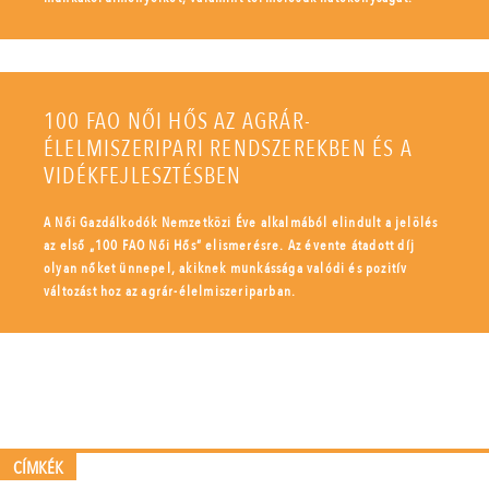
100 FAO NŐI HŐS AZ AGRÁR-
ÉLELMISZERIPARI RENDSZEREKBEN ÉS A
VIDÉKFEJLESZTÉSBEN
A Női Gazdálkodók Nemzetközi Éve alkalmából elindult a jelölés
az első „100 FAO Női Hős” elismerésre. Az évente átadott díj
olyan nőket ünnepel, akiknek munkássága valódi és pozitív
változást hoz az agrár-élelmiszeriparban.
CÍMKÉK