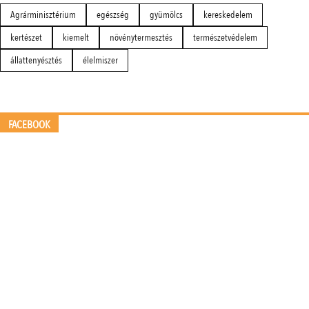
Agrárminisztérium
egészség
gyümölcs
kereskedelem
kertészet
kiemelt
növénytermesztés
természetvédelem
állattenyésztés
élelmiszer
FACEBOOK