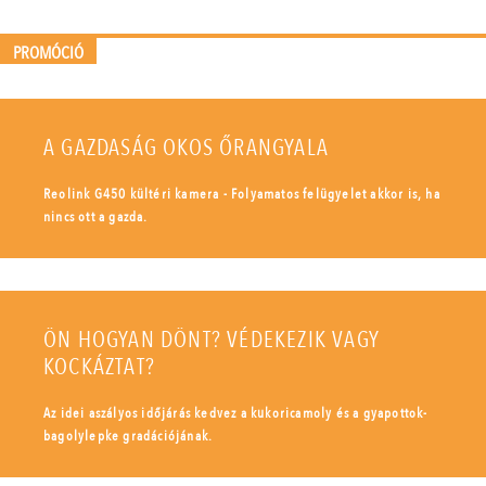
PROMÓCIÓ
A GAZDASÁG OKOS ŐRANGYALA
Reolink G450 kültéri kamera - Folyamatos felügyelet akkor is, ha
nincs ott a gazda.
ÖN HOGYAN DÖNT? VÉDEKEZIK VAGY
KOCKÁZTAT?
Az idei aszályos időjárás kedvez a kukoricamoly és a gyapottok-
bagolylepke gradációjának.