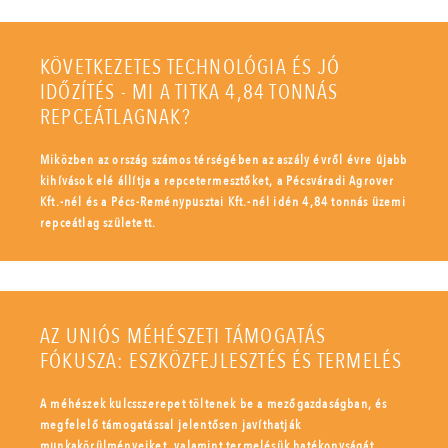
KÖVETKEZETES TECHNOLÓGIA ÉS JÓ
IDŐZÍTÉS - MI A TITKA 4,84 TONNÁS
REPCEÁTLAGNAK?
Miközben az ország számos térségében az aszály évről évre újabb
kihívások elé állítja a repcetermesztőket, a Pécsváradi Agrover
Kft.-nél és a Pécs-Reménypusztai Kft.-nél idén 4,84 tonnás üzemi
repceátlag született.
AZ UNIÓS MÉHÉSZETI TÁMOGATÁS
FÓKUSZA: ESZKÖZFEJLESZTÉS ÉS TERMELÉS
A méhészek kulcsszerepet töltenek be a mezőgazdaságban, és
megfelelő támogatással jelentősen javíthatják
munkakörülményeiket, valamint termelésük hatékonyságát.