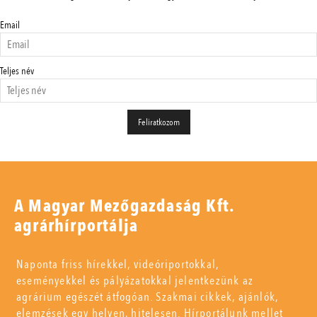
Email
Teljes név
A Magyar Mezőgazdaság Kft.
agrárhírportálja
Naponta friss hírekkel, videóriportokkal,
eseményekkel és pályázatokkal jelentkezünk az
agrárium egészét átfogóan. Szakmai cikkek, ajánlók,
elemzések egy helyen, hitelesen. Hírportálunk mellet