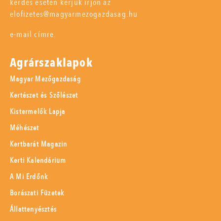
kérdés esetén kérjük írjon az
elofizetes@magyarmezogazdasag.hu
e-mail címre.
Agrárszaklapok
Magyar Mezőgazdaság
Kertészet és Szőlészet
Kistermelők Lapja
Méhészet
Kertbarát Magazin
Kerti Kalendárium
A Mi Erdőnk
Borászati Füzetek
Állattenyésztés