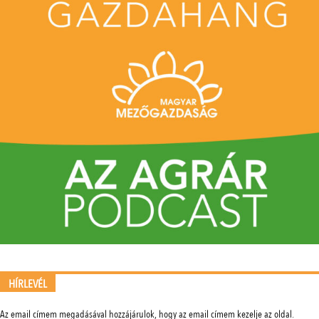
HÍRLEVÉL
Az email címem megadásával hozzájárulok, hogy az email címem kezelje az oldal.