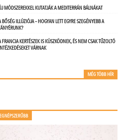
.
ÚJ MÓDSZEREKKEL KUTATJÁK A MEDITERRÁN BÁLNÁKAT
A BŐSÉG ILLÚZIÓJA – HOGYAN LETT EGYRE SZEGÉNYEBB A
TÁNYÉRUNK?
A FRANCIA KERTÉSZEK IS KÜSZKÖDNEK, ÉS NEM CSAK TŰZOLTÓ
INTÉZKEDÉSEKET VÁRNAK
MÉG TÖBB HÍR
EGNÉPSZERŰBB