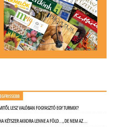
.
.
.
EGFRISSEBB
.
MITŐL LESZ VALÓBAN FOGYASZTÓ EGY TURMIX?
HA KÉTSZER AKKORA LENNE A FÖLD…, DE NEM AZ…