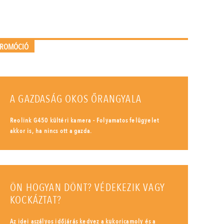
PROMÓCIÓ
A GAZDASÁG OKOS ŐRANGYALA
Reolink G450 kültéri kamera - Folyamatos felügyelet
akkor is, ha nincs ott a gazda.
ÖN HOGYAN DÖNT? VÉDEKEZIK VAGY
KOCKÁZTAT?
Az idei aszályos időjárás kedvez a kukoricamoly és a