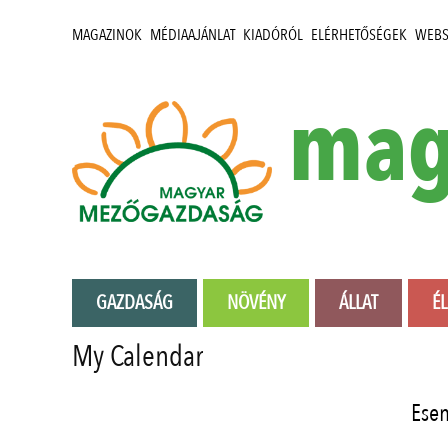
MAGAZINOK
MÉDIAAJÁNLAT
KIADÓRÓL
ELÉRHETŐSÉGEK
WEB
mag
GAZDASÁG
NÖVÉNY
ÁLLAT
É
My Calendar
Ese