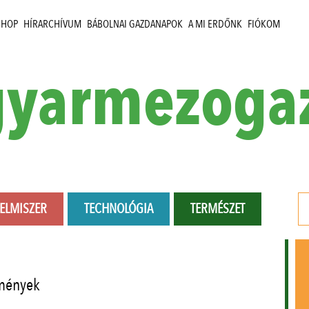
SHOP
HÍRARCHÍVUM
BÁBOLNAI GAZDANAPOK
A MI ERDŐNK
FIÓKOM
yarmezoga
LELMISZER
TECHNOLÓGIA
TERMÉSZET
mények