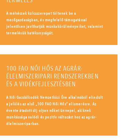
TERMELÉS
A méhészek kulcsszerepet töltenek be a
mezőgazdaságban, és megfelelő támogatással
jelentősen javíthatják munkakörülményeiket, valamint
termelésük hatékonyságát.
100 FAO NŐI HŐS AZ AGRÁR-
ÉLELMISZERIPARI RENDSZEREKBEN
ÉS A VIDÉKFEJLESZTÉSBEN
A Női Gazdálkodók Nemzetközi Éve alkalmából elindult
a jelölés az első „100 FAO Női Hős” elismerésre. Az
évente átadott díj olyan nőket ünnepel, akiknek
munkássága valódi és pozitív változást hoz az agrár-
élelmiszeriparban.