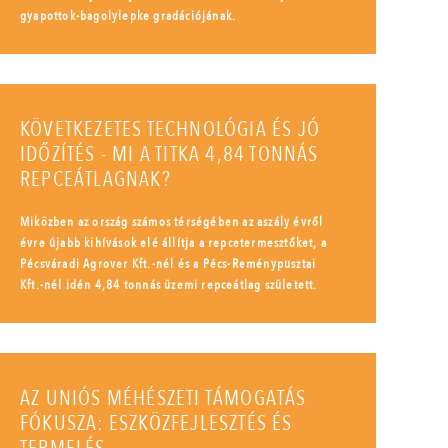
gyapottok-bagolylepke gradációjának.
KÖVETKEZETES TECHNOLÓGIA ÉS JÓ
IDŐZÍTÉS - MI A TITKA 4,84 TONNÁS
REPCEÁTLAGNAK?
Miközben az ország számos térségében az aszály évről
évre újabb kihívások elé állítja a repcetermesztőket, a
Pécsváradi Agrover Kft.-nél és a Pécs-Reménypusztai
Kft.-nél idén 4,84 tonnás üzemi repceátlag született.
AZ UNIÓS MÉHÉSZETI TÁMOGATÁS
FÓKUSZA: ESZKÖZFEJLESZTÉS ÉS