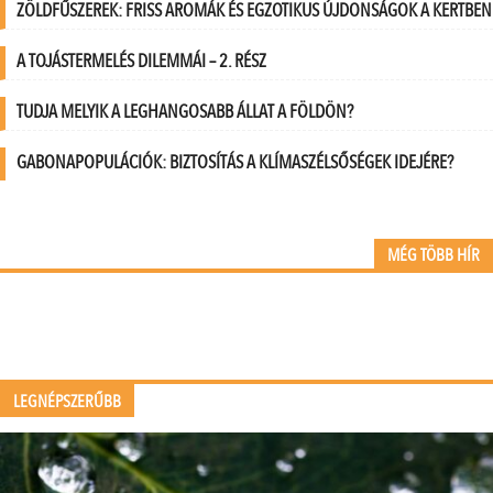
ZÖLDFŰSZEREK: FRISS AROMÁK ÉS EGZOTIKUS ÚJDONSÁGOK A KERTBEN
A TOJÁSTERMELÉS DILEMMÁI – 2. RÉSZ
TUDJA MELYIK A LEGHANGOSABB ÁLLAT A FÖLDÖN?
GABONAPOPULÁCIÓK: BIZTOSÍTÁS A KLÍMASZÉLSŐSÉGEK IDEJÉRE?
MÉG TÖBB HÍR
LEGNÉPSZERŰBB