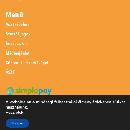
Menü
Adatvédelem
Szerzői jogok
Impresszum
Médiaajánlat
Központi elérhetőségek
ÁSZF
A weboldalon a minőségi felhasználói élmény érdekében sütiket
SimplePay adattovábbítási nyilatkozat
használunk.
Részletek
Elfogad
© 2023 Magyar Mezőgazdaság Kft.