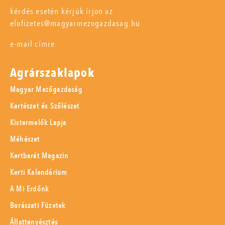
kérdés esetén kérjük írjon az
elofizetes@magyarmezogazdasag.hu
e-mail címre.
Agrárszaklapok
Magyar Mezőgazdaság
Kertészet és Szőlészet
Kistermelők Lapja
Méhészet
Kertbarát Magazin
Kerti Kalendárium
A Mi Erdőnk
Borászati Füzetek
Állattenyésztés