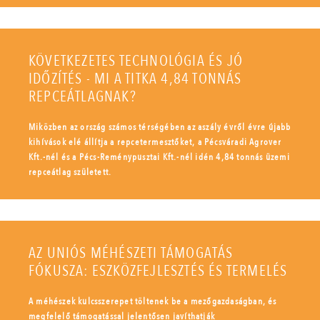
KÖVETKEZETES TECHNOLÓGIA ÉS JÓ
IDŐZÍTÉS - MI A TITKA 4,84 TONNÁS
REPCEÁTLAGNAK?
Miközben az ország számos térségében az aszály évről évre újabb
kihívások elé állítja a repcetermesztőket, a Pécsváradi Agrover
Kft.-nél és a Pécs-Reménypusztai Kft.-nél idén 4,84 tonnás üzemi
repceátlag született.
AZ UNIÓS MÉHÉSZETI TÁMOGATÁS
FÓKUSZA: ESZKÖZFEJLESZTÉS ÉS TERMELÉS
A méhészek kulcsszerepet töltenek be a mezőgazdaságban, és
megfelelő támogatással jelentősen javíthatják