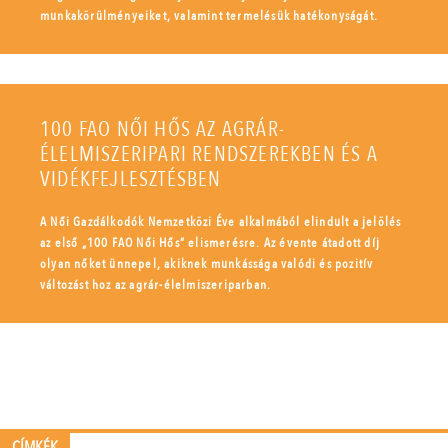
munkakörülményeiket, valamint termelésük hatékonyságát.
100 FAO NŐI HŐS AZ AGRÁR-
ÉLELMISZERIPARI RENDSZEREKBEN ÉS A
VIDÉKFEJLESZTÉSBEN
A Női Gazdálkodók Nemzetközi Éve alkalmából elindult a jelölés
az első „100 FAO Női Hős” elismerésre. Az évente átadott díj
olyan nőket ünnepel, akiknek munkássága valódi és pozitív
változást hoz az agrár-élelmiszeriparban.
CÍMKÉK