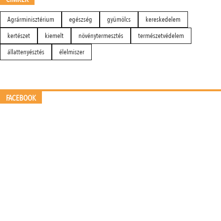
Agrárminisztérium
egészség
gyümölcs
kereskedelem
kertészet
kiemelt
növénytermesztés
természetvédelem
állattenyésztés
élelmiszer
FACEBOOK