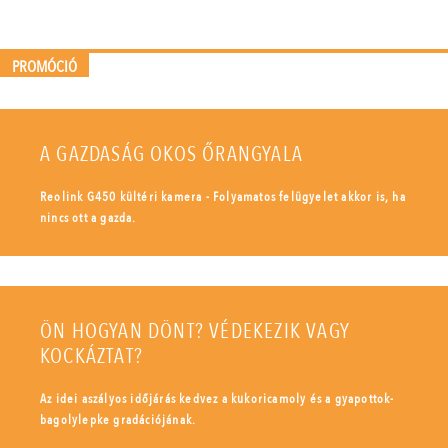
PROMÓCIÓ
A GAZDASÁG OKOS ŐRANGYALA
Reolink G450 kültéri kamera - Folyamatos felügyelet akkor is, ha
nincs ott a gazda.
ÖN HOGYAN DÖNT? VÉDEKEZIK VAGY
KOCKÁZTAT?
Az idei aszályos időjárás kedvez a kukoricamoly és a gyapottok-
bagolylepke gradációjának.