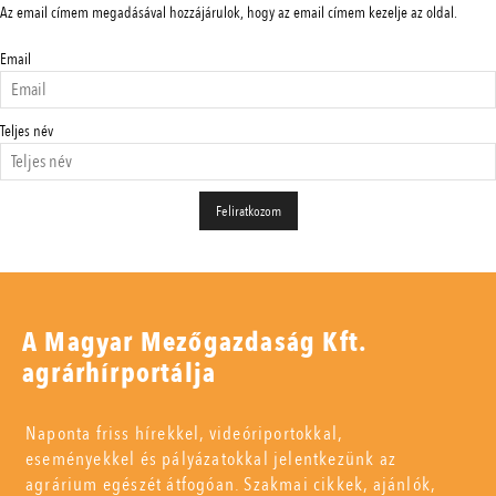
Az email címem megadásával hozzájárulok, hogy az email címem kezelje az oldal.
Email
Teljes név
A Magyar Mezőgazdaság Kft.
agrárhírportálja
Naponta friss hírekkel, videóriportokkal,
eseményekkel és pályázatokkal jelentkezünk az
agrárium egészét átfogóan. Szakmai cikkek, ajánlók,