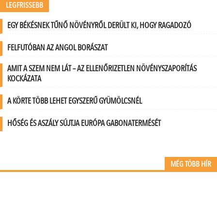
LEGFRISSEBB
EGY BÉKÉSNEK TŰNŐ NÖVÉNYRŐL DERÜLT KI, HOGY RAGADOZÓ
FELFUTÓBAN AZ ANGOL BORÁSZAT
AMIT A SZEM NEM LÁT – AZ ELLENŐRIZETLEN NÖVÉNYSZAPORÍTÁS
KOCKÁZATA
A KÖRTE TÖBB LEHET EGYSZERŰ GYÜMÖLCSNÉL
HŐSÉG ÉS ASZÁLY SÚJTJA EURÓPA GABONATERMÉSÉT
MÉG TÖBB HÍR