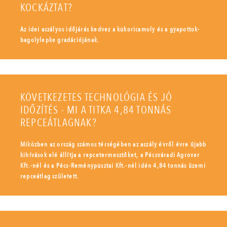
KOCKÁZTAT?
Az idei aszályos időjárás kedvez a kukoricamoly és a gyapottok-
bagolylepke gradációjának.
KÖVETKEZETES TECHNOLÓGIA ÉS JÓ
IDŐZÍTÉS - MI A TITKA 4,84 TONNÁS
REPCEÁTLAGNAK?
Miközben az ország számos térségében az aszály évről évre újabb
kihívások elé állítja a repcetermesztőket, a Pécsváradi Agrover
Kft.-nél és a Pécs-Reménypusztai Kft.-nél idén 4,84 tonnás üzemi
repceátlag született.