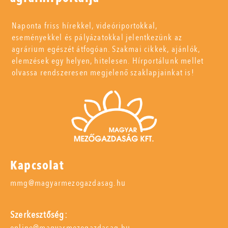
Naponta friss hírekkel, videóriportokkal,
eseményekkel és pályázatokkal jelentkezünk az
agrárium egészét átfogóan. Szakmai cikkek, ajánlók,
elemzések egy helyen, hitelesen. Hírportálunk mellet
olvassa rendszeresen megjelenő szaklapjainkat is!
Kapcsolat
mmg@magyarmezogazdasag.hu
Szerkesztőség:
online@magyarmezogazdasag.hu