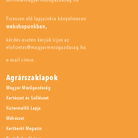
Fizessen elő lapjainkra kényelmesen
webshopunkban,
kérdés esetén kérjük írjon az
elofizetes@magyarmezogazdasag.hu
e-mail címre.
Agrárszaklapok
Magyar Mezőgazdaság
Kertészet és Szőlészet
Kistermelők Lapja
Méhészet
Kertbarát Magazin