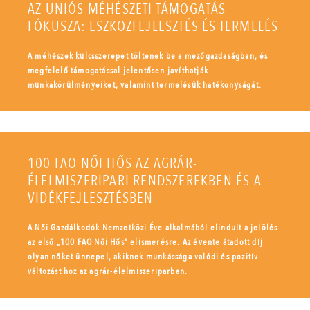
AZ UNIÓS MÉHÉSZETI TÁMOGATÁS
FÓKUSZA: ESZKÖZFEJLESZTÉS ÉS TERMELÉS
A méhészek kulcsszerepet töltenek be a mezőgazdaságban, és
megfelelő támogatással jelentősen javíthatják
munkakörülményeiket, valamint termelésük hatékonyságát.
100 FAO NŐI HŐS AZ AGRÁR-
ÉLELMISZERIPARI RENDSZEREKBEN ÉS A
VIDÉKFEJLESZTÉSBEN
A Női Gazdálkodók Nemzetközi Éve alkalmából elindult a jelölés
az első „100 FAO Női Hős” elismerésre. Az évente átadott díj
olyan nőket ünnepel, akiknek munkássága valódi és pozitív
változást hoz az agrár-élelmiszeriparban.