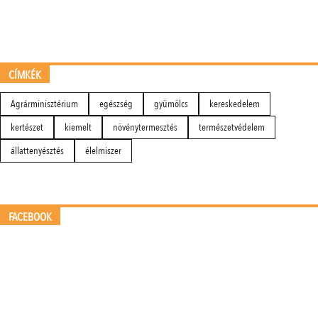
CÍMKÉK
Agrárminisztérium
egészség
gyümölcs
kereskedelem
kertészet
kiemelt
növénytermesztés
természetvédelem
állattenyésztés
élelmiszer
FACEBOOK