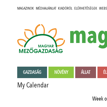
MAGAZINOK
MÉDIAAJÁNLAT
KIADÓRÓL
ELÉRHETŐSÉGEK
WEB
mag
GAZDASÁG
NÖVÉNY
ÁLLAT
É
My Calendar
Week o