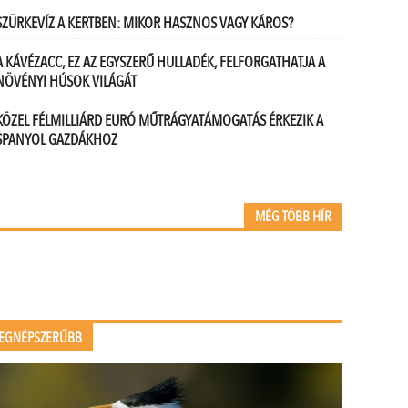
SZÜRKEVÍZ A KERTBEN: MIKOR HASZNOS VAGY KÁROS?
A KÁVÉZACC, EZ AZ EGYSZERŰ HULLADÉK, FELFORGATHATJA A
NÖVÉNYI HÚSOK VILÁGÁT
KÖZEL FÉLMILLIÁRD EURÓ MŰTRÁGYATÁMOGATÁS ÉRKEZIK A
SPANYOL GAZDÁKHOZ
MÉG TÖBB HÍR
EGNÉPSZERŰBB