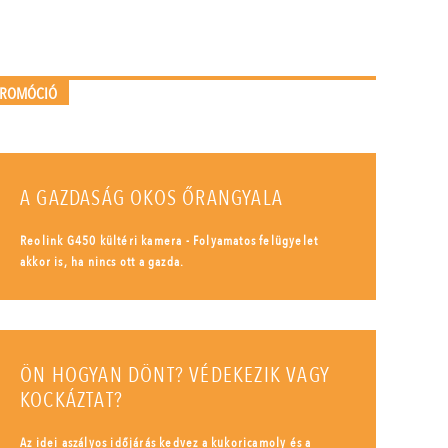
PROMÓCIÓ
A GAZDASÁG OKOS ŐRANGYALA
Reolink G450 kültéri kamera - Folyamatos felügyelet
akkor is, ha nincs ott a gazda.
ÖN HOGYAN DÖNT? VÉDEKEZIK VAGY
KOCKÁZTAT?
Az idei aszályos időjárás kedvez a kukoricamoly és a