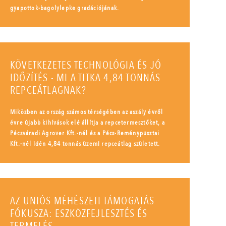
gyapottok-bagolylepke gradációjának.
KÖVETKEZETES TECHNOLÓGIA ÉS JÓ
IDŐZÍTÉS - MI A TITKA 4,84 TONNÁS
REPCEÁTLAGNAK?
Miközben az ország számos térségében az aszály évről
évre újabb kihívások elé állítja a repcetermesztőket, a
Pécsváradi Agrover Kft.-nél és a Pécs-Reménypusztai
Kft.-nél idén 4,84 tonnás üzemi repceátlag született.
AZ UNIÓS MÉHÉSZETI TÁMOGATÁS
FÓKUSZA: ESZKÖZFEJLESZTÉS ÉS