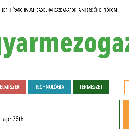
SHOP
HÍRARCHÍVUM
BÁBOLNAI GAZDANAPOK
A MI ERDŐNK
FIÓKOM
yarmezoga
LELMISZER
TECHNOLÓGIA
TERMÉSZET
f ápr 28th