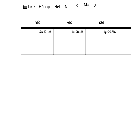
Előző
Következő
Ma
nézet
Lista
Hónap
Hét
Nap
hétfő
kedd
szerda
hét
ked
sze
2026.04.27.
2026.04.28.
2026.04.2
ápr 27, '26
ápr 28, '26
ápr 29, '26