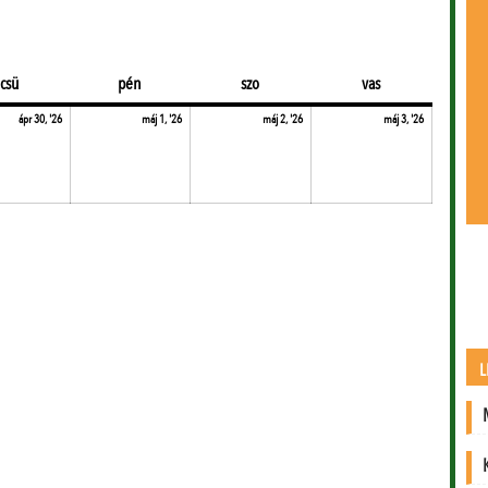
csütörtök
péntek
szombat
vasárnap
csü
pén
szo
vas
9.
2026.04.30.
2026.05.01.
2026.05.02.
2026.05.03
ápr 30, '26
máj 1, '26
máj 2, '26
máj 3, '26
L