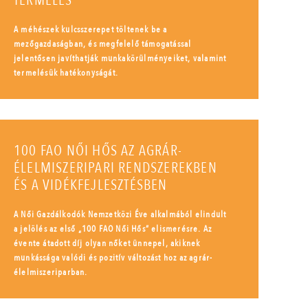
TERMELÉS
A méhészek kulcsszerepet töltenek be a
mezőgazdaságban, és megfelelő támogatással
jelentősen javíthatják munkakörülményeiket, valamint
termelésük hatékonyságát.
100 FAO NŐI HŐS AZ AGRÁR-
ÉLELMISZERIPARI RENDSZEREKBEN
ÉS A VIDÉKFEJLESZTÉSBEN
A Női Gazdálkodók Nemzetközi Éve alkalmából elindult
a jelölés az első „100 FAO Női Hős” elismerésre. Az
évente átadott díj olyan nőket ünnepel, akiknek
munkássága valódi és pozitív változást hoz az agrár-
élelmiszeriparban.