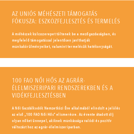
AZ UNIÓS MÉHÉSZETI TÁMOGATÁS
FÓKUSZA: ESZKÖZFEJLESZTÉS ÉS TERMELÉS
A méhészek kulcsszerepet töltenek be a mezőgazdaságban, és
megfelelő támogatással jelentősen javíthatják
munkakörülményeiket, valamint termelésük hatékonyságát.
100 FAO NŐI HŐS AZ AGRÁR-
ÉLELMISZERIPARI RENDSZEREKBEN ÉS A
VIDÉKFEJLESZTÉSBEN
A Női Gazdálkodók Nemzetközi Éve alkalmából elindult a jelölés
az első „100 FAO Női Hős” elismerésre. Az évente átadott díj
olyan nőket ünnepel, akiknek munkássága valódi és pozitív
változást hoz az agrár-élelmiszeriparban.