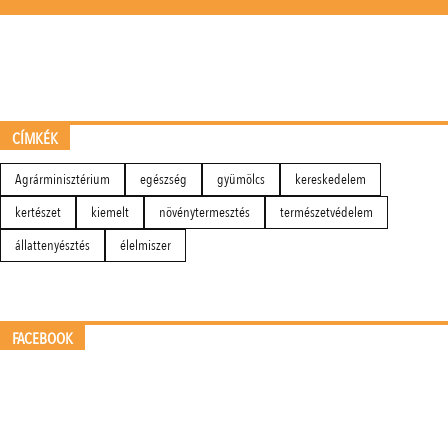
CÍMKÉK
Agrárminisztérium
egészség
gyümölcs
kereskedelem
kertészet
kiemelt
növénytermesztés
természetvédelem
állattenyésztés
élelmiszer
FACEBOOK