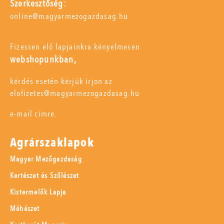
Szerkesztőség:
online@magyarmezogazdasag.hu
Fizessen elő lapjainkra kényelmesen
webshopunkban,
kérdés esetén kérjük írjon az
elofizetes@magyarmezogazdasag.hu
e-mail címre.
Agrárszaklapok
Magyar Mezőgazdaság
Kertészet és Szőlészet
Kistermelők Lapja
Méhészet