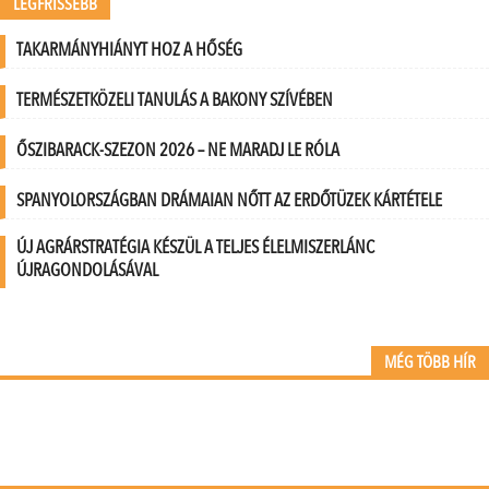
LEGFRISSEBB
TAKARMÁNYHIÁNYT HOZ A HŐSÉG
TERMÉSZETKÖZELI TANULÁS A BAKONY SZÍVÉBEN
ŐSZIBARACK-SZEZON 2026 – NE MARADJ LE RÓLA
SPANYOLORSZÁGBAN DRÁMAIAN NŐTT AZ ERDŐTÜZEK KÁRTÉTELE
ÚJ AGRÁRSTRATÉGIA KÉSZÜL A TELJES ÉLELMISZERLÁNC
ÚJRAGONDOLÁSÁVAL
MÉG TÖBB HÍR