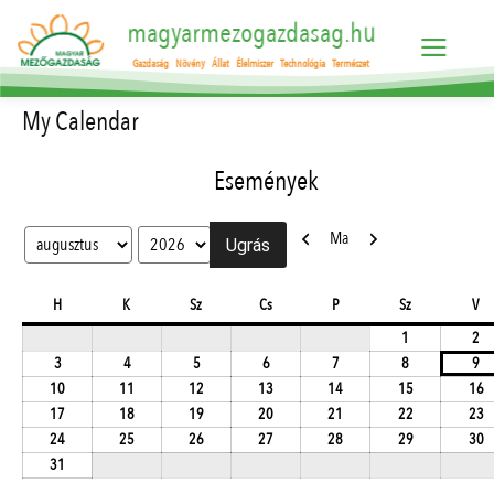
magyarmezogazdasag.hu
Gazdaság
Növény
Állat
Élelmiszer
Technológia
Természet
My Calendar
Események
Előző
Következő
Ma
Hónap
Év
hétfő
kedd
szerda
csütörtök
péntek
szombat
va
H
K
Sz
Cs
P
Sz
V
2026.08.01.
20
1
2
2026.08.03.
2026.08.04.
2026.08.05.
2026.08.06.
2026.08.07.
2026.08.08.
20
3
4
5
6
7
8
9
2026.08.10.
2026.08.11.
2026.08.12.
2026.08.13.
2026.08.14.
2026.08.15.
2
10
11
12
13
14
15
16
2026.08.17.
2026.08.18.
2026.08.19.
2026.08.20.
2026.08.21.
2026.08.22.
2
17
18
19
20
21
22
23
2026.08.24.
2026.08.25.
2026.08.26.
2026.08.27.
2026.08.28.
2026.08.29.
2
24
25
26
27
28
29
30
2026.08.31.
31