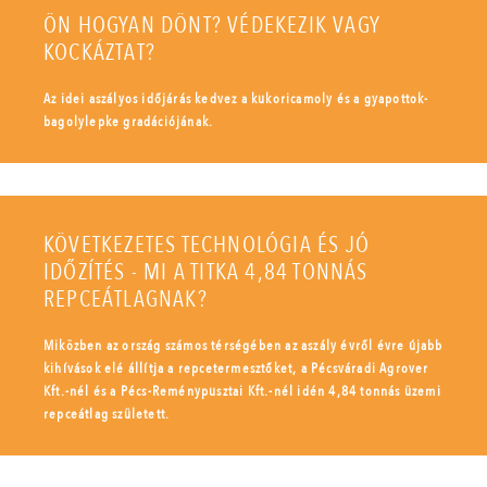
ÖN HOGYAN DÖNT? VÉDEKEZIK VAGY
KOCKÁZTAT?
Az idei aszályos időjárás kedvez a kukoricamoly és a gyapottok-
bagolylepke gradációjának.
KÖVETKEZETES TECHNOLÓGIA ÉS JÓ
IDŐZÍTÉS - MI A TITKA 4,84 TONNÁS
REPCEÁTLAGNAK?
Miközben az ország számos térségében az aszály évről évre újabb
kihívások elé állítja a repcetermesztőket, a Pécsváradi Agrover
Kft.-nél és a Pécs-Reménypusztai Kft.-nél idén 4,84 tonnás üzemi
repceátlag született.