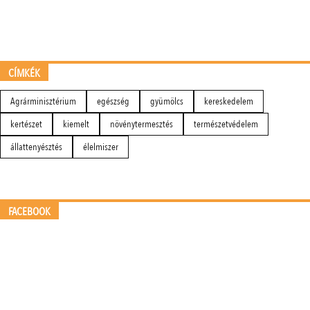
CÍMKÉK
Agrárminisztérium
egészség
gyümölcs
kereskedelem
kertészet
kiemelt
növénytermesztés
természetvédelem
állattenyésztés
élelmiszer
FACEBOOK