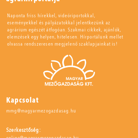
Naponta friss hírekkel, videóriportokkal,
eseményekkel és pályázatokkal jelentkezünk az
agrárium egészét átfogóan. Szakmai cikkek, ajánlók,
elemzések egy helyen, hitelesen. Hírportálunk mellet
olvassa rendszeresen megjelenő szaklapjainkat is!
Kapcsolat
mmg@magyarmezogazdasag.hu
Szerkesztőség:
online@magyarmezogazdasag.hu