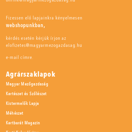
Fizessen elő lapjainkra kényelmesen
webshopunkban,
kérdés esetén kérjük írjon az
elofizetes@magyarmezogazdasag.hu
e-mail címre.
Agrárszaklapok
Magyar Mezőgazdaság
Kertészet és Szőlészet
Kistermelők Lapja
Méhészet
Kertbarát Magazin