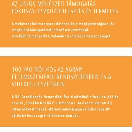
AZ UNIÓS MÉHÉSZETI TÁMOGATÁS
FÓKUSZA: ESZKÖZFEJLESZTÉS ÉS TERMELÉS
A méhészek kulcsszerepet töltenek be a mezőgazdaságban, és
megfelelő támogatással jelentősen javíthatják
munkakörülményeiket, valamint termelésük hatékonyságát.
100 FAO NŐI HŐS AZ AGRÁR-
ÉLELMISZERIPARI RENDSZEREKBEN ÉS A
VIDÉKFEJLESZTÉSBEN
A Női Gazdálkodók Nemzetközi Éve alkalmából elindult a jelölés
az első „100 FAO Női Hős” elismerésre. Az évente átadott díj
olyan nőket ünnepel, akiknek munkássága valódi és pozitív
változást hoz az agrár-élelmiszeriparban.