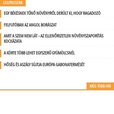
LEGFRISSEBB
EGY BÉKÉSNEK TŰNŐ NÖVÉNYRŐL DERÜLT KI, HOGY RAGADOZÓ
FELFUTÓBAN AZ ANGOL BORÁSZAT
AMIT A SZEM NEM LÁT – AZ ELLENŐRIZETLEN NÖVÉNYSZAPORÍTÁS
KOCKÁZATA
A KÖRTE TÖBB LEHET EGYSZERŰ GYÜMÖLCSNÉL
HŐSÉG ÉS ASZÁLY SÚJTJA EURÓPA GABONATERMÉSÉT
MÉG TÖBB HÍR