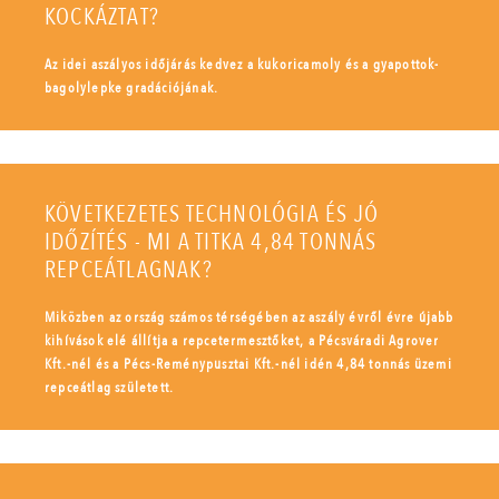
KOCKÁZTAT?
Az idei aszályos időjárás kedvez a kukoricamoly és a gyapottok-
bagolylepke gradációjának.
KÖVETKEZETES TECHNOLÓGIA ÉS JÓ
IDŐZÍTÉS - MI A TITKA 4,84 TONNÁS
REPCEÁTLAGNAK?
Miközben az ország számos térségében az aszály évről évre újabb
kihívások elé állítja a repcetermesztőket, a Pécsváradi Agrover
Kft.-nél és a Pécs-Reménypusztai Kft.-nél idén 4,84 tonnás üzemi
repceátlag született.