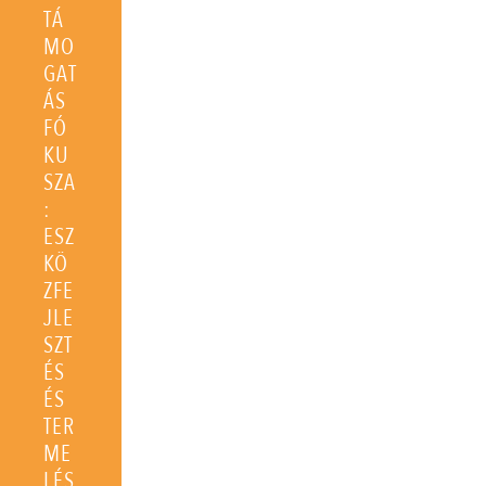
TÁ
MO
GAT
ÁS
FÓ
KU
SZA
:
ESZ
KÖ
ZFE
JLE
SZT
ÉS
ÉS
TER
ME
LÉS