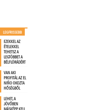
LEGFRISSEBB
EZEKKEL AZ
ÉTELEKKEL
TEHETSZ A
LEGTÖBBET A
BÉLFLÓRÁDÉRT
VAN AKI
PROFITÁL AZ EL
NIÑO OKOZTA
HŐSÉGBŐL
LEHET, A
JÖVŐBEN
MÁSKÉPP KELL