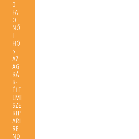
0
FA
O
NŐ
I
HŐ
S
AZ
AG
RÁ
R-
ÉLE
LMI
SZE
RIP
ARI
RE
ND