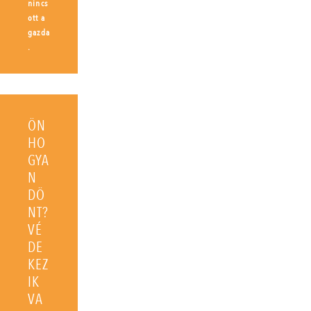
nincs
ott a
gazda
.
ÖN
HO
GYA
N
DÖ
NT?
VÉ
DE
KEZ
IK
VA