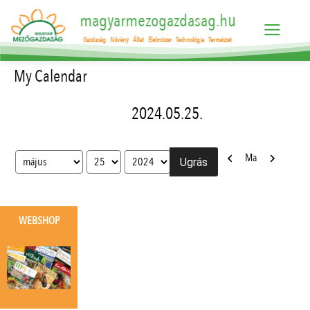
magyarmezogazdasag.hu
Gazdaság
Növény
Állat
Élelmiszer
Technológia
Természet
My Calendar
2024.05.25.
Előző
Következő
Ma
Hónap
Nap
Év
WEBSHOP