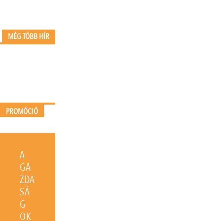
MÉG TÖBB HÍR
PROMÓCIÓ
A
GA
ZDA
SÁ
G
OK