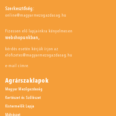
Szerkesztőség:
online@magyarmezogazdasag.hu
Fizessen elő lapjainkra kényelmesen
webshopunkban,
kérdés esetén kérjük írjon az
elofizetes@magyarmezogazdasag.hu
e-mail címre.
Agrárszaklapok
Magyar Mezőgazdaság
Kertészet és Szőlészet
Kistermelők Lapja
Méhészet