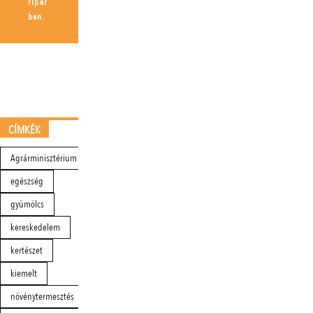
ripar
ban.
CÍMKÉK
Agrárminisztérium
egészség
gyümölcs
kereskedelem
kertészet
kiemelt
növénytermesztés