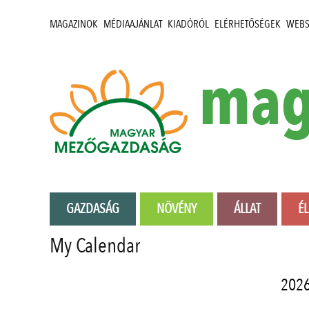
MAGAZINOK
MÉDIAAJÁNLAT
KIADÓRÓL
ELÉRHETŐSÉGEK
WEB
mag
GAZDASÁG
NÖVÉNY
ÁLLAT
É
My Calendar
2026