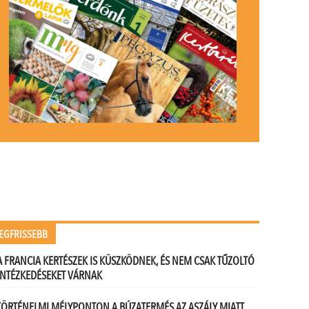
EGFRISSEBB
A FRANCIA KERTÉSZEK IS KÜSZKÖDNEK, ÉS NEM CSAK TŰZOLTÓ
INTÉZKEDÉSEKET VÁRNAK
TÖRTÉNELMI MÉLYPONTON A BÚZATERMÉS AZ ASZÁLY MIATT