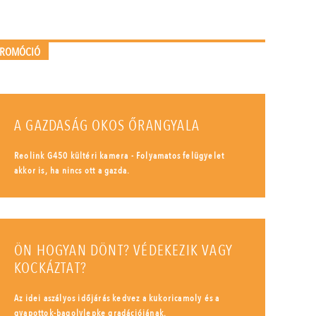
PROMÓCIÓ
A GAZDASÁG OKOS ŐRANGYALA
Reolink G450 kültéri kamera - Folyamatos felügyelet
akkor is, ha nincs ott a gazda.
ÖN HOGYAN DÖNT? VÉDEKEZIK VAGY
KOCKÁZTAT?
Az idei aszályos időjárás kedvez a kukoricamoly és a
gyapottok-bagolylepke gradációjának.