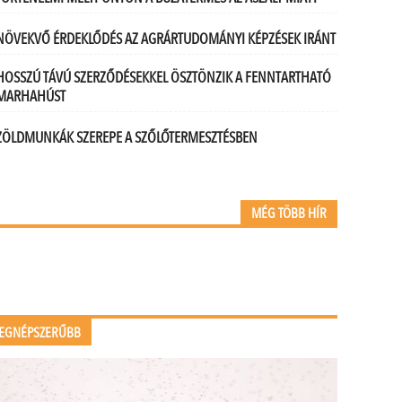
NÖVEKVŐ ÉRDEKLŐDÉS AZ AGRÁRTUDOMÁNYI KÉPZÉSEK IRÁNT
HOSSZÚ TÁVÚ SZERZŐDÉSEKKEL ÖSZTÖNZIK A FENNTARTHATÓ
MARHAHÚST
ZÖLDMUNKÁK SZEREPE A SZŐLŐTERMESZTÉSBEN
MÉG TÖBB HÍR
EGNÉPSZERŰBB