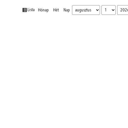
nézet
Lista
Hónap
Hét
Nap
Hónap
Nap
Év