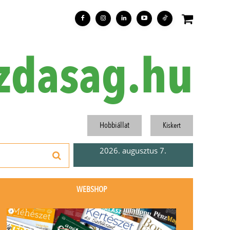
zdasag.hu
Hobbiállat
Kiskert
2026. augusztus 7.
WEBSHOP