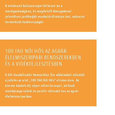
A méhészek kulcsszerepet töltenek be a
mezőgazdaságban, és megfelelő támogatással
jelentősen javíthatják munkakörülményeiket, valamint
termelésük hatékonyságát.
100 FAO NŐI HŐS AZ AGRÁR-
ÉLELMISZERIPARI RENDSZEREKBEN
ÉS A VIDÉKFEJLESZTÉSBEN
A Női Gazdálkodók Nemzetközi Éve alkalmából elindult
a jelölés az első „100 FAO Női Hős” elismerésre. Az
évente átadott díj olyan nőket ünnepel, akiknek
munkássága valódi és pozitív változást hoz az agrár-
élelmiszeriparban.