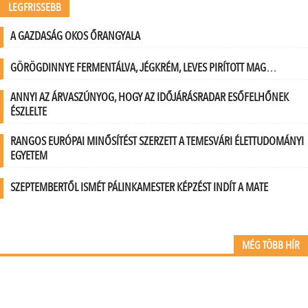
LEGFRISSEBB
A GAZDASÁG OKOS ŐRANGYALA
GÖRÖGDINNYE FERMENTÁLVA, JÉGKRÉM, LEVES PIRÍTOTT MAG…
ANNYI AZ ÁRVASZÚNYOG, HOGY AZ IDŐJÁRÁSRADAR ESŐFELHŐNEK
ÉSZLELTE
RANGOS EURÓPAI MINŐSÍTÉST SZERZETT A TEMESVÁRI ÉLETTUDOMÁNYI
EGYETEM
SZEPTEMBERTŐL ISMÉT PÁLINKAMESTER KÉPZÉST INDÍT A MATE
MÉG TÖBB HÍR