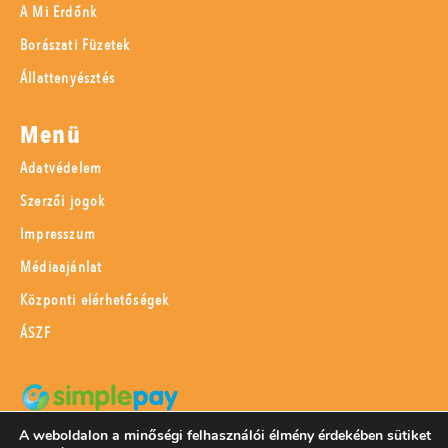
A Mi Erdőnk
Borászati Füzetek
Állattenyésztés
Menü
Adatvédelem
Szerzői jogok
Impresszum
Médiaajánlat
Központi elérhetőségek
ÁSZF
A weboldalon a minőségi felhasználói élmény érdekében sütiket
SimplePay adattovábbítási nyilatkozat