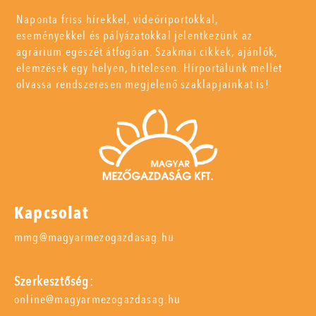
Naponta friss hírekkel, videóriportokkal,
eseményekkel és pályázatokkal jelentkezünk az
agrárium egészét átfogóan. Szakmai cikkek, ajánlók,
elemzések egy helyen, hitelesen. Hírportálunk mellet
olvassa rendszeresen megjelenő szaklapjainkat is!
Kapcsolat
mmg@magyarmezogazdasag.hu
Szerkesztőség:
online@magyarmezogazdasag.hu