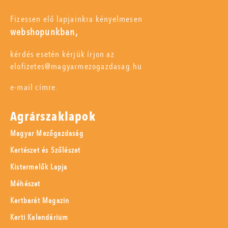
Fizessen elő lapjainkra kényelmesen
webshopunkban,
kérdés esetén kérjük írjon az
elofizetes@magyarmezogazdasag.hu
e-mail címre.
Agrárszaklapok
Magyar Mezőgazdaság
Kertészet és Szőlészet
Kistermelők Lapja
Méhészet
Kertbarát Magazin
Kerti Kalendárium