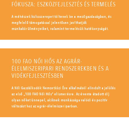
FÓKUSZA: ESZKÖZFEJLESZTÉS ÉS TERMELÉS
A méhészek kulcsszerepet töltenek be a mezőgazdaságban, és
megfelelő támogatással jelentősen javíthatják
munkakörülményeiket, valamint termelésük hatékonyságát.
100 FAO NŐI HŐS AZ AGRÁR-
ÉLELMISZERIPARI RENDSZEREKBEN ÉS A
VIDÉKFEJLESZTÉSBEN
A Női Gazdálkodók Nemzetközi Éve alkalmából elindult a jelölés
az első „100 FAO Női Hős” elismerésre. Az évente átadott díj
olyan nőket ünnepel, akiknek munkássága valódi és pozitív
változást hoz az agrár-élelmiszeriparban.