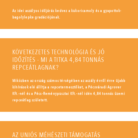
Az idei aszályos időjárás kedvez a kukoricamoly és a gyapottok-
bagolylepke gradációjának.
KÖVETKEZETES TECHNOLÓGIA ÉS JÓ
IDŐZÍTÉS - MI A TITKA 4,84 TONNÁS
REPCEÁTLAGNAK?
Miközben az ország számos térségében az aszály évről évre újabb
kihívások elé állítja a repcetermesztőket, a Pécsváradi Agrover
Kft.-nél és a Pécs-Reménypusztai Kft.-nél idén 4,84 tonnás üzemi
repceátlag született.
AZ UNIÓS MÉHÉSZETI TÁMOGATÁS