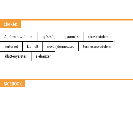
CÍMKÉK
Agrárminisztérium
egészség
gyümölcs
kereskedelem
kertészet
kiemelt
növénytermesztés
természetvédelem
állattenyésztés
élelmiszer
FACEBOOK