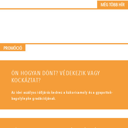
MÉG TÖBB HÍR
PROMÓCIÓ
ÖN HOGYAN DÖNT? VÉDEKEZIK VAGY
KOCKÁZTAT?
Az idei aszályos időjárás kedvez a kukoricamoly és a gyapottok-
bagolylepke gradációjának.