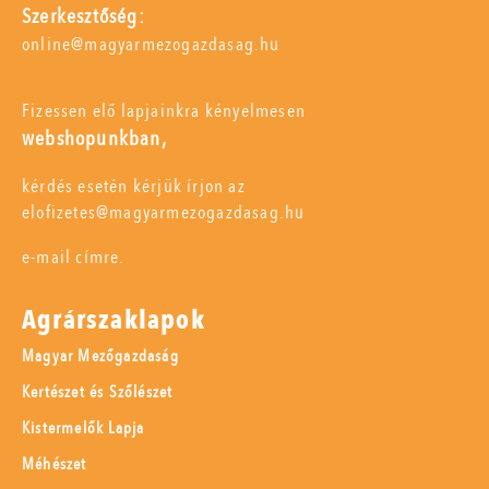
Szerkesztőség:
online@magyarmezogazdasag.hu
Fizessen elő lapjainkra kényelmesen
webshopunkban,
kérdés esetén kérjük írjon az
elofizetes@magyarmezogazdasag.hu
e-mail címre.
Agrárszaklapok
Magyar Mezőgazdaság
Kertészet és Szőlészet
Kistermelők Lapja
Méhészet