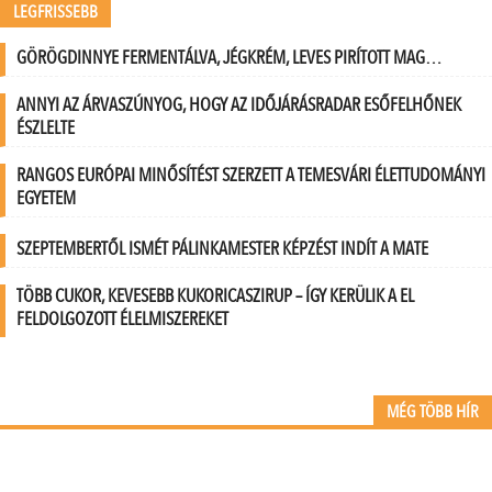
LEGFRISSEBB
GÖRÖGDINNYE FERMENTÁLVA, JÉGKRÉM, LEVES PIRÍTOTT MAG…
ANNYI AZ ÁRVASZÚNYOG, HOGY AZ IDŐJÁRÁSRADAR ESŐFELHŐNEK
ÉSZLELTE
RANGOS EURÓPAI MINŐSÍTÉST SZERZETT A TEMESVÁRI ÉLETTUDOMÁNYI
EGYETEM
SZEPTEMBERTŐL ISMÉT PÁLINKAMESTER KÉPZÉST INDÍT A MATE
TÖBB CUKOR, KEVESEBB KUKORICASZIRUP – ÍGY KERÜLIK A EL
FELDOLGOZOTT ÉLELMISZEREKET
MÉG TÖBB HÍR