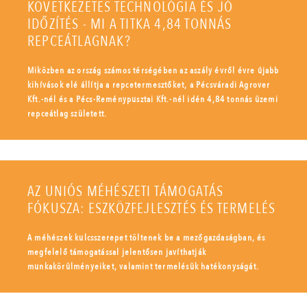
KÖVETKEZETES TECHNOLÓGIA ÉS JÓ
IDŐZÍTÉS - MI A TITKA 4,84 TONNÁS
REPCEÁTLAGNAK?
Miközben az ország számos térségében az aszály évről évre újabb
kihívások elé állítja a repcetermesztőket, a Pécsváradi Agrover
Kft.-nél és a Pécs-Reménypusztai Kft.-nél idén 4,84 tonnás üzemi
repceátlag született.
AZ UNIÓS MÉHÉSZETI TÁMOGATÁS
FÓKUSZA: ESZKÖZFEJLESZTÉS ÉS TERMELÉS
A méhészek kulcsszerepet töltenek be a mezőgazdaságban, és
megfelelő támogatással jelentősen javíthatják
munkakörülményeiket, valamint termelésük hatékonyságát.