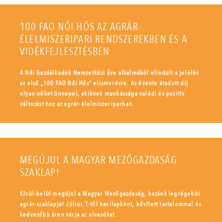
100 FAO NŐI HŐS AZ AGRÁR-
ÉLELMISZERIPARI RENDSZEREKBEN ÉS A
VIDÉKFEJLESZTÉSBEN
A Női Gazdálkodók Nemzetközi Éve alkalmából elindult a jelölés
az első „100 FAO Női Hős” elismerésre. Az évente átadott díj
olyan nőket ünnepel, akiknek munkássága valódi és pozitív
változást hoz az agrár-élelmiszeriparban.
MEGÚJUL A MAGYAR MEZŐGAZDASÁG
SZAKLAP!
Kívül-belül megújul a Magyar Mezőgazdaság, hazánk legrégebbi
agrár-szaklapja! Július 1-től havilapként, bővített tartalommal és
kedvezőbb áron várja az olvasókat.