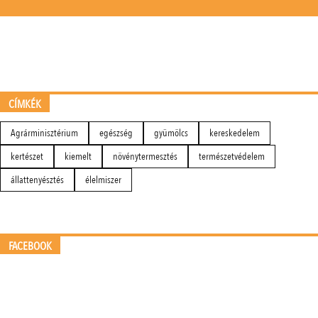
CÍMKÉK
Agrárminisztérium
egészség
gyümölcs
kereskedelem
kertészet
kiemelt
növénytermesztés
természetvédelem
állattenyésztés
élelmiszer
FACEBOOK