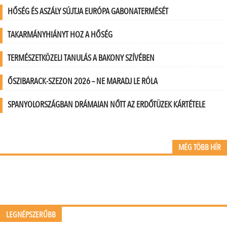
HŐSÉG ÉS ASZÁLY SÚJTJA EURÓPA GABONATERMÉSÉT
TAKARMÁNYHIÁNYT HOZ A HŐSÉG
TERMÉSZETKÖZELI TANULÁS A BAKONY SZÍVÉBEN
ŐSZIBARACK-SZEZON 2026 – NE MARADJ LE RÓLA
SPANYOLORSZÁGBAN DRÁMAIAN NŐTT AZ ERDŐTÜZEK KÁRTÉTELE
MÉG TÖBB HÍR
LEGNÉPSZERŰBB