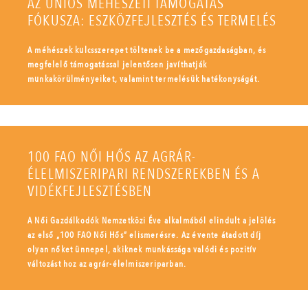
AZ UNIÓS MÉHÉSZETI TÁMOGATÁS
FÓKUSZA: ESZKÖZFEJLESZTÉS ÉS TERMELÉS
A méhészek kulcsszerepet töltenek be a mezőgazdaságban, és
megfelelő támogatással jelentősen javíthatják
munkakörülményeiket, valamint termelésük hatékonyságát.
100 FAO NŐI HŐS AZ AGRÁR-
ÉLELMISZERIPARI RENDSZEREKBEN ÉS A
VIDÉKFEJLESZTÉSBEN
A Női Gazdálkodók Nemzetközi Éve alkalmából elindult a jelölés
az első „100 FAO Női Hős” elismerésre. Az évente átadott díj
olyan nőket ünnepel, akiknek munkássága valódi és pozitív
változást hoz az agrár-élelmiszeriparban.