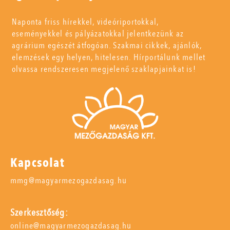
Naponta friss hírekkel, videóriportokkal,
eseményekkel és pályázatokkal jelentkezünk az
agrárium egészét átfogóan. Szakmai cikkek, ajánlók,
elemzések egy helyen, hitelesen. Hírportálunk mellet
olvassa rendszeresen megjelenő szaklapjainkat is!
Kapcsolat
mmg@magyarmezogazdasag.hu
Szerkesztőség:
online@magyarmezogazdasag.hu