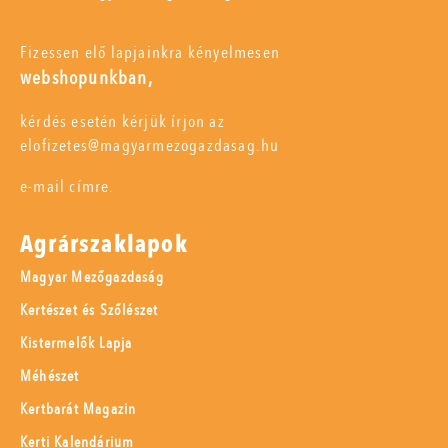
Fizessen elő lapjainkra kényelmesen
webshopunkban,
kérdés esetén kérjük írjon az
elofizetes@magyarmezogazdasag.hu
e-mail címre.
Agrárszaklapok
Magyar Mezőgazdaság
Kertészet és Szőlészet
Kistermelők Lapja
Méhészet
Kertbarát Magazin
Kerti Kalendárium