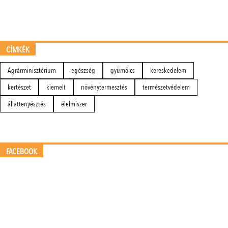
CÍMKÉK
Agrárminisztérium
egészség
gyümölcs
kereskedelem
kertészet
kiemelt
növénytermesztés
természetvédelem
állattenyésztés
élelmiszer
FACEBOOK