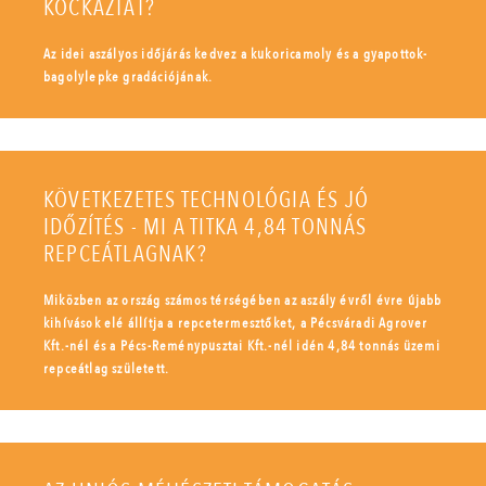
KOCKÁZTAT?
Az idei aszályos időjárás kedvez a kukoricamoly és a gyapottok-
bagolylepke gradációjának.
KÖVETKEZETES TECHNOLÓGIA ÉS JÓ
IDŐZÍTÉS - MI A TITKA 4,84 TONNÁS
REPCEÁTLAGNAK?
Miközben az ország számos térségében az aszály évről évre újabb
kihívások elé állítja a repcetermesztőket, a Pécsváradi Agrover
Kft.-nél és a Pécs-Reménypusztai Kft.-nél idén 4,84 tonnás üzemi
repceátlag született.