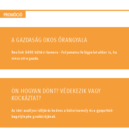
PROMÓCIÓ
A GAZDASÁG OKOS ŐRANGYALA
Reolink G450 kültéri kamera - Folyamatos felügyelet akkor is, ha
nincs ott a gazda.
ÖN HOGYAN DÖNT? VÉDEKEZIK VAGY
KOCKÁZTAT?
Az idei aszályos időjárás kedvez a kukoricamoly és a gyapottok-
bagolylepke gradációjának.