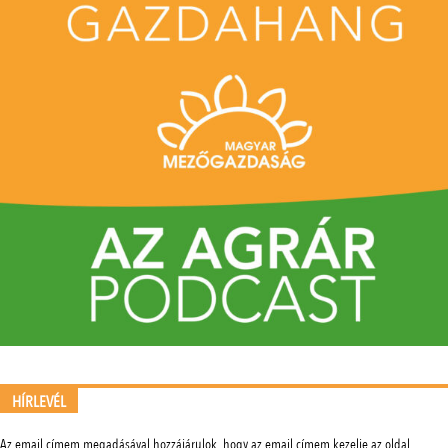
HÍRLEVÉL
Az email címem megadásával hozzájárulok, hogy az email címem kezelje az oldal.