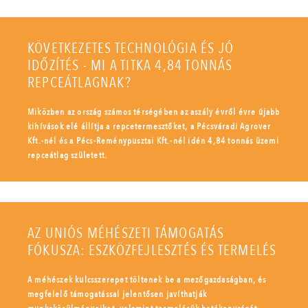
KÖVETKEZETES TECHNOLÓGIA ÉS JÓ
IDŐZÍTÉS - MI A TITKA 4,84 TONNÁS
REPCEÁTLAGNAK?
Miközben az ország számos térségében az aszály évről évre újabb
kihívások elé állítja a repcetermesztőket, a Pécsváradi Agrover
Kft.-nél és a Pécs-Reménypusztai Kft.-nél idén 4,84 tonnás üzemi
repceátlag született.
AZ UNIÓS MÉHÉSZETI TÁMOGATÁS
FÓKUSZA: ESZKÖZFEJLESZTÉS ÉS TERMELÉS
A méhészek kulcsszerepet töltenek be a mezőgazdaságban, és
megfelelő támogatással jelentősen javíthatják