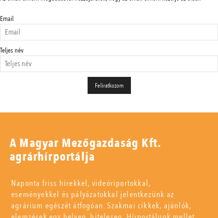
Email
Teljes név
A Magyar Mezőgazdaság Kft.
agrárhírportálja
Naponta friss hírekkel, videóriportokkal,
eseményekkel és pályázatokkal jelentkezünk az
agrárium egészét átfogóan. Szakmai cikkek, ajánlók,
elemzések egy helyen, hitelesen. Hírportálunk mellet