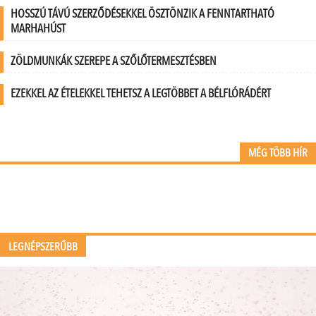
HOSSZÚ TÁVÚ SZERZŐDÉSEKKEL ÖSZTÖNZIK A FENNTARTHATÓ
MARHAHÚST
ZÖLDMUNKÁK SZEREPE A SZŐLŐTERMESZTÉSBEN
EZEKKEL AZ ÉTELEKKEL TEHETSZ A LEGTÖBBET A BÉLFLÓRÁDÉRT
MÉG TÖBB HÍR
LEGNÉPSZERŰBB