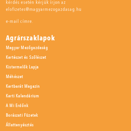
kérdés esetén kérjük írjon az
elofizetes@magyarmezogazdasag.hu
e-mail címre.
Agrárszaklapok
Magyar Mezőgazdaság
Kertészet és Szőlészet
Kistermelők Lapja
Méhészet
Kertbarát Magazin
Kerti Kalendárium
A Mi Erdőnk
Borászati Füzetek
Állattenyésztés