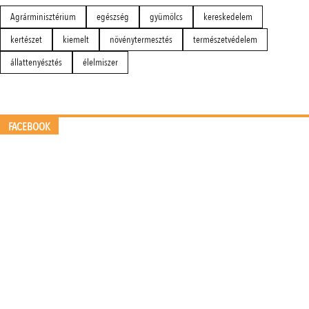
Agrárminisztérium
egészség
gyümölcs
kereskedelem
kertészet
kiemelt
növénytermesztés
természetvédelem
állattenyésztés
élelmiszer
FACEBOOK