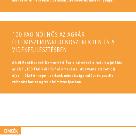
munkakörülményeiket, valamint termelésük hatékonyságát.
100 FAO NŐI HŐS AZ AGRÁR-
ÉLELMISZERIPARI RENDSZEREKBEN ÉS A
VIDÉKFEJLESZTÉSBEN
A Női Gazdálkodók Nemzetközi Éve alkalmából elindult a jelölés
az első „100 FAO Női Hős” elismerésre. Az évente átadott díj
olyan nőket ünnepel, akiknek munkássága valódi és pozitív
változást hoz az agrár-élelmiszeriparban.
CÍMKÉK