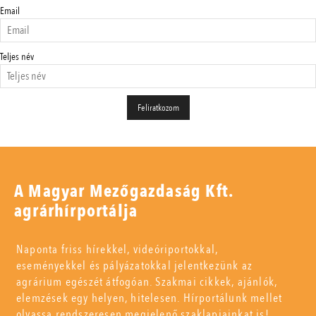
Email
Teljes név
A Magyar Mezőgazdaság Kft.
agrárhírportálja
Naponta friss hírekkel, videóriportokkal,
eseményekkel és pályázatokkal jelentkezünk az
agrárium egészét átfogóan. Szakmai cikkek, ajánlók,
elemzések egy helyen, hitelesen. Hírportálunk mellet
olvassa rendszeresen megjelenő szaklapjainkat is!