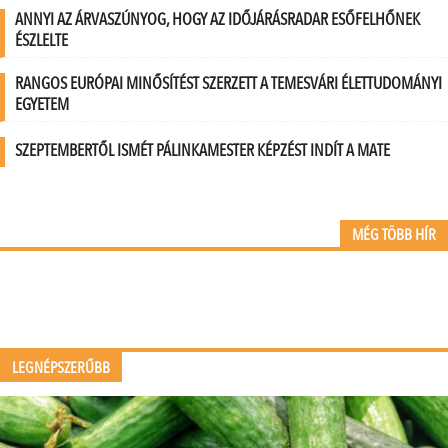
ANNYI AZ ÁRVASZÚNYOG, HOGY AZ IDŐJÁRÁSRADAR ESŐFELHŐNEK
ÉSZLELTE
RANGOS EURÓPAI MINŐSÍTÉST SZERZETT A TEMESVÁRI ÉLETTUDOMÁNYI
EGYETEM
SZEPTEMBERTŐL ISMÉT PÁLINKAMESTER KÉPZÉST INDÍT A MATE
MÉG TÖBB HÍR
LEGNÉPSZERŰBB