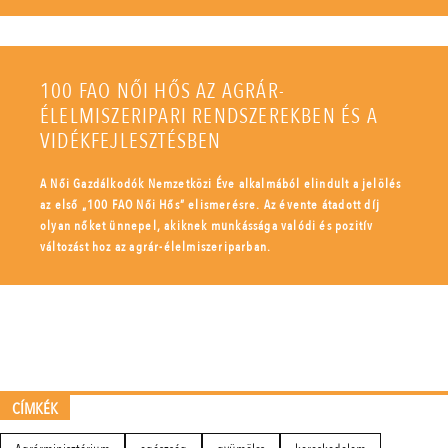
100 FAO NŐI HŐS AZ AGRÁR-
ÉLELMISZERIPARI RENDSZEREKBEN ÉS A
VIDÉKFEJLESZTÉSBEN
A Női Gazdálkodók Nemzetközi Éve alkalmából elindult a jelölés
az első „100 FAO Női Hős” elismerésre. Az évente átadott díj
olyan nőket ünnepel, akiknek munkássága valódi és pozitív
változást hoz az agrár-élelmiszeriparban.
CÍMKÉK