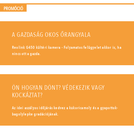
PROMÓCIÓ
A GAZDASÁG OKOS ŐRANGYALA
Reolink G450 kültéri kamera - Folyamatos felügyelet akkor is, ha
nincs ott a gazda.
ÖN HOGYAN DÖNT? VÉDEKEZIK VAGY
KOCKÁZTAT?
Az idei aszályos időjárás kedvez a kukoricamoly és a gyapottok-
bagolylepke gradációjának.