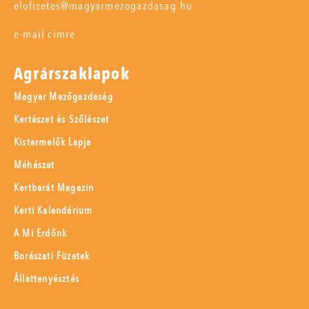
elofizetes@magyarmezogazdasag.hu
e-mail címre.
Agrárszaklapok
Magyar Mezőgazdaság
Kertészet és Szőlészet
Kistermelők Lapja
Méhészet
Kertbarát Magazin
Kerti Kalendárium
A Mi Erdőnk
Borászati Füzetek
Állattenyésztés