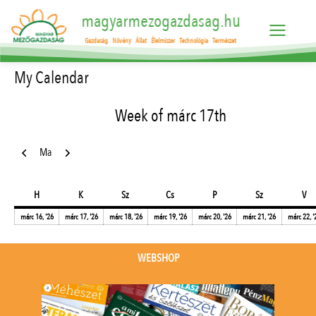
magyarmezogazdasag.hu
Gazdaság
Növény
Állat
Élelmiszer
Technológia
Természet
My Calendar
Week of márc 17th
Előző
Következő
Ma
hétfő
kedd
szerda
csütörtök
péntek
szombat
va
H
K
Sz
Cs
P
Sz
V
2026.03.16.
2026.03.17.
2026.03.18.
2026.03.19.
2026.03.20.
2026.03.2
márc 16, '26
márc 17, '26
márc 18, '26
márc 19, '26
márc 20, '26
márc 21, '26
márc 22, '
WEBSHOP