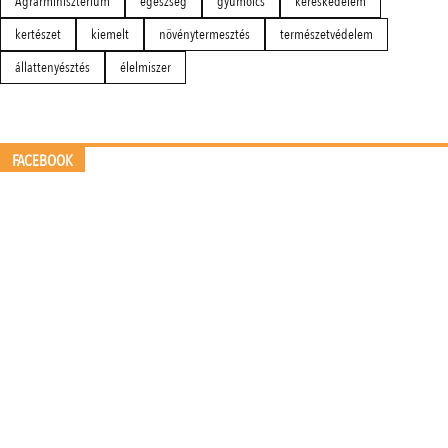
Agrárminisztérium
egészség
gyümölcs
kereskedelem
kertészet
kiemelt
növénytermesztés
természetvédelem
állattenyésztés
élelmiszer
FACEBOOK