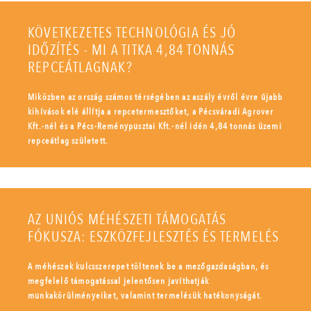
KÖVETKEZETES TECHNOLÓGIA ÉS JÓ
IDŐZÍTÉS - MI A TITKA 4,84 TONNÁS
REPCEÁTLAGNAK?
Miközben az ország számos térségében az aszály évről évre újabb
kihívások elé állítja a repcetermesztőket, a Pécsváradi Agrover
Kft.-nél és a Pécs-Reménypusztai Kft.-nél idén 4,84 tonnás üzemi
repceátlag született.
AZ UNIÓS MÉHÉSZETI TÁMOGATÁS
FÓKUSZA: ESZKÖZFEJLESZTÉS ÉS TERMELÉS
A méhészek kulcsszerepet töltenek be a mezőgazdaságban, és
megfelelő támogatással jelentősen javíthatják
munkakörülményeiket, valamint termelésük hatékonyságát.