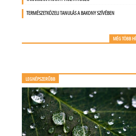
TERMÉSZETKÖZELI TANULÁS A BAKONY SZÍVÉBEN
MÉG TÖBB H
LEGNÉPSZERŰBB