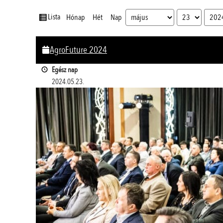
nézet
Lista
Hónap
Hét
Nap
Hónap
Nap
Év
AgroFuture 2024
Egész nap
2024.05.23.