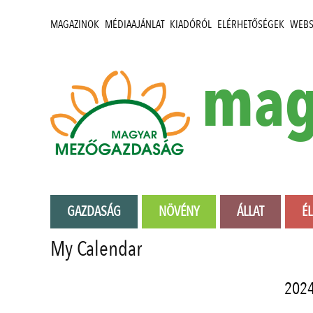
MAGAZINOK
MÉDIAAJÁNLAT
KIADÓRÓL
ELÉRHETŐSÉGEK
WEB
mag
GAZDASÁG
NÖVÉNY
ÁLLAT
É
My Calendar
2024