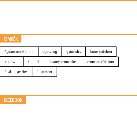
CÍMKÉK
Agrárminisztérium
egészség
gyümölcs
kereskedelem
kertészet
kiemelt
növénytermesztés
természetvédelem
állattenyésztés
élelmiszer
FACEBOOK