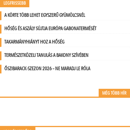
LEGFRISSEBB
A KÖRTE TÖBB LEHET EGYSZERŰ GYÜMÖLCSNÉL
HŐSÉG ÉS ASZÁLY SÚJTJA EURÓPA GABONATERMÉSÉT
TAKARMÁNYHIÁNYT HOZ A HŐSÉG
TERMÉSZETKÖZELI TANULÁS A BAKONY SZÍVÉBEN
ŐSZIBARACK-SZEZON 2026 – NE MARADJ LE RÓLA
MÉG TÖBB HÍR