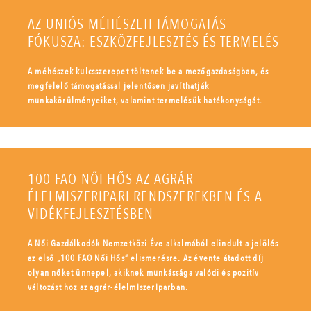
AZ UNIÓS MÉHÉSZETI TÁMOGATÁS
FÓKUSZA: ESZKÖZFEJLESZTÉS ÉS TERMELÉS
A méhészek kulcsszerepet töltenek be a mezőgazdaságban, és
megfelelő támogatással jelentősen javíthatják
munkakörülményeiket, valamint termelésük hatékonyságát.
100 FAO NŐI HŐS AZ AGRÁR-
ÉLELMISZERIPARI RENDSZEREKBEN ÉS A
VIDÉKFEJLESZTÉSBEN
A Női Gazdálkodók Nemzetközi Éve alkalmából elindult a jelölés
az első „100 FAO Női Hős” elismerésre. Az évente átadott díj
olyan nőket ünnepel, akiknek munkássága valódi és pozitív
változást hoz az agrár-élelmiszeriparban.