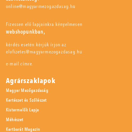
online@magyarmezogazdasag.hu
Fizessen elő lapjainkra kényelmesen
webshopunkban,
kérdés esetén kérjük írjon az
elofizetes@magyarmezogazdasag.hu
e-mail címre.
Agrárszaklapok
Magyar Mezőgazdaság
Kertészet és Szőlészet
Kistermelők Lapja
Méhészet
Kertbarát Magazin