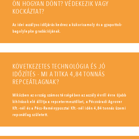
ÖN HOGYAN DÖNT? VÉDEKEZIK VAGY
KOCKÁZTAT?
Az idei aszályos időjárás kedvez a kukoricamoly és a gyapottok-
bagolylepke gradációjának.
KÖVETKEZETES TECHNOLÓGIA ÉS JÓ
IDŐZÍTÉS - MI A TITKA 4,84 TONNÁS
REPCEÁTLAGNAK?
Miközben az ország számos térségében az aszály évről évre újabb
kihívások elé állítja a repcetermesztőket, a Pécsváradi Agrover
Kft.-nél és a Pécs-Reménypusztai Kft.-nél idén 4,84 tonnás üzemi
repceátlag született.