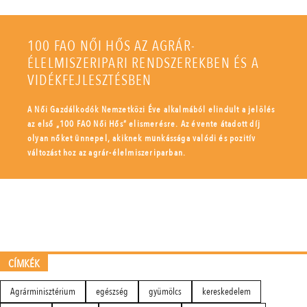
100 FAO NŐI HŐS AZ AGRÁR-
ÉLELMISZERIPARI RENDSZEREKBEN ÉS A
VIDÉKFEJLESZTÉSBEN
A Női Gazdálkodók Nemzetközi Éve alkalmából elindult a jelölés
az első „100 FAO Női Hős” elismerésre. Az évente átadott díj
olyan nőket ünnepel, akiknek munkássága valódi és pozitív
változást hoz az agrár-élelmiszeriparban.
CÍMKÉK
Agrárminisztérium
egészség
gyümölcs
kereskedelem