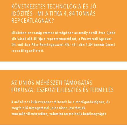
KÖVETKEZETES TECHNOLÓGIA ÉS JÓ
IDŐZÍTÉS - MI A TITKA 4,84 TONNÁS
REPCEÁTLAGNAK?
Miközben az ország számos térségében az aszály évről évre újabb
kihívások elé állítja a repcetermesztőket, a Pécsváradi Agrover
Kft.-nél és a Pécs-Reménypusztai Kft.-nél idén 4,84 tonnás üzemi
repceátlag született.
AZ UNIÓS MÉHÉSZETI TÁMOGATÁS
FÓKUSZA: ESZKÖZFEJLESZTÉS ÉS TERMELÉS
A méhészek kulcsszerepet töltenek be a mezőgazdaságban, és
megfelelő támogatással jelentősen javíthatják
munkakörülményeiket, valamint termelésük hatékonyságát.