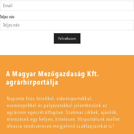
Teljes név
A Magyar Mezőgazdaság Kft.
agrárhírportálja
Naponta friss hírekkel, videóriportokkal,
eseményekkel és pályázatokkal jelentkezünk az
agrárium egészét átfogóan. Szakmai cikkek, ajánlók,
elemzések egy helyen, hitelesen. Hírportálunk mellet
olvassa rendszeresen megjelenő szaklapjainkat is!