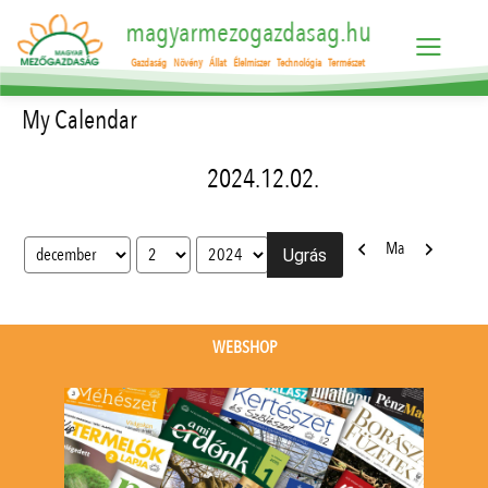
magyarmezogazdasag.hu
Gazdaság
Növény
Állat
Élelmiszer
Technológia
Természet
My Calendar
2024.12.02.
Előző
Következő
Ma
Hónap
Nap
Év
WEBSHOP