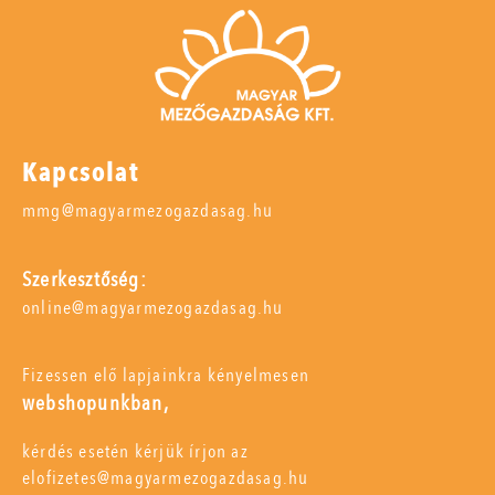
Kapcsolat
mmg@magyarmezogazdasag.hu
Szerkesztőség:
online@magyarmezogazdasag.hu
Fizessen elő lapjainkra kényelmesen
webshopunkban,
kérdés esetén kérjük írjon az
elofizetes@magyarmezogazdasag.hu