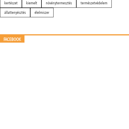
kertészet
kiemelt
növénytermesztés
természetvédelem
állattenyésztés
élelmiszer
FACEBOOK