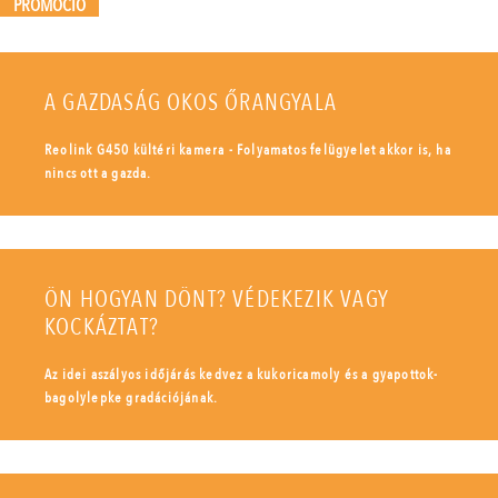
PROMÓCIÓ
A GAZDASÁG OKOS ŐRANGYALA
Reolink G450 kültéri kamera - Folyamatos felügyelet akkor is, ha
nincs ott a gazda.
ÖN HOGYAN DÖNT? VÉDEKEZIK VAGY
KOCKÁZTAT?
Az idei aszályos időjárás kedvez a kukoricamoly és a gyapottok-
bagolylepke gradációjának.