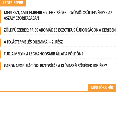
LEGFRISSEBB
MEGTESZI, AMIT EMBERILEG LEHETSÉGES – GYÜMÖLCSÜLTETVÉNYEK AZ
ASZÁLY SZORÍTÁSÁBAN
ZÖLDFŰSZEREK: FRISS AROMÁK ÉS EGZOTIKUS ÚJDONSÁGOK A KERTBEN
A TOJÁSTERMELÉS DILEMMÁI – 2. RÉSZ
TUDJA MELYIK A LEGHANGOSABB ÁLLAT A FÖLDÖN?
GABONAPOPULÁCIÓK: BIZTOSÍTÁS A KLÍMASZÉLSŐSÉGEK IDEJÉRE?
MÉG TÖBB HÍR