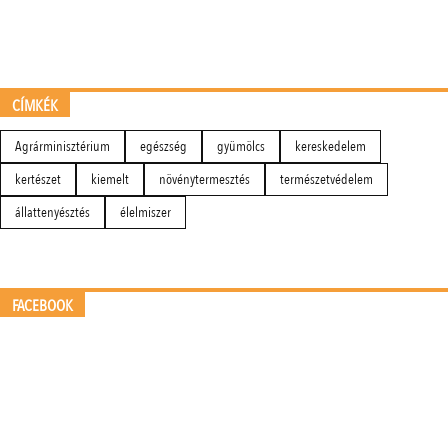
CÍMKÉK
Agrárminisztérium
egészség
gyümölcs
kereskedelem
kertészet
kiemelt
növénytermesztés
természetvédelem
állattenyésztés
élelmiszer
FACEBOOK