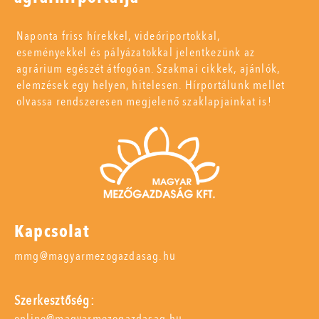
Naponta friss hírekkel, videóriportokkal,
eseményekkel és pályázatokkal jelentkezünk az
agrárium egészét átfogóan. Szakmai cikkek, ajánlók,
elemzések egy helyen, hitelesen. Hírportálunk mellet
olvassa rendszeresen megjelenő szaklapjainkat is!
Kapcsolat
mmg@magyarmezogazdasag.hu
Szerkesztőség:
online@magyarmezogazdasag.hu