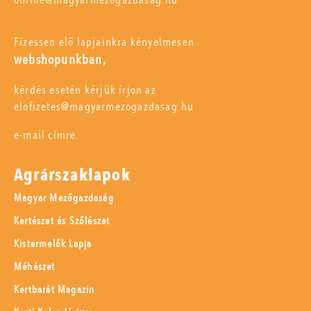
Fizessen elő lapjainkra kényelmesen
webshopunkban,
kérdés esetén kérjük írjon az
elofizetes@magyarmezogazdasag.hu
e-mail címre.
Agrárszaklapok
Magyar Mezőgazdaság
Kertészet és Szőlészet
Kistermelők Lapja
Méhészet
Kertbarát Magazin