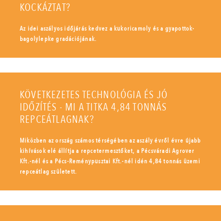
KOCKÁZTAT?
Az idei aszályos időjárás kedvez a kukoricamoly és a gyapottok-
bagolylepke gradációjának.
KÖVETKEZETES TECHNOLÓGIA ÉS JÓ
IDŐZÍTÉS - MI A TITKA 4,84 TONNÁS
REPCEÁTLAGNAK?
Miközben az ország számos térségében az aszály évről évre újabb
kihívások elé állítja a repcetermesztőket, a Pécsváradi Agrover
Kft.-nél és a Pécs-Reménypusztai Kft.-nél idén 4,84 tonnás üzemi
repceátlag született.