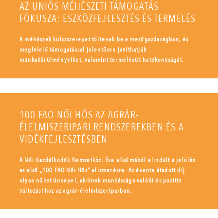
AZ UNIÓS MÉHÉSZETI TÁMOGATÁS
FÓKUSZA: ESZKÖZFEJLESZTÉS ÉS TERMELÉS
A méhészek kulcsszerepet töltenek be a mezőgazdaságban, és
megfelelő támogatással jelentősen javíthatják
munkakörülményeiket, valamint termelésük hatékonyságát.
100 FAO NŐI HŐS AZ AGRÁR-
ÉLELMISZERIPARI RENDSZEREKBEN ÉS A
VIDÉKFEJLESZTÉSBEN
A Női Gazdálkodók Nemzetközi Éve alkalmából elindult a jelölés
az első „100 FAO Női Hős” elismerésre. Az évente átadott díj
olyan nőket ünnepel, akiknek munkássága valódi és pozitív
változást hoz az agrár-élelmiszeriparban.