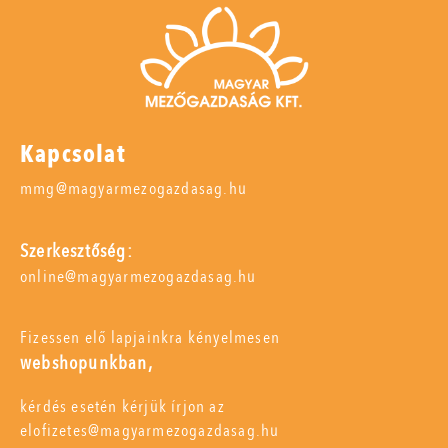
Kapcsolat
mmg@magyarmezogazdasag.hu
Szerkesztőség:
online@magyarmezogazdasag.hu
Fizessen elő lapjainkra kényelmesen
webshopunkban,
kérdés esetén kérjük írjon az
elofizetes@magyarmezogazdasag.hu