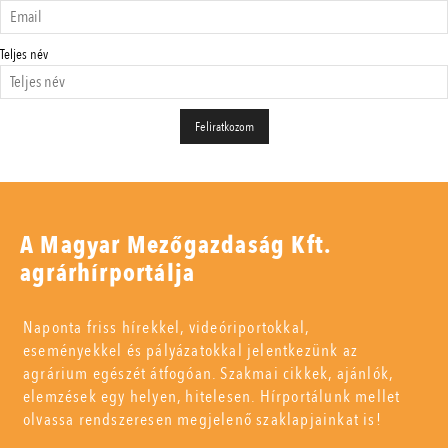
Teljes név
A Magyar Mezőgazdaság Kft.
agrárhírportálja
Naponta friss hírekkel, videóriportokkal,
eseményekkel és pályázatokkal jelentkezünk az
agrárium egészét átfogóan. Szakmai cikkek, ajánlók,
elemzések egy helyen, hitelesen. Hírportálunk mellet
olvassa rendszeresen megjelenő szaklapjainkat is!