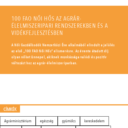
100 FAO NŐI HŐS AZ AGRÁR-
ÉLELMISZERIPARI RENDSZEREKBEN ÉS A
VIDÉKFEJLESZTÉSBEN
A Női Gazdálkodók Nemzetközi Éve alkalmából elindult a jelölés
az első „100 FAO Női Hős” elismerésre. Az évente átadott díj
olyan nőket ünnepel, akiknek munkássága valódi és pozitív
változást hoz az agrár-élelmiszeriparban.
CÍMKÉK
Agrárminisztérium
egészség
gyümölcs
kereskedelem