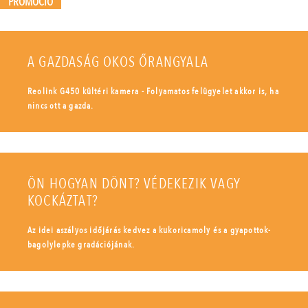
PROMÓCIÓ
A GAZDASÁG OKOS ŐRANGYALA
Reolink G450 kültéri kamera - Folyamatos felügyelet akkor is, ha
nincs ott a gazda.
ÖN HOGYAN DÖNT? VÉDEKEZIK VAGY
KOCKÁZTAT?
Az idei aszályos időjárás kedvez a kukoricamoly és a gyapottok-
bagolylepke gradációjának.