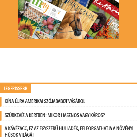
LEGFRISSEBB
KÍNA ÚJRA AMERIKAI SZÓJABABOT VÁSÁROL
SZÜRKEVÍZ A KERTBEN: MIKOR HASZNOS VAGY KÁROS?
A KÁVÉZACC, EZ AZ EGYSZERŰ HULLADÉK, FELFORGATHATJA A NÖVÉNYI
HÚSOK VILÁGÁT