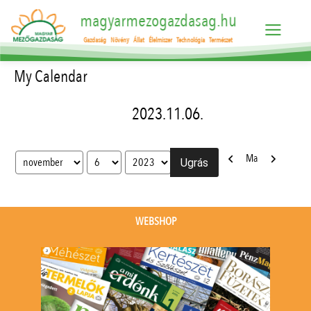
magyarmezogazdasag.hu
Gazdaság
Növény
Állat
Élelmiszer
Technológia
Természet
My Calendar
2023.11.06.
Előző
Következő
Ma
Hónap
Nap
Év
WEBSHOP