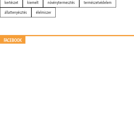
kertészet
kiemelt
növénytermesztés
természetvédelem
állattenyésztés
élelmiszer
FACEBOOK