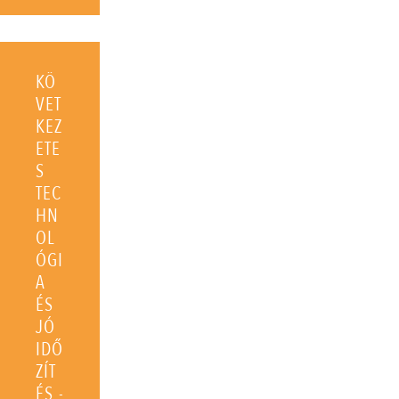
KÖ
VET
KEZ
ETE
S
TEC
HN
OL
ÓGI
A
ÉS
JÓ
IDŐ
ZÍT
ÉS -