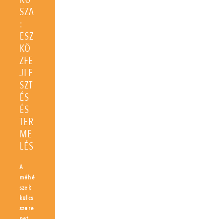
SZA
:
ESZ
KÖ
ZFE
JLE
SZT
ÉS
ÉS
TER
ME
LÉS
A
méhé
szek
kulcs
szere
pet