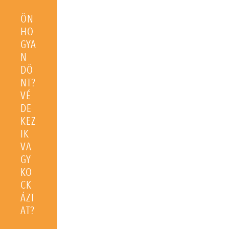
ÖN
HO
GYA
N
DÖ
NT?
VÉ
DE
KEZ
IK
VA
GY
KO
CK
ÁZT
AT?