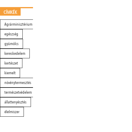
CÍMKÉK
Agrárminisztérium
egészség
gyümölcs
kereskedelem
kertészet
kiemelt
növénytermesztés
természetvédelem
állattenyésztés
élelmiszer