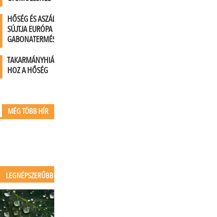
HŐSÉG ÉS ASZÁLY
SÚJTJA EURÓPA
GABONATERMÉSÉT
TAKARMÁNYHIÁNYT
HOZ A HŐSÉG
MÉG TÖBB HÍR
LEGNÉPSZERŰBB