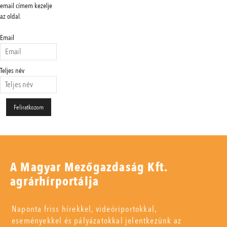
email címem kezelje
az oldal.
Email
Teljes név
A Magyar Mezőgazdaság Kft.
agrárhírportálja
Naponta friss hírekkel, videóriportokkal,
eseményekkel és pályázatokkal jelentkezünk az