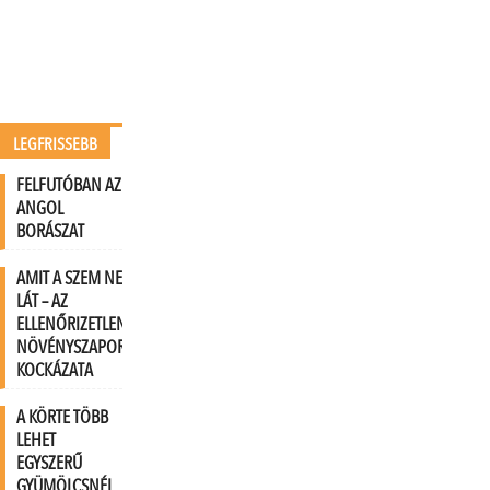
LEGFRISSEBB
FELFUTÓBAN AZ
ANGOL
BORÁSZAT
AMIT A SZEM NEM
LÁT – AZ
ELLENŐRIZETLEN
NÖVÉNYSZAPORÍTÁS
KOCKÁZATA
A KÖRTE TÖBB
LEHET
EGYSZERŰ
GYÜMÖLCSNÉL