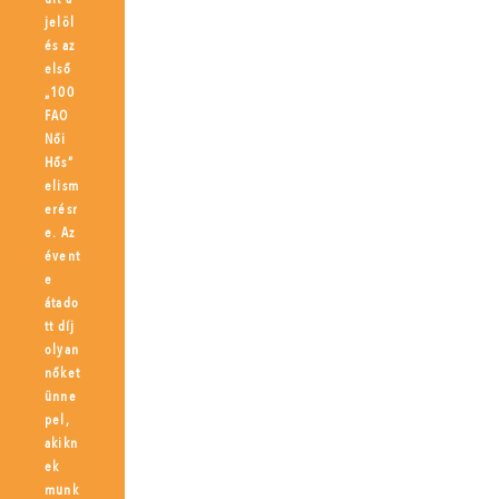
jelöl
és az
első
„100
FAO
Női
Hős”
elism
erésr
e. Az
évent
e
átado
tt díj
olyan
nőket
ünne
pel,
akikn
ek
munk