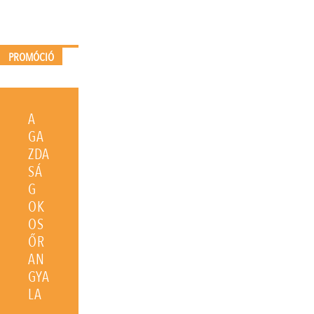
PROMÓCIÓ
A
GA
ZDA
SÁ
G
OK
OS
ŐR
AN
GYA
LA