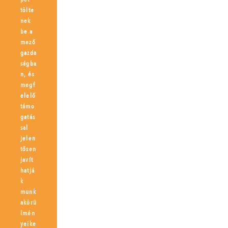
tölte
nek
be a
mező
gazda
ságba
n, és
megf
elelő
támo
gatás
sal
jelen
tősen
javít
hatjá
k
munk
akörü
lmén
yeike