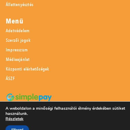
Állattenyésztés
Menü
Adatvédelem
Szerzői jogok
Impresszum
Médiaajánlat
Központi elérhetőségek
ÁSZF
A weboldalon a minőségi felhasználói élmény érdekében sütiket
SimplePay adattovábbítási nyilatkozat
használunk.
Részletek
Elfogad