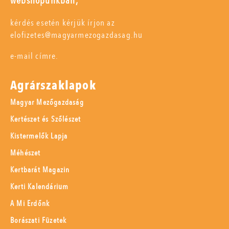
webshopunkban,
kérdés esetén kérjük írjon az
elofizetes@magyarmezogazdasag.hu
e-mail címre.
Agrárszaklapok
Magyar Mezőgazdaság
Kertészet és Szőlészet
Kistermelők Lapja
Méhészet
Kertbarát Magazin
Kerti Kalendárium
A Mi Erdőnk
Borászati Füzetek