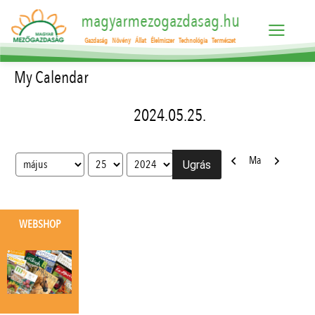
magyarmezogazdasag.hu
Gazdaság
Növény
Állat
Élelmiszer
Technológia
Természet
My Calendar
2024.05.25.
Előző
Következő
Ma
Hónap
Nap
Év
WEBSHOP