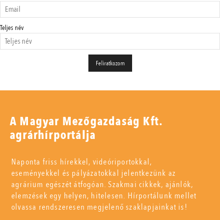
Teljes név
A Magyar Mezőgazdaság Kft.
agrárhírportálja
Naponta friss hírekkel, videóriportokkal,
eseményekkel és pályázatokkal jelentkezünk az
agrárium egészét átfogóan. Szakmai cikkek, ajánlók,
elemzések egy helyen, hitelesen. Hírportálunk mellet
olvassa rendszeresen megjelenő szaklapjainkat is!