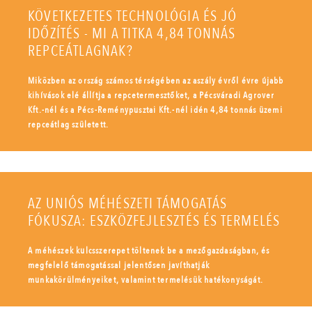
KÖVETKEZETES TECHNOLÓGIA ÉS JÓ
IDŐZÍTÉS - MI A TITKA 4,84 TONNÁS
REPCEÁTLAGNAK?
Miközben az ország számos térségében az aszály évről évre újabb
kihívások elé állítja a repcetermesztőket, a Pécsváradi Agrover
Kft.-nél és a Pécs-Reménypusztai Kft.-nél idén 4,84 tonnás üzemi
repceátlag született.
AZ UNIÓS MÉHÉSZETI TÁMOGATÁS
FÓKUSZA: ESZKÖZFEJLESZTÉS ÉS TERMELÉS
A méhészek kulcsszerepet töltenek be a mezőgazdaságban, és
megfelelő támogatással jelentősen javíthatják
munkakörülményeiket, valamint termelésük hatékonyságát.