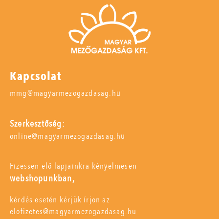
Kapcsolat
mmg@magyarmezogazdasag.hu
Szerkesztőség:
online@magyarmezogazdasag.hu
Fizessen elő lapjainkra kényelmesen
webshopunkban,
kérdés esetén kérjük írjon az
elofizetes@magyarmezogazdasag.hu