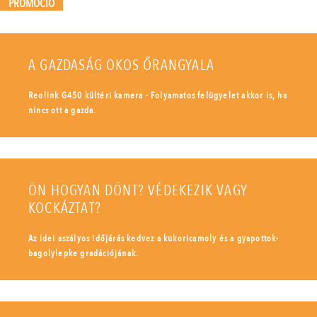
PROMÓCIÓ
A GAZDASÁG OKOS ŐRANGYALA
Reolink G450 kültéri kamera - Folyamatos felügyelet akkor is, ha
nincs ott a gazda.
ÖN HOGYAN DÖNT? VÉDEKEZIK VAGY
KOCKÁZTAT?
Az idei aszályos időjárás kedvez a kukoricamoly és a gyapottok-
bagolylepke gradációjának.