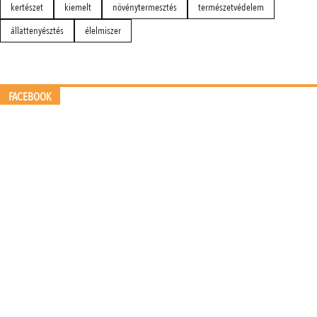
kertészet
kiemelt
növénytermesztés
természetvédelem
állattenyésztés
élelmiszer
FACEBOOK