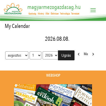
magyarmezogazdasag.hu
Gazdaság
Növény
Állat
Élelmiszer
Technológia
Természet
My Calendar
2026.08.08.
Előző
Következő
Ma
Hónap
Nap
Év
WEBSHOP