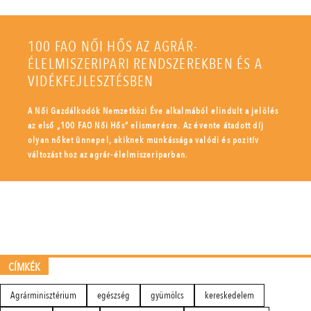
100 FAO NŐI HŐS AZ AGRÁR-
ÉLELMISZERIPARI RENDSZEREKBEN ÉS A
VIDÉKFEJLESZTÉSBEN
A Női Gazdálkodók Nemzetközi Éve alkalmából elindult a jelölés
az első „100 FAO Női Hős” elismerésre. Az évente átadott díj
olyan nőket ünnepel, akiknek munkássága valódi és pozitív
változást hoz az agrár-élelmiszeriparban.
CÍMKÉK
Agrárminisztérium
egészség
gyümölcs
kereskedelem