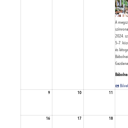
A megsz
színvonal
2024. s
5–7. közö
és látoga
Bábolna
Gazdana
Bábolna
Bőve
2024.09.09.
2024.09.10.
2024.09.1
9
10
11
2024.09.16.
2024.09.17.
2024.09.1
16
17
18