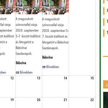
okott
A megszokott
A megszokott
lal várja
színvonallal várja
színvonallal várja
zeptember
2024. szeptember
2024. szeptember 5–
tt kiállítóit
5–7. között kiállítóit
7. között kiállítóit és
tóit a
és látogatóit a
látogatóit a Bábolnai
i
Bábolnai
Gazdanapok.
pok.
Gazdanapok.
Bábolna
Bábolna
Bővebben
bben
Bővebben
1.
2024.09.12.
2024.09.13.
2024.09.14.
2024.09.15
12
13
14
15
L
8.
2024.09.19.
2024.09.20.
2024.09.21.
2024.09.22
19
20
21
22