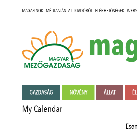
MAGAZINOK
MÉDIAAJÁNLAT
KIADÓRÓL
ELÉRHETŐSÉGEK
WEB
mag
GAZDASÁG
NÖVÉNY
ÁLLAT
É
My Calendar
Ese