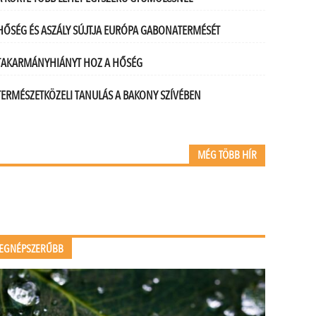
HŐSÉG ÉS ASZÁLY SÚJTJA EURÓPA GABONATERMÉSÉT
TAKARMÁNYHIÁNYT HOZ A HŐSÉG
TERMÉSZETKÖZELI TANULÁS A BAKONY SZÍVÉBEN
MÉG TÖBB HÍR
.
EGNÉPSZERŰBB
.