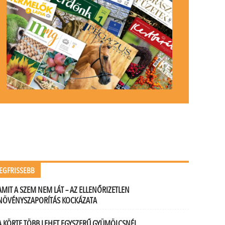
.
.
EGFRISSEBB
AMIT A SZEM NEM LÁT – AZ ELLENŐRIZETLEN
NÖVÉNYSZAPORÍTÁS KOCKÁZATA
A KÖRTE TÖBB LEHET EGYSZERŰ GYÜMÖLCSNÉL