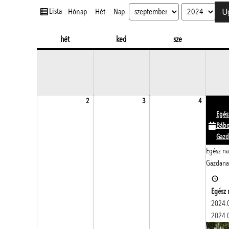
nézet
Lista
Hónap
Hét
Nap
Hónap
Év
hétfő
kedd
szerda
hét
ked
sze
2024.09.02.
2024.09.03.
2024.09.0
2
3
4
Egés
Bábo
Gaz
Egész na
Gazdan
Egész 
2024.
2024.