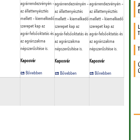
agrárrendezvényén –
agrárrendezvényén –
agrárrendezvényén –
az állattenyésztés
az állattenyésztés
az állattenyésztés
mellett – kiemelkedő
mellett – kiemelkedő
mellett – kiemelkedő
szerepet kap az
szerepet kap az
szerepet kap az
agrár-felsőoktatás és
agrár-felsőoktatás és
agrár-felsőoktatás és
az agrárszakma
az agrárszakma
az agrárszakma
népszerűsítése is.
népszerűsítése is.
népszerűsítése is.
Kaposvár
Kaposvár
Kaposvár
Bővebben
Bővebben
Bővebben