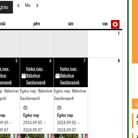
Előző
Következő
Ma
Close
Close
Close
Close
Close
Close
Close
Close
Close
Close
Close
Close
csütörtök
péntek
szombat
vasárnap
csü
pén
szo
vas
2024.09.01
1
4.
2024.09.05.
(1
2024.09.06.
(1
2024.09.07.
(1
2024.09.08
5
6
7
8
event)
event)
event)
z nap:
Egész nap:
Egész nap:
lnai
Bábolnai
Bábolnai
danapok
Gazdanapok
Gazdanapok
p: Bábolnai
Egész nap: Bábolnai
Egész nap: Bábolnai
apok
Gazdanapok
Gazdanapok
L
nap
Egész nap
Egész nap
09.05.
–
2024.09.05.
–
2024.09.05.
–
09.07.
2024.09.07.
2024.09.07.