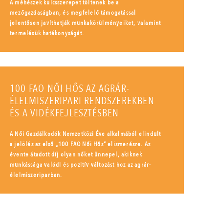
A méhészek kulcsszerepet töltenek be a
mezőgazdaságban, és megfelelő támogatással
jelentősen javíthatják munkakörülményeiket, valamint
termelésük hatékonyságát.
100 FAO NŐI HŐS AZ AGRÁR-
ÉLELMISZERIPARI RENDSZEREKBEN
ÉS A VIDÉKFEJLESZTÉSBEN
A Női Gazdálkodók Nemzetközi Éve alkalmából elindult
a jelölés az első „100 FAO Női Hős” elismerésre. Az
évente átadott díj olyan nőket ünnepel, akiknek
munkássága valódi és pozitív változást hoz az agrár-
élelmiszeriparban.