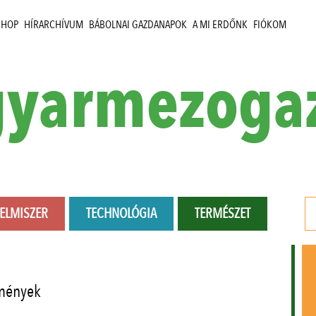
SHOP
HÍRARCHÍVUM
BÁBOLNAI GAZDANAPOK
A MI ERDŐNK
FIÓKOM
yarmezoga
LELMISZER
TECHNOLÓGIA
TERMÉSZET
mények