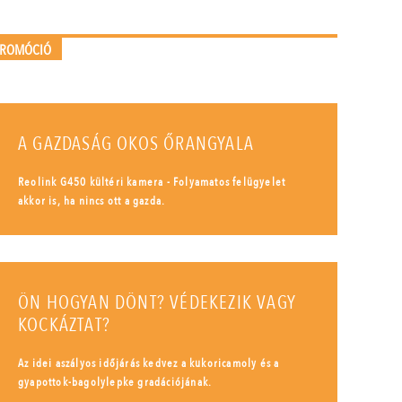
PROMÓCIÓ
A GAZDASÁG OKOS ŐRANGYALA
Reolink G450 kültéri kamera - Folyamatos felügyelet
akkor is, ha nincs ott a gazda.
ÖN HOGYAN DÖNT? VÉDEKEZIK VAGY
KOCKÁZTAT?
Az idei aszályos időjárás kedvez a kukoricamoly és a
gyapottok-bagolylepke gradációjának.