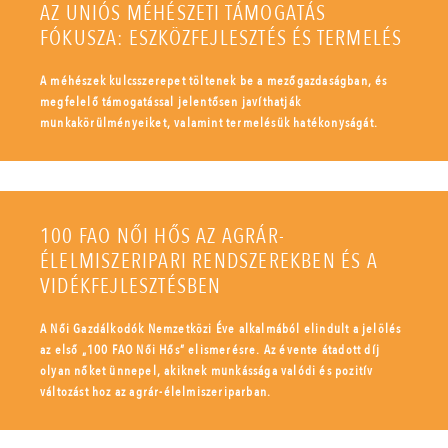
AZ UNIÓS MÉHÉSZETI TÁMOGATÁS
FÓKUSZA: ESZKÖZFEJLESZTÉS ÉS TERMELÉS
A méhészek kulcsszerepet töltenek be a mezőgazdaságban, és
megfelelő támogatással jelentősen javíthatják
munkakörülményeiket, valamint termelésük hatékonyságát.
100 FAO NŐI HŐS AZ AGRÁR-
ÉLELMISZERIPARI RENDSZEREKBEN ÉS A
VIDÉKFEJLESZTÉSBEN
A Női Gazdálkodók Nemzetközi Éve alkalmából elindult a jelölés
az első „100 FAO Női Hős” elismerésre. Az évente átadott díj
olyan nőket ünnepel, akiknek munkássága valódi és pozitív
változást hoz az agrár-élelmiszeriparban.