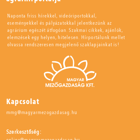
Naponta friss hírekkel, videóriportokkal,
eseményekkel és pályázatokkal jelentkezünk az
agrárium egészét átfogóan. Szakmai cikkek, ajánlók,
elemzések egy helyen, hitelesen. Hírportálunk mellet
olvassa rendszeresen megjelenő szaklapjainkat is!
Kapcsolat
mmg@magyarmezogazdasag.hu
Szerkesztőség:
online@magyarmezogazdasag.hu