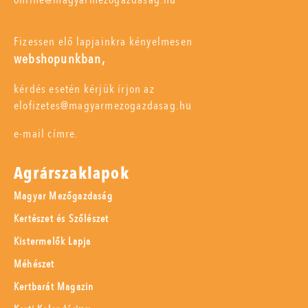
Fizessen elő lapjainkra kényelmesen
webshopunkban,
kérdés esetén kérjük írjon az
elofizetes@magyarmezogazdasag.hu
e-mail címre.
Agrárszaklapok
Magyar Mezőgazdaság
Kertészet és Szőlészet
Kistermelők Lapja
Méhészet
Kertbarát Magazin