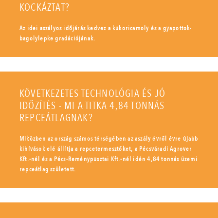
KOCKÁZTAT?
Az idei aszályos időjárás kedvez a kukoricamoly és a gyapottok-
bagolylepke gradációjának.
KÖVETKEZETES TECHNOLÓGIA ÉS JÓ
IDŐZÍTÉS - MI A TITKA 4,84 TONNÁS
REPCEÁTLAGNAK?
Miközben az ország számos térségében az aszály évről évre újabb
kihívások elé állítja a repcetermesztőket, a Pécsváradi Agrover
Kft.-nél és a Pécs-Reménypusztai Kft.-nél idén 4,84 tonnás üzemi
repceátlag született.