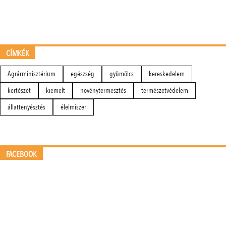
CÍMKÉK
Agrárminisztérium
egészség
gyümölcs
kereskedelem
kertészet
kiemelt
növénytermesztés
természetvédelem
állattenyésztés
élelmiszer
FACEBOOK