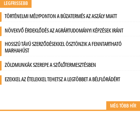
LEGFRISSEBB
TÖRTÉNELMI MÉLYPONTON A BÚZATERMÉS AZ ASZÁLY MIATT
NÖVEKVŐ ÉRDEKLŐDÉS AZ AGRÁRTUDOMÁNYI KÉPZÉSEK IRÁNT
HOSSZÚ TÁVÚ SZERZŐDÉSEKKEL ÖSZTÖNZIK A FENNTARTHATÓ
MARHAHÚST
ZÖLDMUNKÁK SZEREPE A SZŐLŐTERMESZTÉSBEN
EZEKKEL AZ ÉTELEKKEL TEHETSZ A LEGTÖBBET A BÉLFLÓRÁDÉRT
MÉG TÖBB HÍR