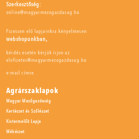
Szerkesztőség:
online@magyarmezogazdasag.hu
Fizessen elő lapjainkra kényelmesen
webshopunkban,
kérdés esetén kérjük írjon az
elofizetes@magyarmezogazdasag.hu
e-mail címre.
Agrárszaklapok
Magyar Mezőgazdaság
Kertészet és Szőlészet
Kistermelők Lapja
Méhészet