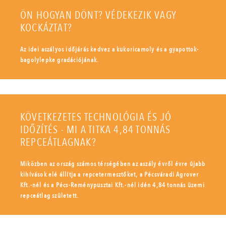
ÖN HOGYAN DÖNT? VÉDEKEZIK VAGY
KOCKÁZTAT?
Az idei aszályos időjárás kedvez a kukoricamoly és a gyapottok-
bagolylepke gradációjának.
KÖVETKEZETES TECHNOLÓGIA ÉS JÓ
IDŐZÍTÉS - MI A TITKA 4,84 TONNÁS
REPCEÁTLAGNAK?
Miközben az ország számos térségében az aszály évről évre újabb
kihívások elé állítja a repcetermesztőket, a Pécsváradi Agrover
Kft.-nél és a Pécs-Reménypusztai Kft.-nél idén 4,84 tonnás üzemi
repceátlag született.