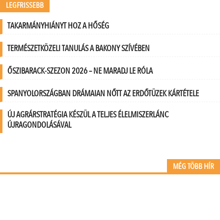
LEGFRISSEBB
TAKARMÁNYHIÁNYT HOZ A HŐSÉG
TERMÉSZETKÖZELI TANULÁS A BAKONY SZÍVÉBEN
ŐSZIBARACK-SZEZON 2026 – NE MARADJ LE RÓLA
SPANYOLORSZÁGBAN DRÁMAIAN NŐTT AZ ERDŐTÜZEK KÁRTÉTELE
ÚJ AGRÁRSTRATÉGIA KÉSZÜL A TELJES ÉLELMISZERLÁNC
ÚJRAGONDOLÁSÁVAL
MÉG TÖBB HÍR