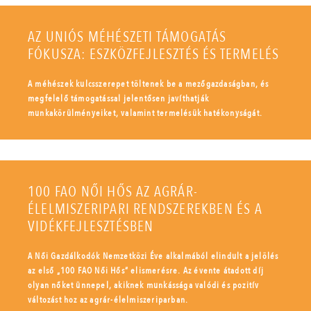
AZ UNIÓS MÉHÉSZETI TÁMOGATÁS
FÓKUSZA: ESZKÖZFEJLESZTÉS ÉS TERMELÉS
A méhészek kulcsszerepet töltenek be a mezőgazdaságban, és
megfelelő támogatással jelentősen javíthatják
munkakörülményeiket, valamint termelésük hatékonyságát.
100 FAO NŐI HŐS AZ AGRÁR-
ÉLELMISZERIPARI RENDSZEREKBEN ÉS A
VIDÉKFEJLESZTÉSBEN
A Női Gazdálkodók Nemzetközi Éve alkalmából elindult a jelölés
az első „100 FAO Női Hős” elismerésre. Az évente átadott díj
olyan nőket ünnepel, akiknek munkássága valódi és pozitív
változást hoz az agrár-élelmiszeriparban.