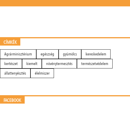
CÍMKÉK
Agrárminisztérium
egészség
gyümölcs
kereskedelem
kertészet
kiemelt
növénytermesztés
természetvédelem
állattenyésztés
élelmiszer
FACEBOOK