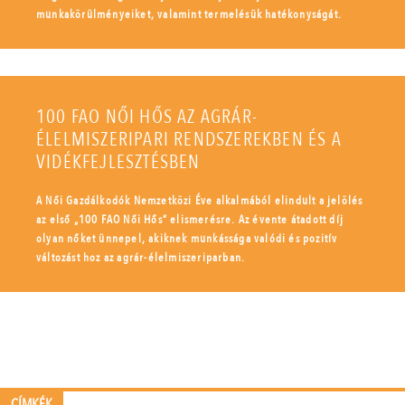
munkakörülményeiket, valamint termelésük hatékonyságát.
100 FAO NŐI HŐS AZ AGRÁR-
ÉLELMISZERIPARI RENDSZEREKBEN ÉS A
VIDÉKFEJLESZTÉSBEN
A Női Gazdálkodók Nemzetközi Éve alkalmából elindult a jelölés
az első „100 FAO Női Hős” elismerésre. Az évente átadott díj
olyan nőket ünnepel, akiknek munkássága valódi és pozitív
változást hoz az agrár-élelmiszeriparban.
CÍMKÉK