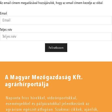
Az email címem megadásával hozzájárulok, hogy az email címem kezelje az oldal.
Email
Teljes név
A Magyar Mezőgazdaság Kft.
agrárhírportálja
Naponta friss hírekkel, videóriportokkal,
eseményekkel és pályázatokkal jelentkezünk az
agrárium egészét átfogóan. Szakmai cikkek, ajánlók,