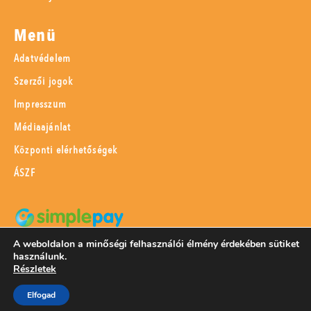
Menü
Adatvédelem
Szerzői jogok
Impresszum
Médiaajánlat
Központi elérhetőségek
ÁSZF
A weboldalon a minőségi felhasználói élmény érdekében sütiket
SimplePay adattovábbítási nyilatkozat
használunk.
Részletek
Elfogad
© 2023 Magyar Mezőgazdaság Kft.