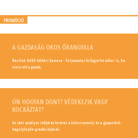
PROMÓCIÓ
A GAZDASÁG OKOS ŐRANGYALA
Reolink G450 kültéri kamera - Folyamatos felügyelet akkor is, ha
nincs ott a gazda.
ÖN HOGYAN DÖNT? VÉDEKEZIK VAGY
KOCKÁZTAT?
Az idei aszályos időjárás kedvez a kukoricamoly és a gyapottok-
bagolylepke gradációjának.