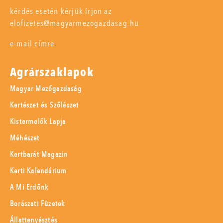
kérdés esetén kérjük írjon az
elofizetes@magyarmezogazdasag.hu
e-mail címre.
Agrárszaklapok
Magyar Mezőgazdaság
Kertészet és Szőlészet
Kistermelők Lapja
Méhészet
Kertbarát Magazin
Kerti Kalendárium
A Mi Erdőnk
Borászati Füzetek
Állattenyésztés