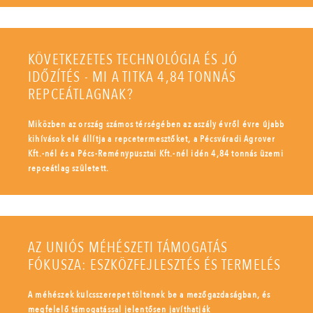
KÖVETKEZETES TECHNOLÓGIA ÉS JÓ
IDŐZÍTÉS - MI A TITKA 4,84 TONNÁS
REPCEÁTLAGNAK?
Miközben az ország számos térségében az aszály évről évre újabb
kihívások elé állítja a repcetermesztőket, a Pécsváradi Agrover
Kft.-nél és a Pécs-Reménypusztai Kft.-nél idén 4,84 tonnás üzemi
repceátlag született.
AZ UNIÓS MÉHÉSZETI TÁMOGATÁS
FÓKUSZA: ESZKÖZFEJLESZTÉS ÉS TERMELÉS
A méhészek kulcsszerepet töltenek be a mezőgazdaságban, és
megfelelő támogatással jelentősen javíthatják