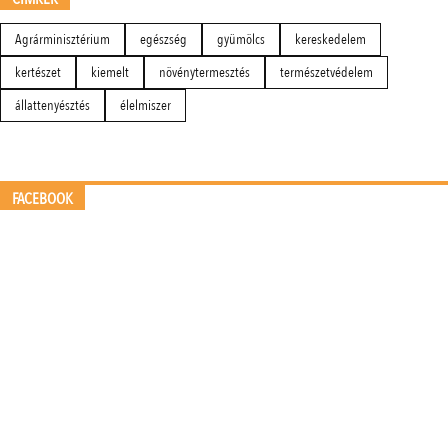
Agrárminisztérium
egészség
gyümölcs
kereskedelem
kertészet
kiemelt
növénytermesztés
természetvédelem
állattenyésztés
élelmiszer
FACEBOOK