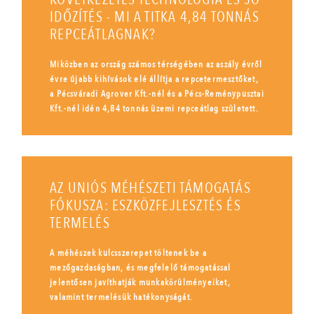
IDŐZÍTÉS - MI A TITKA 4,84 TONNÁS
REPCEÁTLAGNAK?
Miközben az ország számos térségében az aszály évről
évre újabb kihívások elé állítja a repcetermesztőket,
a Pécsváradi Agrover Kft.-nél és a Pécs-Reménypusztai
Kft.-nél idén 4,84 tonnás üzemi repceátlag született.
AZ UNIÓS MÉHÉSZETI TÁMOGATÁS
FÓKUSZA: ESZKÖZFEJLESZTÉS ÉS
TERMELÉS
A méhészek kulcsszerepet töltenek be a
mezőgazdaságban, és megfelelő támogatással
jelentősen javíthatják munkakörülményeiket,
valamint termelésük hatékonyságát.