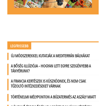
LEGFRISSEBB
ÚJ MÓDSZEREKKEL KUTATJÁK A MEDITERRÁN BÁLNÁKAT
A BŐSÉG ILLÚZIÓJA – HOGYAN LETT EGYRE SZEGÉNYEBB A
TÁNYÉRUNK?
A FRANCIA KERTÉSZEK IS KÜSZKÖDNEK, ÉS NEM CSAK
TŰZOLTÓ INTÉZKEDÉSEKET VÁRNAK
TÖRTÉNELMI MÉLYPONTON A BÚZATERMÉS AZ ASZÁLY MIATT