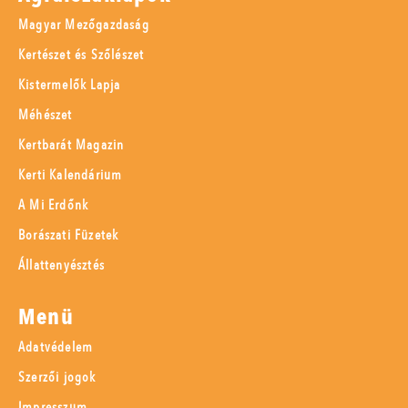
Magyar Mezőgazdaság
Kertészet és Szőlészet
Kistermelők Lapja
Méhészet
Kertbarát Magazin
Kerti Kalendárium
A Mi Erdőnk
Borászati Füzetek
Állattenyésztés
Menü
Adatvédelem
Szerzői jogok
Impresszum