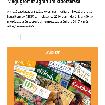
Megugrott az agrárium kibocsátása
A mezőgazdaság 3,8 százalékos aránnyal járult hozzá a bruttó
hazai termék (GDP) termeléséhez 2016-ban – derül ki a KSH „A
mezőgazdaság szerepe a nemzetgazdaságban, 2016” című
átfogó elemzéséből.
WEBSHOP