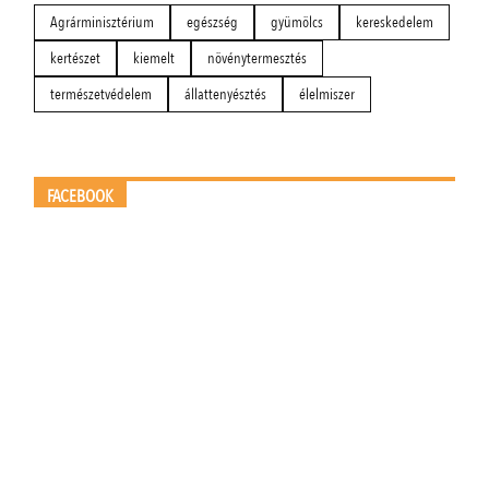
Agrárminisztérium
egészség
gyümölcs
kereskedelem
kertészet
kiemelt
növénytermesztés
természetvédelem
állattenyésztés
élelmiszer
FACEBOOK