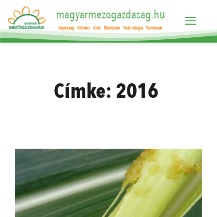
magyarmezogazdasag.hu
Gazdaság
Növény
Állat
Élelmiszer
Technológia
Természet
Címke:
2016