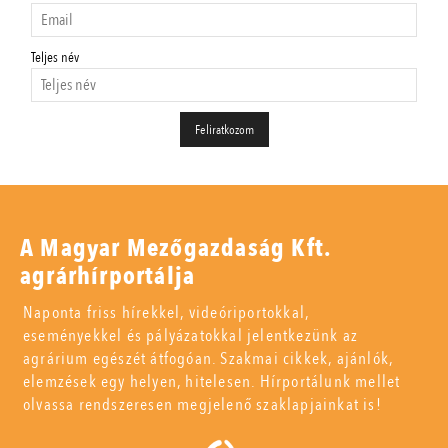
Teljes név
A Magyar Mezőgazdaság Kft.
agrárhírportálja
Naponta friss hírekkel, videóriportokkal,
eseményekkel és pályázatokkal jelentkezünk az
agrárium egészét átfogóan. Szakmai cikkek, ajánlók,
elemzések egy helyen, hitelesen. Hírportálunk mellet
olvassa rendszeresen megjelenő szaklapjainkat is!