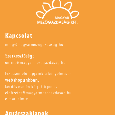
Kapcsolat
mmg@magyarmezogazdasag.hu
Szerkesztőség:
online@magyarmezogazdasag.hu
Fizessen elő lapjainkra kényelmesen
webshopunkban,
kérdés esetén kérjük írjon az
elofizetes@magyarmezogazdasag.hu
e-mail címre.
Agrárszaklapok