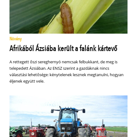
Növény
Afrikából Ázsiába került a falánk kártevő
A rettegett őszi sereghernyó nemcsak felbukkant, de meg is
telepedett Ázsiában. Az ENSZ szerint a gazdáknak nincs
választási lehetősége: kénytelenek lesznek megtanulni, hogyan
éljenek együtt vele.