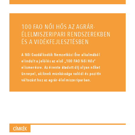
100 FAO NŐI HŐS AZ AGRÁR-
ÉLELMISZERIPARI RENDSZEREKBEN
ÉS A VIDÉKFEJLESZTÉSBEN
A Női Gazdálkodók Nemzetközi Éve alkalmából
elindult a jelölés az első „100 FAO Női Hős”
elismerésre. Az évente átadott díj olyan nőket
ünnepel, akiknek munkássága valódi és pozitív
változást hoz az agrár-élelmiszeriparban.
CÍMKÉK