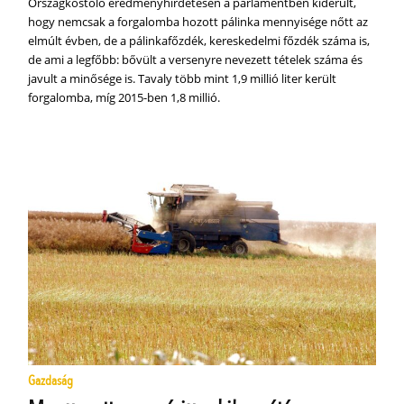
Országkóstoló eredményhirdetésén a parlamentben kiderült,
hogy nemcsak a forgalomba hozott pálinka mennyisége nőtt az
elmúlt évben, de a pálinkafőzdék, kereskedelmi főzdék száma is,
de ami a legfőbb: bővült a versenyre nevezett tételek száma és
javult a minősége is. Tavaly több mint 1,9 millió liter került
forgalomba, míg 2015-ben 1,8 millió.
Gazdaság