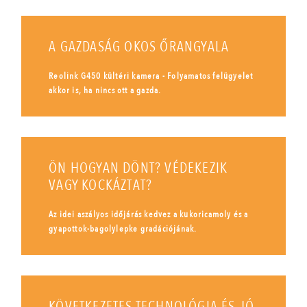
A GAZDASÁG OKOS ŐRANGYALA
Reolink G450 kültéri kamera - Folyamatos felügyelet
akkor is, ha nincs ott a gazda.
ÖN HOGYAN DÖNT? VÉDEKEZIK
VAGY KOCKÁZTAT?
Az idei aszályos időjárás kedvez a kukoricamoly és a
gyapottok-bagolylepke gradációjának.
KÖVETKEZETES TECHNOLÓGIA ÉS JÓ