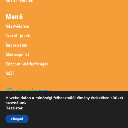
Állattenyésztés
Menü
Adatvédelem
Szerzői jogok
Impresszum
Médiaajánlat
Központi elérhetőségek
ÁSZF
A weboldalon a minőségi felhasználói élmény érdekében sütiket
használunk.
SimplePay adattovábbítási nyilatkozat
Részletek
Elfogad
© 2023 Magyar Mezőgazdaság Kft.