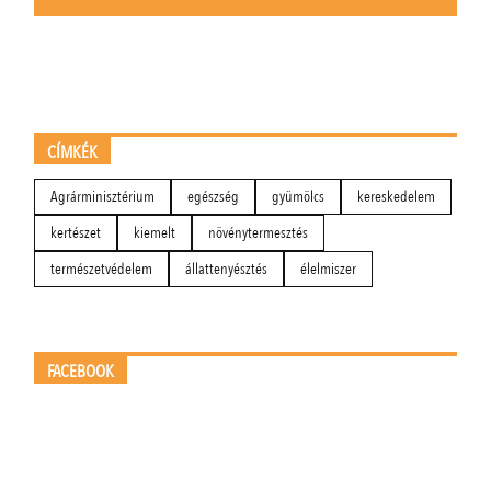
CÍMKÉK
Agrárminisztérium
egészség
gyümölcs
kereskedelem
kertészet
kiemelt
növénytermesztés
természetvédelem
állattenyésztés
élelmiszer
FACEBOOK