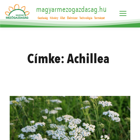
magyarmezogazdasag.hu
Gazdaság
Növény
Állat
Élelmiszer
Technológia
Természet
Címke:
Achillea