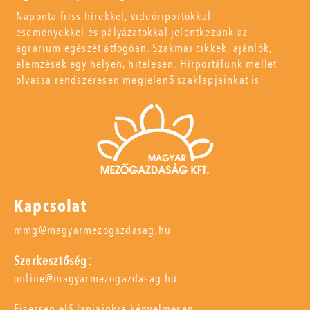
Naponta friss hírekkel, videóriportokkal,
eseményekkel és pályázatokkal jelentkezünk az
agrárium egészét átfogóan. Szakmai cikkek, ajánlók,
elemzések egy helyen, hitelesen. Hírportálunk mellet
olvassa rendszeresen megjelenő szaklapjainkat is!
Kapcsolat
mmg@magyarmezogazdasag.hu
Szerkesztőség:
online@magyarmezogazdasag.hu
Fizessen elő lapjainkra kényelmesen