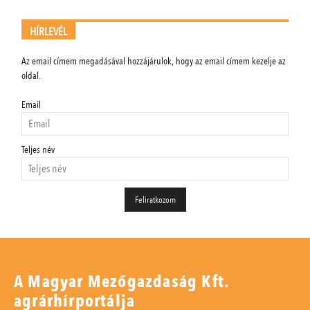
HÍRLEVÉL
Az email címem megadásával hozzájárulok, hogy az email címem kezelje az
oldal.
Email
Teljes név
A Magyar Mezőgazdaság Kft.
agrárhírportálja