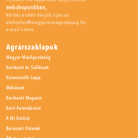
webshopunkban,
kérdés esetén kérjük írjon az
elofizetes@magyarmezogazdasag.hu
e-mail címre.
Agrárszaklapok
Magyar Mezőgazdaság
Kertészet és Szőlészet
Kistermelők Lapja
Méhészet
Kertbarát Magazin
Kerti Kalendárium
A Mi Erdőnk
Borászati Füzetek