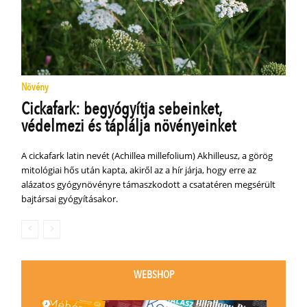
Növény
Cickafark: begyógyítja sebeinket,
védelmezi és táplálja növényeinket
A cickafark latin nevét (Achillea millefolium) Akhilleusz, a görög
mitológiai hős után kapta, akiről az a hír járja, hogy erre az
alázatos gyógynövényre támaszkodott a csatatéren megsérült
bajtársai gyógyításakor.
WEBSHOP