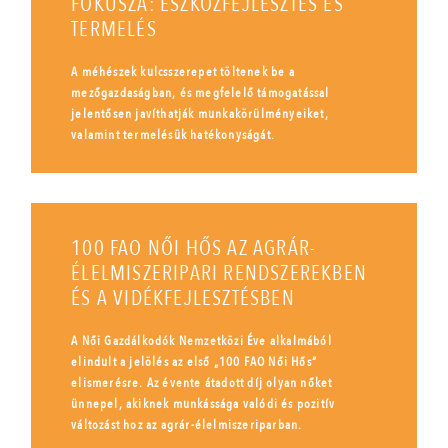
FÓKUSZA: ESZKÖZFEJLESZTÉS ÉS
TERMELÉS
A méhészek kulcsszerepet töltenek be a
mezőgazdaságban, és megfelelő támogatással
jelentősen javíthatják munkakörülményeiket,
valamint termelésük hatékonyságát.
100 FAO NŐI HŐS AZ AGRÁR-
ÉLELMISZERIPARI RENDSZEREKBEN
ÉS A VIDÉKFEJLESZTÉSBEN
A Női Gazdálkodók Nemzetközi Éve alkalmából
elindult a jelölés az első „100 FAO Női Hős”
elismerésre. Az évente átadott díj olyan nőket
ünnepel, akiknek munkássága valódi és pozitív
változást hoz az agrár-élelmiszeriparban.