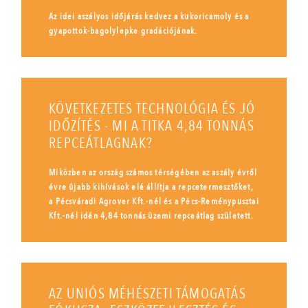
Az idei aszályos időjárás kedvez a kukoricamoly és a
gyapottok-bagolylepke gradációjának.
KÖVETKEZETES TECHNOLÓGIA ÉS JÓ
IDŐZÍTÉS - MI A TITKA 4,84 TONNÁS
REPCEÁTLAGNAK?
Miközben az ország számos térségében az aszály évről
évre újabb kihívások elé állítja a repcetermesztőket,
a Pécsváradi Agrover Kft.-nél és a Pécs-Reménypusztai
Kft.-nél idén 4,84 tonnás üzemi repceátlag született.
AZ UNIÓS MÉHÉSZETI TÁMOGATÁS