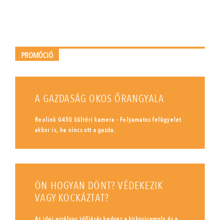
PROMÓCIÓ
A GAZDASÁG OKOS ŐRANGYALA
Reolink G450 kültéri kamera - Folyamatos felügyelet
akkor is, ha nincs ott a gazda.
ÖN HOGYAN DÖNT? VÉDEKEZIK
VAGY KOCKÁZTAT?
Az idei aszályos időjárás kedvez a kukoricamoly és a