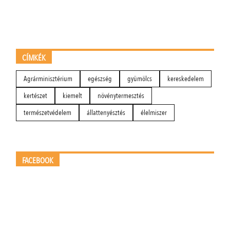
CÍMKÉK
Agrárminisztérium
egészség
gyümölcs
kereskedelem
kertészet
kiemelt
növénytermesztés
természetvédelem
állattenyésztés
élelmiszer
FACEBOOK