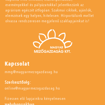
eseményekkel és pályázatokkal jelentkezünk az
agrárium egészét átfogóan. Szakmai cikkek, ajánlók,
elemzések egy helyen, hitelesen. Hírportálunk mellet
olvassa rendszeresen megjelenő szaklapjainkat is!
Kapcsolat
mmg@magyarmezogazdasag.hu
Szerkesztőség:
online@magyarmezogazdasag.hu
Fizessen elő lapjainkra kényelmesen
webshopunkban,