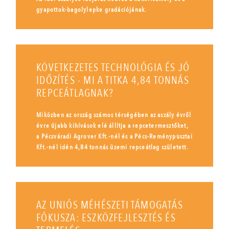
gyapottok-bagolylepke gradációjának.
KÖVETKEZETES TECHNOLÓGIA ÉS JÓ
IDŐZÍTÉS - MI A TITKA 4,84 TONNÁS
REPCEÁTLAGNAK?
Miközben az ország számos térségében az aszály évről
évre újabb kihívások elé állítja a repcetermesztőket,
a Pécsváradi Agrover Kft.-nél és a Pécs-Reménypusztai
Kft.-nél idén 4,84 tonnás üzemi repceátlag született.
AZ UNIÓS MÉHÉSZETI TÁMOGATÁS
FÓKUSZA: ESZKÖZFEJLESZTÉS ÉS