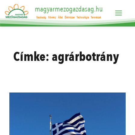
magyarmezogazdasag.hu
Gazdaság
Növény
Állat
Élelmiszer
Technológia
Természet
Címke:
agrárbotrány