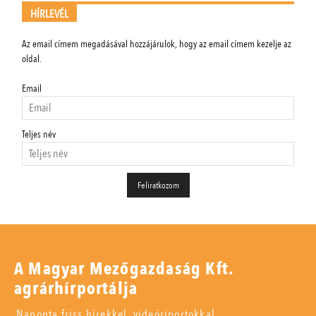
HÍRLEVÉL
Az email címem megadásával hozzájárulok, hogy az email címem kezelje az
oldal.
Email
Teljes név
A Magyar Mezőgazdaság Kft.
agrárhírportálja
Naponta friss hírekkel, videóriportokkal,