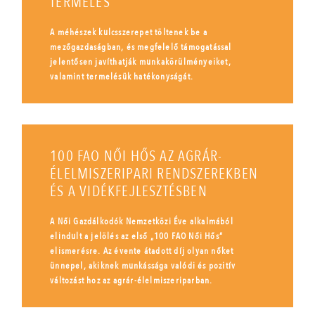
TERMELÉS
A méhészek kulcsszerepet töltenek be a
mezőgazdaságban, és megfelelő támogatással
jelentősen javíthatják munkakörülményeiket,
valamint termelésük hatékonyságát.
100 FAO NŐI HŐS AZ AGRÁR-
ÉLELMISZERIPARI RENDSZEREKBEN
ÉS A VIDÉKFEJLESZTÉSBEN
A Női Gazdálkodók Nemzetközi Éve alkalmából
elindult a jelölés az első „100 FAO Női Hős”
elismerésre. Az évente átadott díj olyan nőket
ünnepel, akiknek munkássága valódi és pozitív
változást hoz az agrár-élelmiszeriparban.