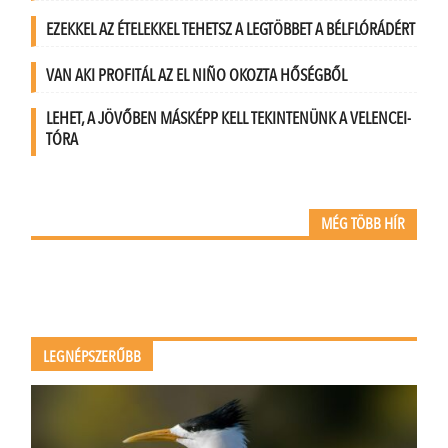
EZEKKEL AZ ÉTELEKKEL TEHETSZ A LEGTÖBBET A BÉLFLÓRÁDÉRT
VAN AKI PROFITÁL AZ EL NIÑO OKOZTA HŐSÉGBŐL
LEHET, A JÖVŐBEN MÁSKÉPP KELL TEKINTENÜNK A VELENCEI-
TÓRA
MÉG TÖBB HÍR
LEGNÉPSZERŰBB