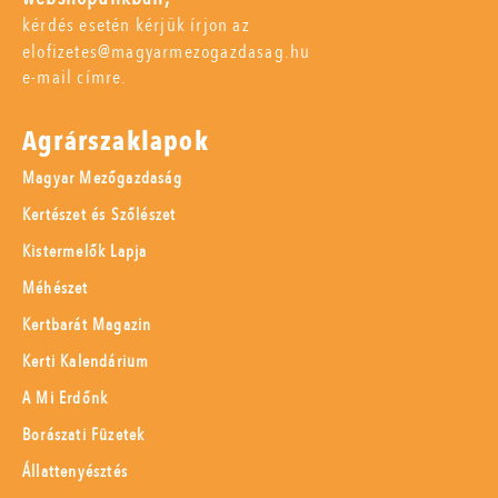
kérdés esetén kérjük írjon az
elofizetes@magyarmezogazdasag.hu
e-mail címre.
Agrárszaklapok
Magyar Mezőgazdaság
Kertészet és Szőlészet
Kistermelők Lapja
Méhészet
Kertbarát Magazin
Kerti Kalendárium
A Mi Erdőnk
Borászati Füzetek
Állattenyésztés