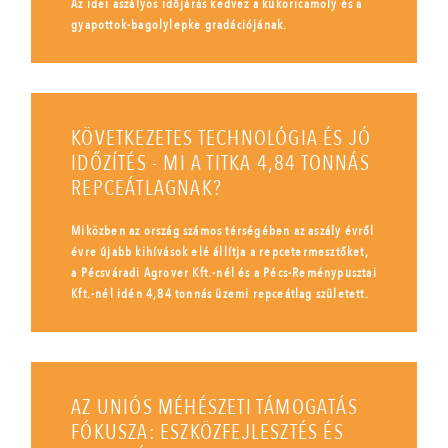
Az idei aszályos időjárás kedvez a kukoricamoly és a
gyapottok-bagolylepke gradációjának.
KÖVETKEZETES TECHNOLÓGIA ÉS JÓ
IDŐZÍTÉS - MI A TITKA 4,84 TONNÁS
REPCEÁTLAGNAK?
Miközben az ország számos térségében az aszály évről
évre újabb kihívások elé állítja a repcetermesztőket,
a Pécsváradi Agrover Kft.-nél és a Pécs-Reménypusztai
Kft.-nél idén 4,84 tonnás üzemi repceátlag született.
AZ UNIÓS MÉHÉSZETI TÁMOGATÁS
FÓKUSZA: ESZKÖZFEJLESZTÉS ÉS