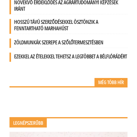
NÖVEKVŐ ÉRDEKLŐDÉS AZ AGRÁRTUDOMÁNYI KÉPZÉSEK
IRÁNT
HOSSZÚ TÁVÚ SZERZŐDÉSEKKEL ÖSZTÖNZIK A
FENNTARTHATÓ MARHAHÚST
ZÖLDMUNKÁK SZEREPE A SZŐLŐTERMESZTÉSBEN
EZEKKEL AZ ÉTELEKKEL TEHETSZ A LEGTÖBBET A BÉLFLÓRÁDÉRT
MÉG TÖBB HÍR
LEGNÉPSZERŰBB