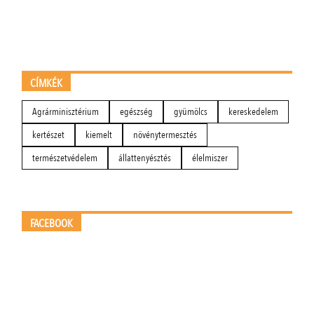
CÍMKÉK
Agrárminisztérium
egészség
gyümölcs
kereskedelem
kertészet
kiemelt
növénytermesztés
természetvédelem
állattenyésztés
élelmiszer
FACEBOOK