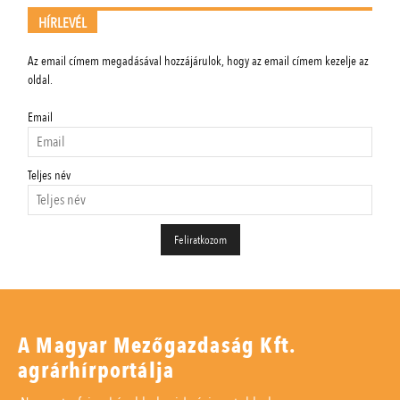
HÍRLEVÉL
Az email címem megadásával hozzájárulok, hogy az email címem kezelje az
oldal.
Email
Teljes név
A Magyar Mezőgazdaság Kft.
agrárhírportálja