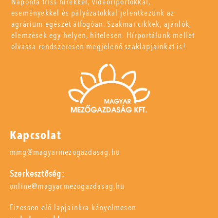
Naponta friss hírekkel, videóriportokkal,
eseményekkel és pályázatokkal jelentkezünk az
agrárium egészét átfogóan. Szakmai cikkek, ajánlók,
elemzések egy helyen, hitelesen. Hírportálunk mellet
olvassa rendszeresen megjelenő szaklapjainkat is!
Kapcsolat
mmg@magyarmezogazdasag.hu
Szerkesztőség:
online@magyarmezogazdasag.hu
Fizessen elő lapjainkra kényelmesen