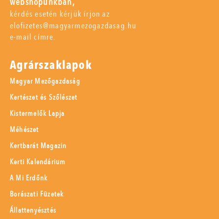
webshopunkban,
kérdés esetén kérjük írjon az
elofizetes@magyarmezogazdasag.hu
e-mail címre.
Agrárszaklapok
Magyar Mezőgazdaság
Kertészet és Szőlészet
Kistermelők Lapja
Méhészet
Kertbarát Magazin
Kerti Kalendárium
A Mi Erdőnk
Borászati Füzetek
Állattenyésztés