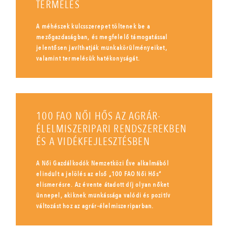
TERMELÉS
A méhészek kulcsszerepet töltenek be a
mezőgazdaságban, és megfelelő támogatással
jelentősen javíthatják munkakörülményeiket,
valamint termelésük hatékonyságát.
100 FAO NŐI HŐS AZ AGRÁR-
ÉLELMISZERIPARI RENDSZEREKBEN
ÉS A VIDÉKFEJLESZTÉSBEN
A Női Gazdálkodók Nemzetközi Éve alkalmából
elindult a jelölés az első „100 FAO Női Hős”
elismerésre. Az évente átadott díj olyan nőket
ünnepel, akiknek munkássága valódi és pozitív
változást hoz az agrár-élelmiszeriparban.