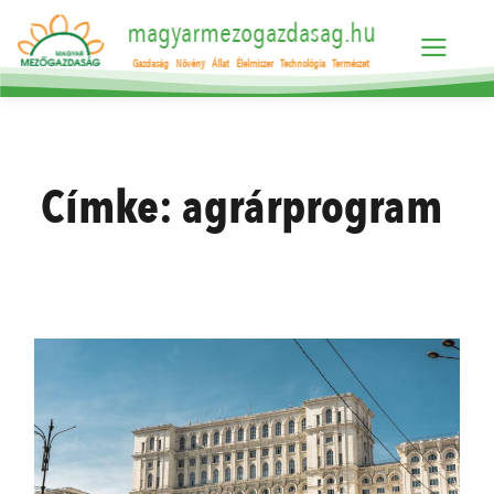
magyarmezogazdasag.hu
Gazdaság
Növény
Állat
Élelmiszer
Technológia
Természet
Címke:
agrárprogram