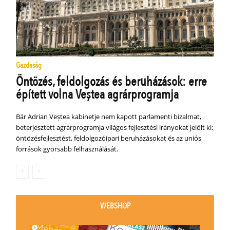
Gazdaság
Öntözés, feldolgozás és beruházások: erre
épített volna Veștea agrárprogramja
Bár Adrian Veștea kabinetje nem kapott parlamenti bizalmat,
beterjesztett agrárprogramja világos fejlesztési irányokat jelölt ki:
öntözésfejlesztést, feldolgozóipari beruházásokat és az uniós
források gyorsabb felhasználását.
WEBSHOP