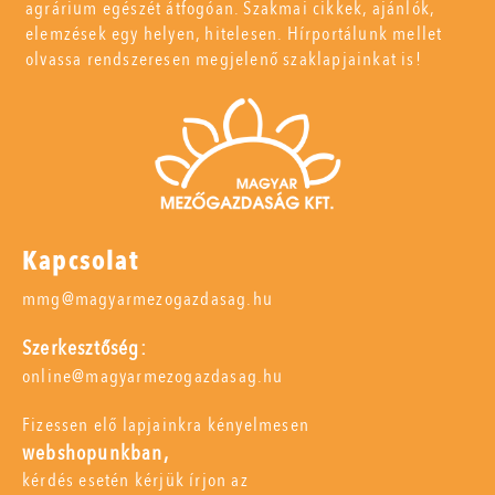
agrárium egészét átfogóan. Szakmai cikkek, ajánlók,
elemzések egy helyen, hitelesen. Hírportálunk mellet
olvassa rendszeresen megjelenő szaklapjainkat is!
Kapcsolat
mmg@magyarmezogazdasag.hu
Szerkesztőség:
online@magyarmezogazdasag.hu
Fizessen elő lapjainkra kényelmesen
webshopunkban,
kérdés esetén kérjük írjon az