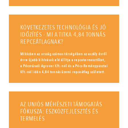
KÖVETKEZETES TECHNOLÓGIA ÉS JÓ
IDŐZÍTÉS - MI A TITKA 4,84 TONNÁS
REPCEÁTLAGNAK?
Miközben az ország számos térségében az aszály évről
évre újabb kihívások elé állítja a repcetermesztőket,
a Pécsváradi Agrover Kft.-nél és a Pécs-Reménypusztai
Kft.-nél idén 4,84 tonnás üzemi repceátlag született.
AZ UNIÓS MÉHÉSZETI TÁMOGATÁS
FÓKUSZA: ESZKÖZFEJLESZTÉS ÉS
TERMELÉS