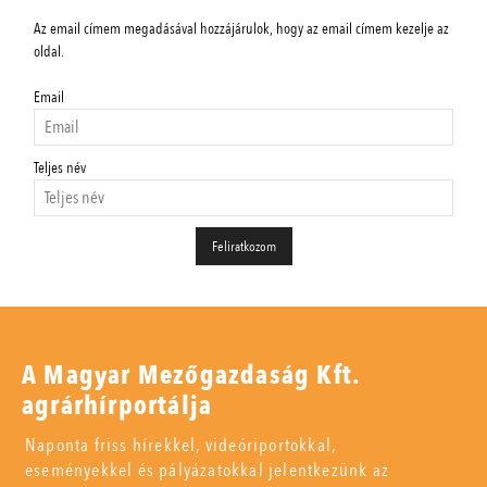
Az email címem megadásával hozzájárulok, hogy az email címem kezelje az
oldal.
Email
Teljes név
A Magyar Mezőgazdaság Kft.
agrárhírportálja
Naponta friss hírekkel, videóriportokkal,
eseményekkel és pályázatokkal jelentkezünk az