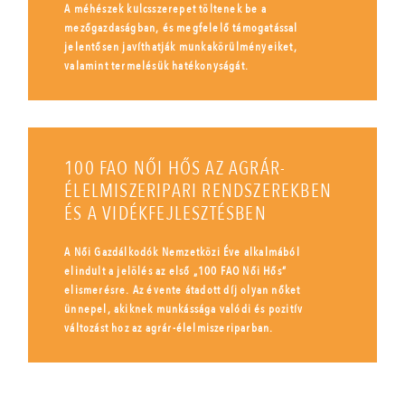
A méhészek kulcsszerepet töltenek be a
mezőgazdaságban, és megfelelő támogatással
jelentősen javíthatják munkakörülményeiket,
valamint termelésük hatékonyságát.
100 FAO NŐI HŐS AZ AGRÁR-
ÉLELMISZERIPARI RENDSZEREKBEN
ÉS A VIDÉKFEJLESZTÉSBEN
A Női Gazdálkodók Nemzetközi Éve alkalmából
elindult a jelölés az első „100 FAO Női Hős”
elismerésre. Az évente átadott díj olyan nőket
ünnepel, akiknek munkássága valódi és pozitív
változást hoz az agrár-élelmiszeriparban.