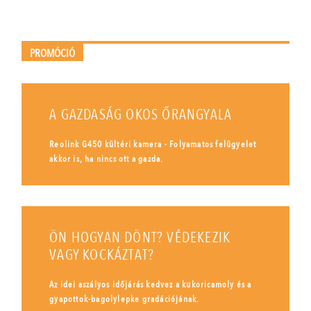
PROMÓCIÓ
A GAZDASÁG OKOS ŐRANGYALA
Reolink G450 kültéri kamera - Folyamatos felügyelet
akkor is, ha nincs ott a gazda.
ÖN HOGYAN DÖNT? VÉDEKEZIK
VAGY KOCKÁZTAT?
Az idei aszályos időjárás kedvez a kukoricamoly és a
gyapottok-bagolylepke gradációjának.