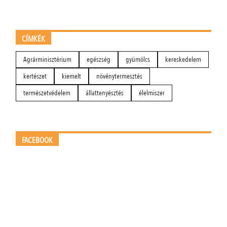
CÍMKÉK
Agrárminisztérium
egészség
gyümölcs
kereskedelem
kertészet
kiemelt
növénytermesztés
természetvédelem
állattenyésztés
élelmiszer
FACEBOOK