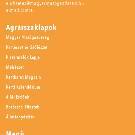
elofizetes@magyarmezogazdasag.hu
e-mail címre.
Agrárszaklapok
Magyar Mezőgazdaság
Kertészet és Szőlészet
Kistermelők Lapja
Méhészet
Kertbarát Magazin
Kerti Kalendárium
A Mi Erdőnk
Borászati Füzetek
Állattenyésztés
Menü