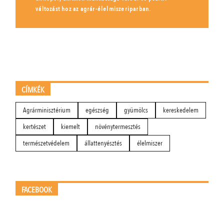
változást hoz az agrár-élelmiszeriparban.
CÍMKÉK
Agrárminisztérium
egészség
gyümölcs
kereskedelem
kertészet
kiemelt
növénytermesztés
természetvédelem
állattenyésztés
élelmiszer
FACEBOOK