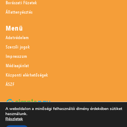
Borászati Füzetek
Állattenyésztés
Menü
Adatvédelem
Szerzői jogok
Impresszum
Médiaajánlat
Központi elérhetőségek
ÁSZF
A weboldalon a minőségi felhasználói élmény érdekében sütiket
használunk.
SimplePay adattovábbítási nyilatkozat
Részletek