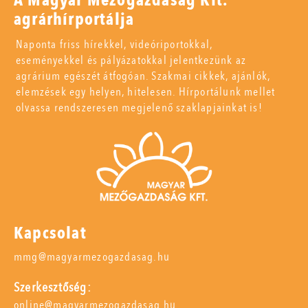
A Magyar Mezőgazdaság Kft.
agrárhírportálja
Naponta friss hírekkel, videóriportokkal,
eseményekkel és pályázatokkal jelentkezünk az
agrárium egészét átfogóan. Szakmai cikkek, ajánlók,
elemzések egy helyen, hitelesen. Hírportálunk mellet
olvassa rendszeresen megjelenő szaklapjainkat is!
Kapcsolat
mmg@magyarmezogazdasag.hu
Szerkesztőség:
online@magyarmezogazdasag.hu