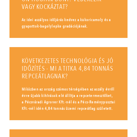
VAGY KOCKÁZTAT?
Az idei aszályos időjárás kedvez a kukoricamoly és a
gyapottok-bagolylepke gradációjának.
KÖVETKEZETES TECHNOLÓGIA ÉS JÓ
IDŐZÍTÉS - MI A TITKA 4,84 TONNÁS
REPCEÁTLAGNAK?
Miközben az ország számos térségében az aszály évről
évre újabb kihívások elé állítja a repcetermesztőket,
a Pécsváradi Agrover Kft.-nél és a Pécs-Reménypusztai
Kft.-nél idén 4,84 tonnás üzemi repceátlag született.