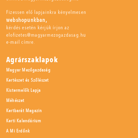
Fizessen elő lapjainkra kényelmesen
webshopunkban,
kérdés esetén kérjük írjon az
elofizetes@magyarmezogazdasag.hu
e-mail címre.
Agrárszaklapok
Magyar Mezőgazdaság
Kertészet és Szőlészet
Kistermelők Lapja
Méhészet
Kertbarát Magazin
Kerti Kalendárium
A Mi Erdőnk