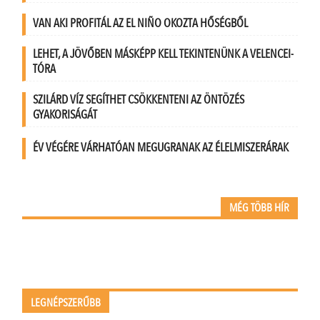
VAN AKI PROFITÁL AZ EL NIÑO OKOZTA HŐSÉGBŐL
LEHET, A JÖVŐBEN MÁSKÉPP KELL TEKINTENÜNK A VELENCEI-
TÓRA
SZILÁRD VÍZ SEGÍTHET CSÖKKENTENI AZ ÖNTÖZÉS
GYAKORISÁGÁT
ÉV VÉGÉRE VÁRHATÓAN MEGUGRANAK AZ ÉLELMISZERÁRAK
MÉG TÖBB HÍR
LEGNÉPSZERŰBB