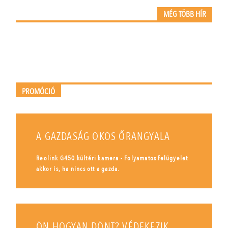
MÉG TÖBB HÍR
PROMÓCIÓ
A GAZDASÁG OKOS ŐRANGYALA
Reolink G450 kültéri kamera - Folyamatos felügyelet
akkor is, ha nincs ott a gazda.
ÖN HOGYAN DÖNT? VÉDEKEZIK