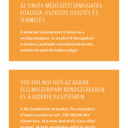
AZ UNIÓS MÉHÉSZETI TÁMOGATÁS
FÓKUSZA: ESZKÖZFEJLESZTÉS ÉS
TERMELÉS
A méhészek kulcsszerepet töltenek be a
mezőgazdaságban, és megfelelő támogatással
jelentősen javíthatják munkakörülményeiket,
valamint termelésük hatékonyságát.
100 FAO NŐI HŐS AZ AGRÁR-
ÉLELMISZERIPARI RENDSZEREKBEN
ÉS A VIDÉKFEJLESZTÉSBEN
A Női Gazdálkodók Nemzetközi Éve alkalmából
elindult a jelölés az első „100 FAO Női Hős”
elismerésre. Az évente átadott díj olyan nőket
ünnepel, akiknek munkássága valódi és pozitív