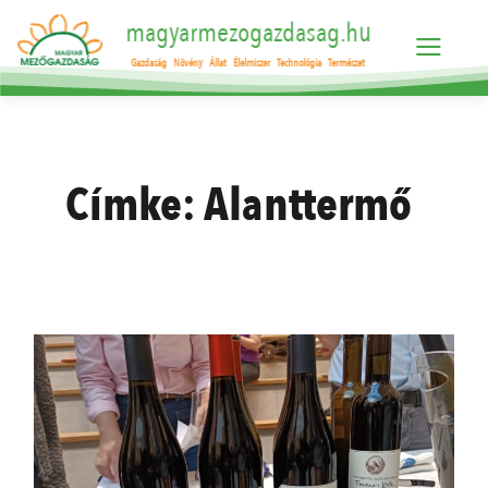
magyarmezogazdasag.hu
Gazdaság
Növény
Állat
Élelmiszer
Technológia
Természet
Címke:
Alanttermő