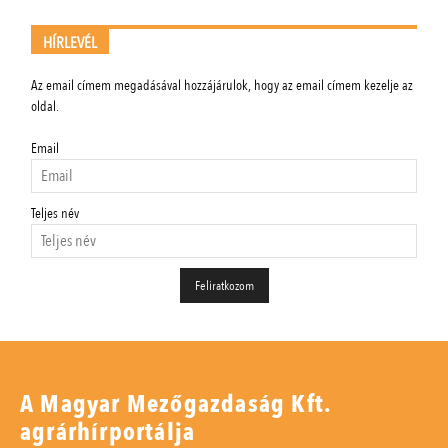
HÍRLEVÉL
Az email címem megadásával hozzájárulok, hogy az email címem kezelje az
oldal.
Email
Teljes név
A Magyar Mezőgazdaság Kft.
agrárhírportálja