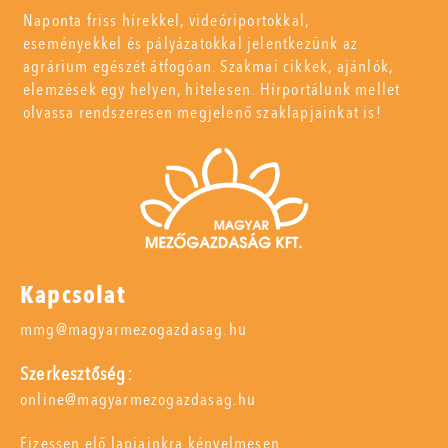
Naponta friss hírekkel, videóriportokkal,
eseményekkel és pályázatokkal jelentkezünk az
agrárium egészét átfogóan. Szakmai cikkek, ajánlók,
elemzések egy helyen, hitelesen. Hírportálunk mellet
olvassa rendszeresen megjelenő szaklapjainkat is!
Kapcsolat
mmg@magyarmezogazdasag.hu
Szerkesztőség:
online@magyarmezogazdasag.hu
Fizessen elő lapjainkra kényelmesen