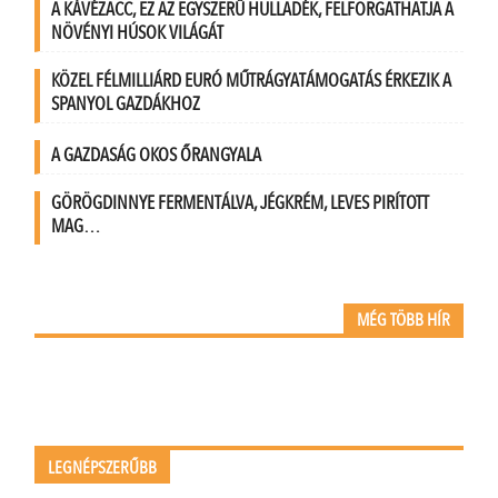
A KÁVÉZACC, EZ AZ EGYSZERŰ HULLADÉK, FELFORGATHATJA A
NÖVÉNYI HÚSOK VILÁGÁT
KÖZEL FÉLMILLIÁRD EURÓ MŰTRÁGYATÁMOGATÁS ÉRKEZIK A
SPANYOL GAZDÁKHOZ
A GAZDASÁG OKOS ŐRANGYALA
GÖRÖGDINNYE FERMENTÁLVA, JÉGKRÉM, LEVES PIRÍTOTT
MAG…
MÉG TÖBB HÍR
LEGNÉPSZERŰBB