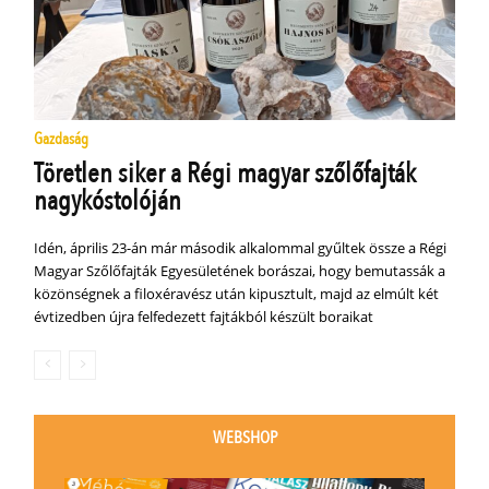
Gazdaság
Töretlen siker a Régi magyar szőlőfajták
nagykóstolóján
Idén, április 23-án már második alkalommal gyűltek össze a Régi
Magyar Szőlőfajták Egyesületének borászai, hogy bemutassák a
közönségnek a filoxéravész után kipusztult, majd az elmúlt két
évtizedben újra felfedezett fajtákból készült boraikat
WEBSHOP