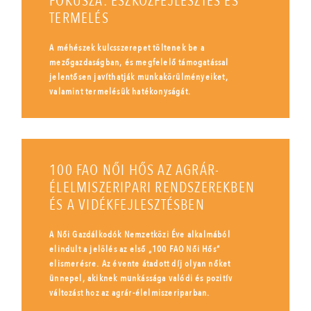
FÓKUSZA: ESZKÖZFEJLESZTÉS ÉS
TERMELÉS
A méhészek kulcsszerepet töltenek be a
mezőgazdaságban, és megfelelő támogatással
jelentősen javíthatják munkakörülményeiket,
valamint termelésük hatékonyságát.
100 FAO NŐI HŐS AZ AGRÁR-
ÉLELMISZERIPARI RENDSZEREKBEN
ÉS A VIDÉKFEJLESZTÉSBEN
A Női Gazdálkodók Nemzetközi Éve alkalmából
elindult a jelölés az első „100 FAO Női Hős”
elismerésre. Az évente átadott díj olyan nőket
ünnepel, akiknek munkássága valódi és pozitív
változást hoz az agrár-élelmiszeriparban.