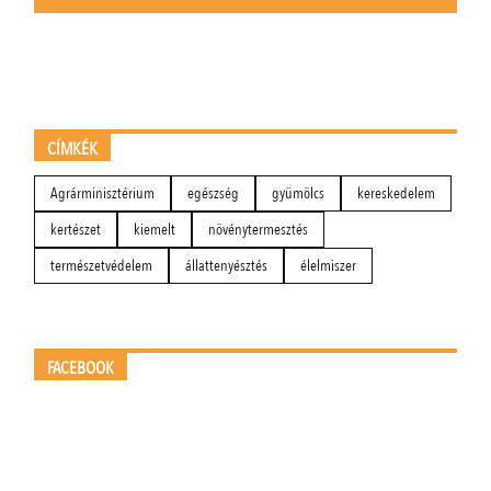
CÍMKÉK
Agrárminisztérium
egészség
gyümölcs
kereskedelem
kertészet
kiemelt
növénytermesztés
természetvédelem
állattenyésztés
élelmiszer
FACEBOOK