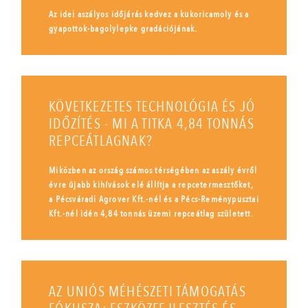
Az idei aszályos időjárás kedvez a kukoricamoly és a
gyapottok-bagolylepke gradációjának.
KÖVETKEZETES TECHNOLÓGIA ÉS JÓ
IDŐZÍTÉS - MI A TITKA 4,84 TONNÁS
REPCEÁTLAGNAK?
Miközben az ország számos térségében az aszály évről
évre újabb kihívások elé állítja a repcetermesztőket,
a Pécsváradi Agrover Kft.-nél és a Pécs-Reménypusztai
Kft.-nél idén 4,84 tonnás üzemi repceátlag született.
AZ UNIÓS MÉHÉSZETI TÁMOGATÁS