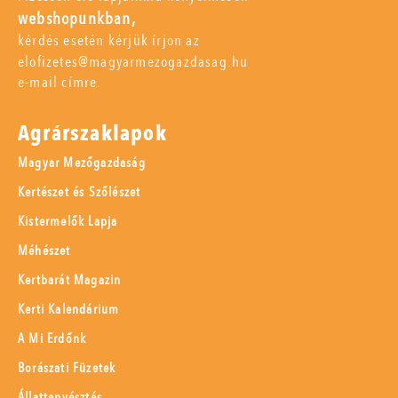
webshopunkban,
kérdés esetén kérjük írjon az
elofizetes@magyarmezogazdasag.hu
e-mail címre.
Agrárszaklapok
Magyar Mezőgazdaság
Kertészet és Szőlészet
Kistermelők Lapja
Méhészet
Kertbarát Magazin
Kerti Kalendárium
A Mi Erdőnk
Borászati Füzetek
Állattenyésztés