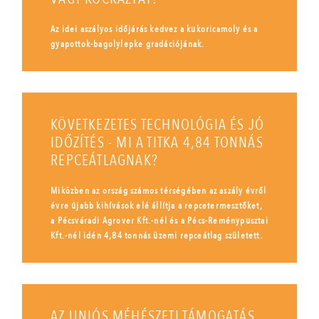
Az idei aszályos időjárás kedvez a kukoricamoly és a
gyapottok-bagolylepke gradációjának.
KÖVETKEZETES TECHNOLÓGIA ÉS JÓ
IDŐZÍTÉS - MI A TITKA 4,84 TONNÁS
REPCEÁTLAGNAK?
Miközben az ország számos térségében az aszály évről
évre újabb kihívások elé állítja a repcetermesztőket,
a Pécsváradi Agrover Kft.-nél és a Pécs-Reménypusztai
Kft.-nél idén 4,84 tonnás üzemi repceátlag született.
AZ UNIÓS MÉHÉSZETI TÁMOGATÁS