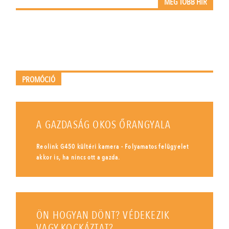
MÉG TÖBB HÍR
PROMÓCIÓ
A GAZDASÁG OKOS ŐRANGYALA
Reolink G450 kültéri kamera - Folyamatos felügyelet
akkor is, ha nincs ott a gazda.
ÖN HOGYAN DÖNT? VÉDEKEZIK
VAGY KOCKÁZTAT?