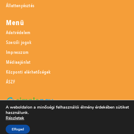
Állattenyésztés
Menü
Adatvédelem
Szerzői jogok
Impresszum
Médiaajánlat
Központi elérhetőségek
ÁSZF
A weboldalon a minőségi felhasználói élmény érdekében sütiket
használunk.
SimplePay adattovábbítási nyilatkozat
Részletek
Elfogad
© 2023 Magyar Mezőgazdaság Kft.