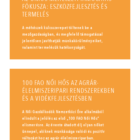
FÓKUSZA: ESZKÖZFEJLESZTÉS ÉS
TERMELÉS
A méhészek kulcsszerepet töltenek be a
mezőgazdaságban, és megfelelő támogatással
jelentősen javíthatják munkakörülményeiket,
valamint termelésük hatékonyságát.
100 FAO NŐI HŐS AZ AGRÁR-
ÉLELMISZERIPARI RENDSZEREKBEN
ÉS A VIDÉKFEJLESZTÉSBEN
A Női Gazdálkodók Nemzetközi Éve alkalmából
elindult a jelölés az első „100 FAO Női Hős”
elismerésre. Az évente átadott díj olyan nőket
ünnepel, akiknek munkássága valódi és pozitív
változást hoz az agrár-élelmiszeriparban.