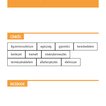
CÍMKÉK
Agrárminisztérium
egészség
gyümölcs
kereskedelem
kertészet
kiemelt
növénytermesztés
természetvédelem
állattenyésztés
élelmiszer
FACEBOOK