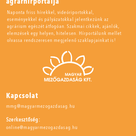
agrárhírportálja
Naponta friss hírekkel, videóriportokkal,
eseményekkel és pályázatokkal jelentkezünk az
agrárium egészét átfogóan. Szakmai cikkek, ajánlók,
elemzések egy helyen, hitelesen. Hírportálunk mellet
olvassa rendszeresen megjelenő szaklapjainkat is!
Kapcsolat
mmg@magyarmezogazdasag.hu
Szerkesztőség:
online@magyarmezogazdasag.hu