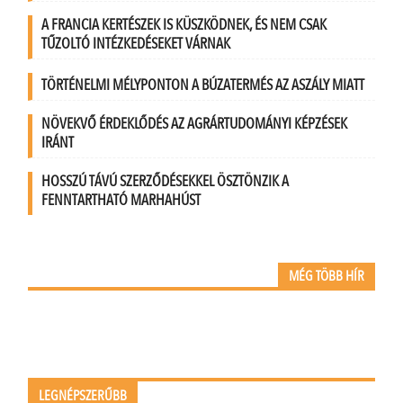
A FRANCIA KERTÉSZEK IS KÜSZKÖDNEK, ÉS NEM CSAK
TŰZOLTÓ INTÉZKEDÉSEKET VÁRNAK
TÖRTÉNELMI MÉLYPONTON A BÚZATERMÉS AZ ASZÁLY MIATT
NÖVEKVŐ ÉRDEKLŐDÉS AZ AGRÁRTUDOMÁNYI KÉPZÉSEK
IRÁNT
HOSSZÚ TÁVÚ SZERZŐDÉSEKKEL ÖSZTÖNZIK A
FENNTARTHATÓ MARHAHÚST
MÉG TÖBB HÍR
LEGNÉPSZERŰBB