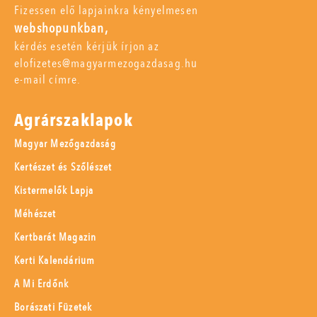
Fizessen elő lapjainkra kényelmesen
webshopunkban,
kérdés esetén kérjük írjon az
elofizetes@magyarmezogazdasag.hu
e-mail címre.
Agrárszaklapok
Magyar Mezőgazdaság
Kertészet és Szőlészet
Kistermelők Lapja
Méhészet
Kertbarát Magazin
Kerti Kalendárium
A Mi Erdőnk
Borászati Füzetek